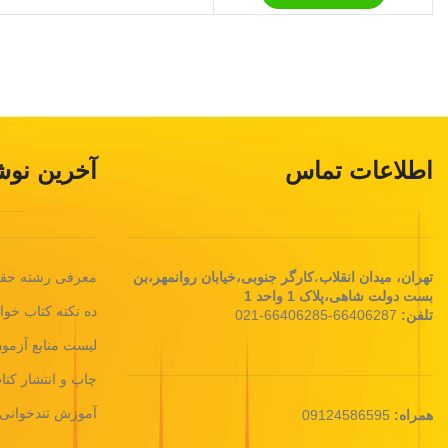
اطلاعات تماس
آخرین نوش
تهران، ميدان انقلاب
،
کارگر جنوبی،خیابان روانمهر،بن
معرفی رشته حق
بست دولت شاهی،پلاک 1 واحد 1
ده نکته کتاب خوا
تلفن:
66406287-66406285-021
لیست منابع آزمو
چاپ و انتشار کت
آموزش تندخوانی
همراه:
09124586595