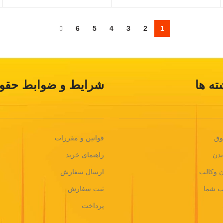
6
5
4
3
2
1
ته ها
شرایط و ضوابط حقوق
وق
قوانین و مقررات
ندن
راهنمای خرید
ن وکالت
ارسال سفارش
اب شما
ثبت سفارش
پرداخت