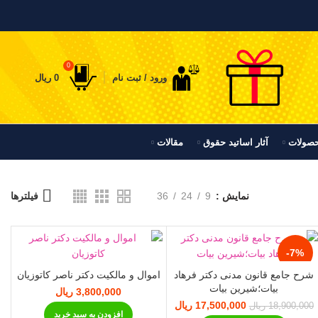
0
ورود / ثبت نام
0
ریال
حصولات
آثار اساتید حقوق
مقالات
نمایش
9
24
36
فیلترها
-7%
شرح جامع قانون مدنی دکتر فرهاد
اموال و مالکیت دکتر ناصر کاتوزیان
بیات؛شیرین بیات
3,800,000
ریال
مت فعلی:
17,500,000
قیمت اصلی:
ریال
قیمت فعلی:
18,900,000
ریال
افزودن به سبد خرید