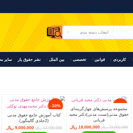
انتخاب دسته بندی
کاربردی
قوانین
تخصصی
بین الملل
نشر حقوق یار
سایر م
-10%
-5%
مجموعه پرسش‌های چهارگزینه‌ای
حقوق مدنی(تست مدنی)دکتر مجید
کتاب آموزش جامع حقوق مدنی
قربانی
(2جلدی گالینگور)
اتمام موجودی
18,000,000
قیمت اصلی:
ریال
قیمت فعلی:
9,000,000
قیمت اصلی:
ریال
قی
19,000,000
ریال
10,000,000
ریال
19,000,000 ریال
18,000,000 ریال.