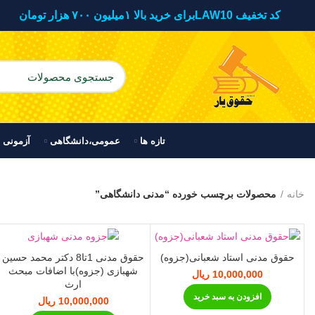
کد تخفیف LAW10برای خرید بالا ۱میلیون ۷۰۰ هزار تومان
تازه ها
عمومی،دانشگاهی
آزمونی
خانه
محصولات برچسب خورده “مدنی دانشگاهی”
حقوق مدنی استاد شعبانی(جزوه)
حقوق مدنی 1تا8 دکتر محمد حسین
شهبازی (جزوه)با اضافات مبحث
10,000,000
ریال
ارث
افزودن به سبد خرید
10,000,000
ریال