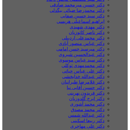
دکتر حسین میرمحمد صادقی
دکتر محمدرضا ضیائی بیگدلی
دکتر سید حسین صفایی
ابراهیم اسماعیلی هریسی
دکتر مهدی شهیدی
دکتر ناصر کاتوزیان
دکتر محمدعلی اردبیلی
دکتر عباس منصور آبادی
دکتر میرسید حسن امامی
دکتر عبدالحسین شیروی
دکتر سید عباس موسوی
دکتر محمدمهدی توکلی
دکتر علی عباس حیاتی
دکتر عبدالله خدابخشی
دکتر غلامرضا طیرانیان
دکتر حسین آقایی نیا
دکتر فریدون نهرینی
دکتر ایرج گلدوزیان
دکتر محمد آشوری
دکتر محمد مصدق
دکتر عبدالله شمس
دکتر ربیعا اسکینی
دکتر علی مهاجری