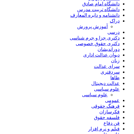
دانشگاه امام صادق
دانشگاه تربیت مدرس
دانشنامه و دایره المعارف
دراک
آموزش پرورش
درسی
دکتری جزا و جرم شناسی
دکتری حقوق خصوصی
دوراندیشان
دیوان عدالت اداری
زبان
سرای عدالت
سردفتری
طاها
عدالت دیجیتال
علوم سیاسی
علوم سیاسی
عمومی
فرهنگ حقوقی
فکرسازان
فلسفه حقوق
فن دفاع
فیلم و نرم افزار