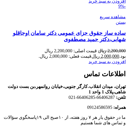
افزودن به سبد خرید
-9%
مشاهده سریع
بستن
ساده ساز حقوق جزای عمومی دکتر سامان اوجاقلو
شهابی،دکتر حمید مصطفوی
2,200,000
ریال
قیمت اصلی: 2,200,000 ریال
بود.
2,000,000
ریال
قیمت فعلی: 2,000,000 ریال.
افزودن به سبد خرید
اطلاعات تماس
تهران، ميدان انقلاب
،
کارگر جنوبی،خیابان روانمهر،بن بست دولت
شاهی،پلاک 1 واحد 1
تلفن:
66406287-66406285-021
همراه:
09124586595
ما در حقوق یار هر ۷ روز هفته، از ۱۰صبح الی ۱۹پاسخگوی سؤالات
و تماس های شما هستیم