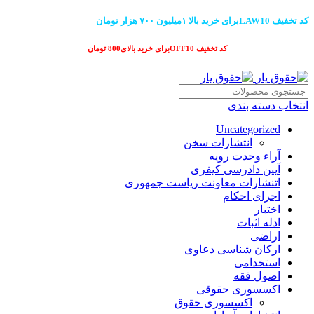
کد تخفیف LAW10برای خرید بالا ۱میلیون ۷۰۰ هزار تومان
کد تخفیف OFF10برای خرید بالای800 تومان
انتخاب دسته بندی
Uncategorized
انتشارات سخن
آراء وحدت رویه
آیین دادرسی کیفری
اتنشارات معاونت ریاست جمهوری
اجرای احکام
اختبار
ادله اثبات
اراضی
ارکان شناسی دعاوی
استخدامی
اصول فقه
اکسسوری حقوقی
اکسسوری حقوق