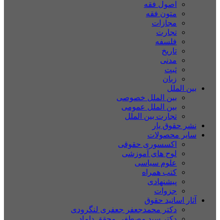
اصول فقه
متون فقه
مجازات
تجارت
فلسفه
تاریخ
مدنی
ثبت
زبان
بین الملل
بین الملل خصوصی
بین الملل عمومی
تجارت بین الملل
نشر حقوق یار
سایر محصولات
اکسسوری حقوقی
لوح های آموزشی
علوم سیاسی
کتب همراه
پیشنهادی
جزوات
آثار اساتید حقوق
دکتر محمدجعفر جعفری لنگرودی
دکتر سید مصطفی محقق داماد