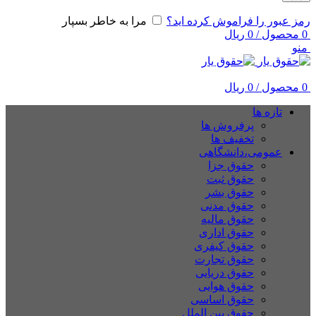
رمز عبور را فراموش کرده اید؟
مرا به خاطر بسپار
0
محصول
/
0
ریال
منو
0
محصول
/
0
ریال
تازه ها
پرفروش ها
تخفیف ها
عمومی،دانشگاهی
حقوق جزا
حقوق ثبت
حقوق بشر
حقوق مدنی
حقوق مالیه
حقوق اداری
حقوق کیفری
حقوق تجارت
حقوق دریایی
حقوق هوایی
حقوق اساسی
حقوق بین الملل