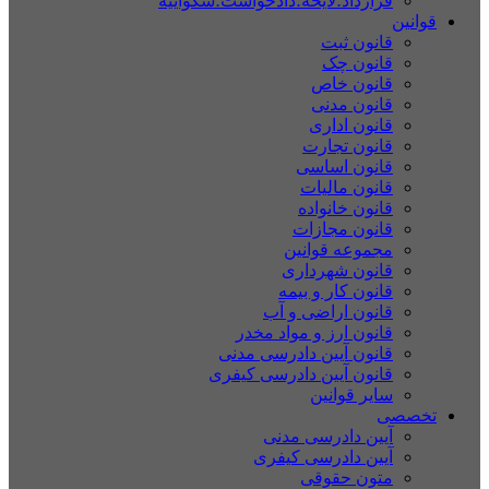
قرارداد؛لایحه؛دادخواست؛شکواییه
قوانین
قانون ثبت
قانون چک
قانون خاص
قانون مدنی
قانون اداری
قانون تجارت
قانون اساسی
قانون مالیات
قانون خانواده
قانون مجازات
مجموعه قوانین
قانون شهرداری
قانون کار و بیمه
قانون اراضی و آب
قانون ارز و مواد مخدر
قانون آیین دادرسی مدنی
قانون آیین دادرسی کیفری
سایر قوانین
تخصصی
آیین دادرسی مدنی
آیین دادرسی کیفری
متون حقوقی