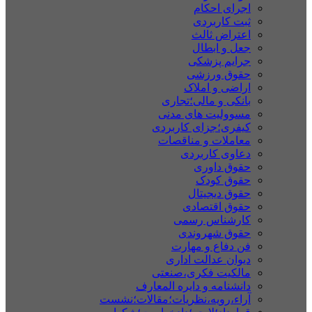
اجرای احکام
ثبت کاربردی
اعتراض ثالث
جعل و ابطال
جرایم پزشکی
حقوق ورزشی
اراضی و املاک
بانکی و مالی؛تجاری
مسوولیت های مدنی
کیفری؛جزای کاربردی
معاملات و مناقصات
دعاوی کاربردی
حقوق داوری
حقوق کودک
حقوق دیجیتال
حقوق اقتصادی
کارشناس رسمی
حقوق شهروندی
فن دفاع و مهارت
دیوان عدالت اداری
مالکیت فکری،صنعتی
دانشنامه و دایره المعارف
آراء،رویه،نظریات؛مقالات؛نشست