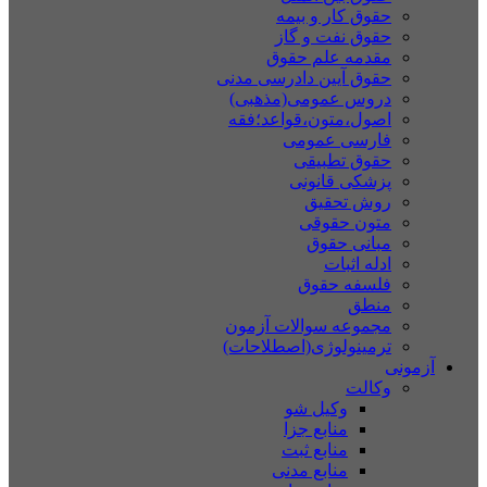
حقوق کار و بیمه
حقوق نفت و گاز
مقدمه علم حقوق
حقوق آیین دادرسی مدنی
دروس عمومی(مذهبی)
اصول،متون،قواعد؛فقه
فارسی عمومی
حقوق تطبیقی
پزشکی قانونی
روش تحقیق
متون حقوقی
مبانی حقوق
ادله اثبات
فلسفه حقوق
منطق
مجموعه سوالات آزمون
ترمینولوژی(اصطلاحات)
آزمونی
وکالت
وکیل شو
منابع جزا
منابع ثبت
منابع مدنی