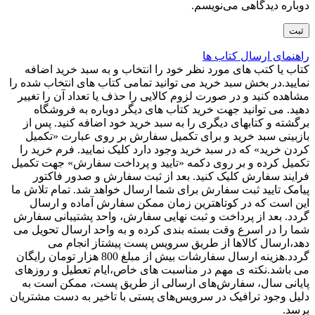
دوباره دیدگاهی می‌نویسم.
راهنمای ارسال کتاب ها
کتاب یا کتب های مورد نظر خود را انتخاب و به سبد خرید اضافه
نمایید.در بخش سبد خرید می توانید تمامی کتاب های انتخاب شده را
مشاهده کنید و در صورت لزوم کالایی را حذف یا تعداد آن را تغییر
دهید. می توانید جهت خرید کتاب های دیگر دوباره به فروشگاه
برگشته و کتابهای دیگری را به سبد خرید خود اضافه کنید. پس از
بازبینی سبد خرید و برای تکمیل سفارش بر روی عبارت «تکمیل
کردن خرید» که در سبد خرید وجود دارد کلیک نمایید. فرم خرید را
تکمیل کرده و بر روی دکمه «تایید و پرداخت سفارش» جهت تکمیل
فرایند سفارش کلیک کنید. بعد از ثبت سفارش و صدور فاکتور
پیامک تایید ثبت سفارش برای شما ارسال خواهد شد. تمام تلاش ما
این است که در کوتاهترین زمان ممکن سفارش آماده و ارسال
گردد. بعد از پرداخت و ثبت نهایی سفارش، واحد پشتیبانی سفارش
شما را در اسرع وقت بسته بندی کرده و به واحد ارسال تحویل می
دهد،ارسال کالاها از طریق سرویس پست پیشتاز انجام می
گردد.هزینه ارسال سفارشات بیش از مبلغ 800 هزار تومان رایگان
می باشد.نکته ی مهم در مناسبت‌ های خاص،ایام تعطیل و روزهای
پایانی سال، سفارش‌‏های ارسالی از طریق پست، ممکن است به
دلیل وجود ترافیک در سرویس‌‏های پستی با تاخیر به دست مشتریان
برسد.