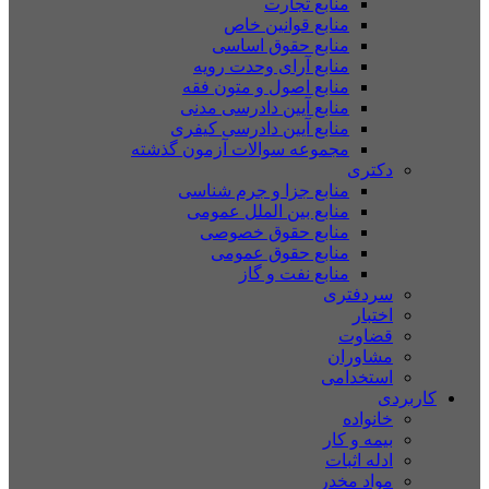
منابع تجارت
منابع قوانین خاص
منابع حقوق اساسی
منابع آرای وحدت رویه
منابع اصول و متون فقه
منابع آیین دادرسی مدنی
منابع آیین دادرسی کیفری
مجموعه سوالات آزمون گذشته
دکتری
منابع جزا و جرم شناسی
منابع بین الملل عمومی
منابع حقوق خصوصی
منابع حقوق عمومی
منابع نفت و گاز
سردفتری
اختبار
قضاوت
مشاوران
استخدامی
کاربردی
خانواده
بیمه و کار
ادله اثبات
مواد مخدر