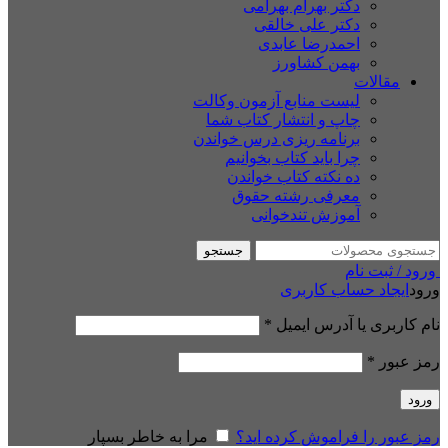
دکتر بهرام بهرامی
دکتر علی خالقی
احمدرضا عابدی
بهمن کشاورز
مقالات
لیست منابع آزمون وکالت
چاپ و انتشار کتاب شما
برنامه ریزی درس خواندن
چرا باید کتاب بخوانیم
ده نکته کتاب خواندن
معرفی رشته حقوق
آموزش تندخوانی
جستجو
ورود / ثبت نام
ورود
ایجاد حساب کاربری
نام کاربری یا آدرس ایمیل
*
رمز عبور
*
ورود
رمز عبور را فراموش کرده اید؟
مرا به خاطر بسپار