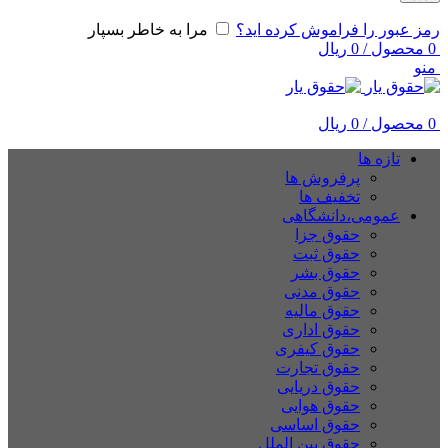
رمز عبور را فراموش کرده اید؟
مرا به خاطر بسپار
0
محصول
/
0
ریال
منو
0
محصول
/
0
ریال
تازه ها
پرفروش ها
تخفیف ها
عمومی،دانشگاهی
حقوق جزا
حقوق ثبت
حقوق بشر
حقوق مدنی
حقوق مالیه
حقوق اداری
حقوق کیفری
حقوق تجارت
حقوق دریایی
حقوق هوایی
حقوق اساسی
حقوق بین الملل