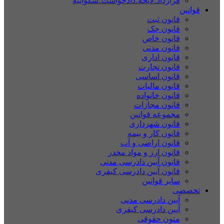
قرارداد؛لایحه؛دادخواست؛شکواییه
قوانین
قانون ثبت
قانون چک
قانون خاص
قانون مدنی
قانون اداری
قانون تجارت
قانون اساسی
قانون مالیات
قانون خانواده
قانون مجازات
مجموعه قوانین
قانون شهرداری
قانون کار و بیمه
قانون اراضی و آب
قانون ارز و مواد مخدر
قانون آیین دادرسی مدنی
قانون آیین دادرسی کیفری
سایر قوانین
تخصصی
آیین دادرسی مدنی
آیین دادرسی کیفری
متون حقوقی