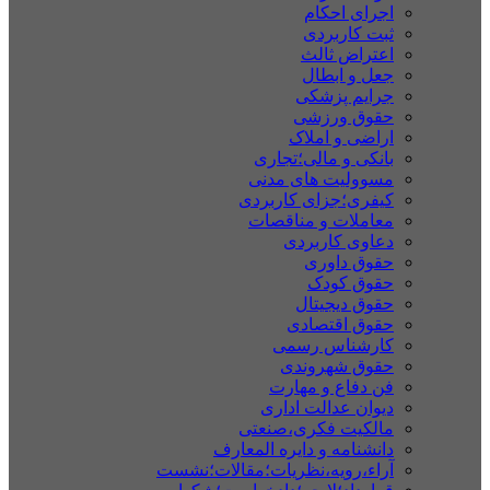
اجرای احکام
ثبت کاربردی
اعتراض ثالث
جعل و ابطال
جرایم پزشکی
حقوق ورزشی
اراضی و املاک
بانکی و مالی؛تجاری
مسوولیت های مدنی
کیفری؛جزای کاربردی
معاملات و مناقصات
دعاوی کاربردی
حقوق داوری
حقوق کودک
حقوق دیجیتال
حقوق اقتصادی
کارشناس رسمی
حقوق شهروندی
فن دفاع و مهارت
دیوان عدالت اداری
مالکیت فکری،صنعتی
دانشنامه و دایره المعارف
آراء،رویه،نظریات؛مقالات؛نشست