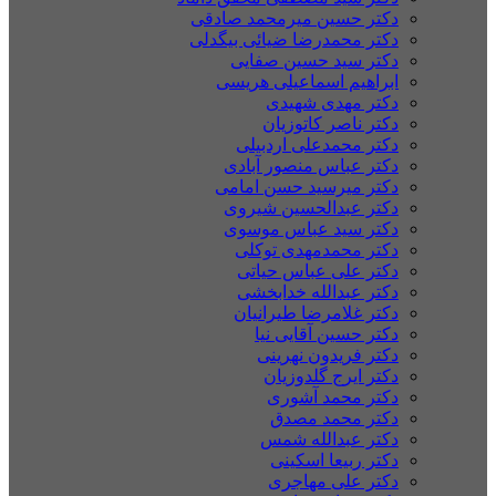
دکتر حسین میرمحمد صادقی
دکتر محمدرضا ضیائی بیگدلی
دکتر سید حسین صفایی
ابراهیم اسماعیلی هریسی
دکتر مهدی شهیدی
دکتر ناصر کاتوزیان
دکتر محمدعلی اردبیلی
دکتر عباس منصور آبادی
دکتر میرسید حسن امامی
دکتر عبدالحسین شیروی
دکتر سید عباس موسوی
دکتر محمدمهدی توکلی
دکتر علی عباس حیاتی
دکتر عبدالله خدابخشی
دکتر غلامرضا طیرانیان
دکتر حسین آقایی نیا
دکتر فریدون نهرینی
دکتر ایرج گلدوزیان
دکتر محمد آشوری
دکتر محمد مصدق
دکتر عبدالله شمس
دکتر ربیعا اسکینی
دکتر علی مهاجری