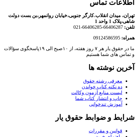
اطلاعات تماس
تهران، ميدان انقلاب
،
کارگر جنوبی،خیابان روانمهر،بن بست دولت
شاهی،پلاک 1 واحد 1
تلفن:
66406287-66406285-021
همراه:
09124586595
ما در حقوق یار هر ۷ روز هفته، از ۱۰صبح الی ۱۹پاسخگوی سؤالات
و تماس های شما هستیم
آخرین نوشته ها
معرفی رشته حقوق
ده نکته کتاب خواندن
لیست منابع آزمون وکالت
چاپ و انتشار کتاب شما
آموزش تندخوانی
شرایط و ضوابط حقوق یار
قوانین و مقررات
راهنمای خرید