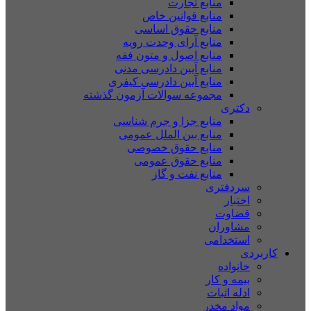
منابع تجارت
منابع قوانین خاص
منابع حقوق اساسی
منابع آرای وحدت رویه
منابع اصول و متون فقه
منابع آیین دادرسی مدنی
منابع آیین دادرسی کیفری
مجموعه سوالات آزمون گذشته
دکتری
منابع جزا و جرم شناسی
منابع بین الملل عمومی
منابع حقوق خصوصی
منابع حقوق عمومی
منابع نفت و گاز
سردفتری
اختبار
قضاوت
مشاوران
استخدامی
کاربردی
خانواده
بیمه و کار
ادله اثبات
مواد مخدر