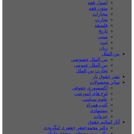
اصول فقه
متون فقه
مجازات
تجارت
فلسفه
تاریخ
مدنی
ثبت
زبان
بین الملل
بین الملل خصوصی
بین الملل عمومی
تجارت بین الملل
نشر حقوق یار
سایر محصولات
اکسسوری حقوقی
لوح های آموزشی
علوم سیاسی
کتب همراه
پیشنهادی
جزوات
آثار اساتید حقوق
دکتر محمدجعفر جعفری لنگرودی
دکتر سید مصطفی محقق داماد