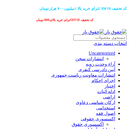
کد تخفیف LAW10برای خرید بالا ۱میلیون ۷۰۰ هزار تومان
کد تخفیف OFF10برای خرید بالای800 تومان
انتخاب دسته بندی
Uncategorized
انتشارات سخن
آراء وحدت رویه
آیین دادرسی کیفری
اتنشارات معاونت ریاست جمهوری
اجرای احکام
اختبار
ادله اثبات
اراضی
ارکان شناسی دعاوی
استخدامی
اصول فقه
اکسسوری حقوقی
اکسسوری حقوق