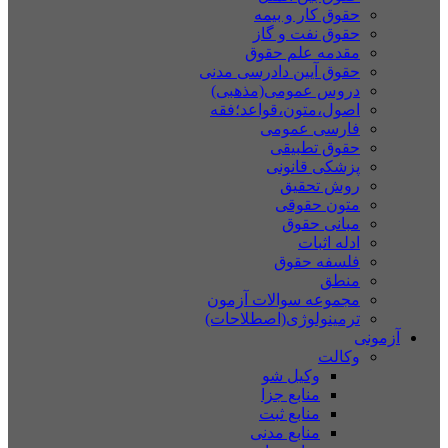
حقوق کار و بیمه
حقوق نفت و گاز
مقدمه علم حقوق
حقوق آیین دادرسی مدنی
دروس عمومی(مذهبی)
اصول،متون،قواعد؛فقه
فارسی عمومی
حقوق تطبیقی
پزشکی قانونی
روش تحقیق
متون حقوقی
مبانی حقوق
ادله اثبات
فلسفه حقوق
منطق
مجموعه سوالات آزمون
ترمینولوژی(اصطلاحات)
آزمونی
وکالت
وکیل شو
منابع جزا
منابع ثبت
منابع مدنی