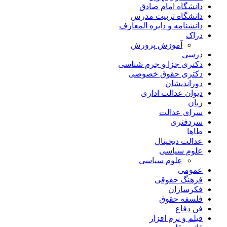
دانشگاه امام صادق
دانشگاه تربیت مدرس
دانشنامه و دایره المعارف
دراک
آموزش پرورش
درسی
دکتری جزا و جرم شناسی
دکتری حقوق خصوصی
دوراندیشان
دیوان عدالت اداری
زبان
سرای عدالت
سردفتری
طاها
عدالت دیجیتال
علوم سیاسی
علوم سیاسی
عمومی
فرهنگ حقوقی
فکرسازان
فلسفه حقوق
فن دفاع
فیلم و نرم افزار