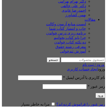
دکتر بهرام بهرامی
دکتر علی خالقی
احمدرضا عابدی
بهمن کشاورز
مقالات
لیست منابع آزمون وکالت
چاپ و انتشار کتاب شما
برنامه ریزی درس خواندن
چرا باید کتاب بخوانیم
ده نکته کتاب خواندن
معرفی رشته حقوق
آموزش تندخوانی
جستجو
ورود / ثبت نام
ورود
ایجاد حساب کاربری
نام کاربری یا آدرس ایمیل
*
رمز عبور
*
ورود
رمز عبور را فراموش کرده اید؟
مرا به خاطر بسپار