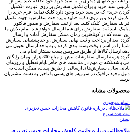
برگشته و کتابهای دیگری را به سبد خرید خود اضافه کنید. پس از
بازبینی سبد خرید و برای تکمیل سفارش بر روی عبارت «تکمیل
کردن خرید» که در سبد خرید وجود دارد کلیک نمایید. فرم خرید را
تکمیل کرده و بر روی دکمه «تایید و پرداخت سفارش» جهت تکمیل
فرایند سفارش کلیک کنید. بعد از ثبت سفارش و صدور فاکتور
پیامک تایید ثبت سفارش برای شما ارسال خواهد شد. تمام تلاش ما
این است که در کوتاهترین زمان ممکن سفارش آماده و ارسال
گردد. بعد از پرداخت و ثبت نهایی سفارش، واحد پشتیبانی سفارش
شما را در اسرع وقت بسته بندی کرده و به واحد ارسال تحویل می
دهد،ارسال کالاها از طریق سرویس پست پیشتاز انجام می
گردد.هزینه ارسال سفارشات بیش از مبلغ 800 هزار تومان رایگان
می باشد.نکته ی مهم در مناسبت‌ های خاص،ایام تعطیل و روزهای
پایانی سال، سفارش‌‏های ارسالی از طریق پست، ممکن است به
دلیل وجود ترافیک در سرویس‌‏های پستی با تاخیر به دست مشتریان
برسد.
محصولات مشابه
اتمام موجودی
مشاهده سریع
بستن
ملاحظاتی درباره قانون کاهش مجازات حبس تعزیری