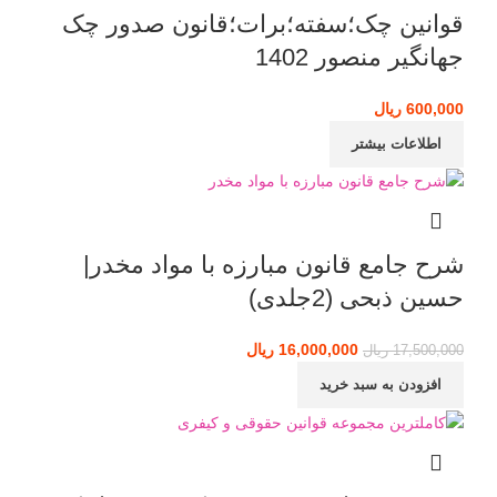
قوانین چک؛سفته؛برات؛قانون صدور چک
جهانگیر منصور 1402
600,000
ریال
اطلاعات بیشتر
شرح جامع قانون مبارزه با مواد مخدر|
حسین ذبحی (2جلدی)
16,000,000
قیمت اصلی: 17,500,000 ریال بود.
ریال
قیمت فعلی: 16,000,000 ریال.
17,500,000
ریال
افزودن به سبد خرید