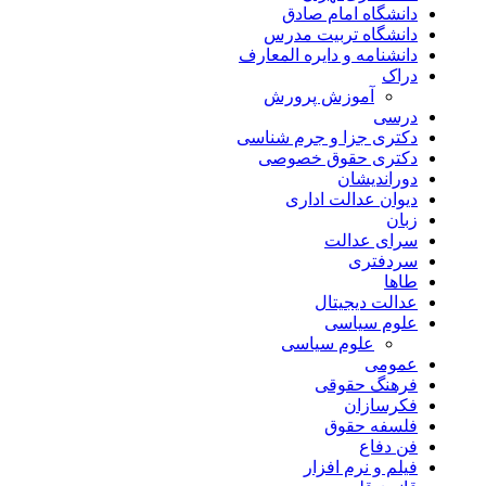
دانشگاه امام صادق
دانشگاه تربیت مدرس
دانشنامه و دایره المعارف
دراک
آموزش پرورش
درسی
دکتری جزا و جرم شناسی
دکتری حقوق خصوصی
دوراندیشان
دیوان عدالت اداری
زبان
سرای عدالت
سردفتری
طاها
عدالت دیجیتال
علوم سیاسی
علوم سیاسی
عمومی
فرهنگ حقوقی
فکرسازان
فلسفه حقوق
فن دفاع
فیلم و نرم افزار