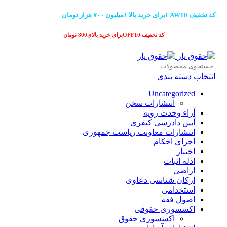
کد تخفیف LAW10برای خرید بالا ۱میلیون ۷۰۰ هزار تومان
کد تخفیف OFF10برای خرید بالای800 تومان
انتخاب دسته بندی
Uncategorized
انتشارات سخن
آراء وحدت رویه
آیین دادرسی کیفری
اتنشارات معاونت ریاست جمهوری
اجرای احکام
اختبار
ادله اثبات
اراضی
ارکان شناسی دعاوی
استخدامی
اصول فقه
اکسسوری حقوقی
اکسسوری حقوق