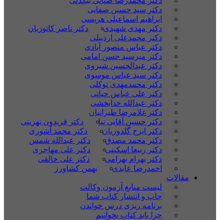
دکتر محمدرضا ضیائی بیگدلی
دکتر سید حسین صفایی
ابراهیم اسماعیلی هریسی
دکتر مهدی شهیدی
دکتر ناصر کاتوزیان
دکتر محمدعلی اردبیلی
دکتر عباس منصور آبادی
دکتر میرسید حسن امامی
دکتر عبدالحسین شیروی
دکتر سید عباس موسوی
دکتر محمدمهدی توکلی
دکتر علی عباس حیاتی
دکتر عبدالله خدابخشی
دکتر غلامرضا طیرانیان
دکتر حسین آقایی نیا
دکتر فریدون نهرینی
دکتر ایرج گلدوزیان
دکتر محمد آشوری
دکتر محمد مصدق
دکتر عبدالله شمس
دکتر ربیعا اسکینی
دکتر علی مهاجری
دکتر بهرام بهرامی
دکتر علی خالقی
احمدرضا عابدی
بهمن کشاورز
مقالات
لیست منابع آزمون وکالت
چاپ و انتشار کتاب شما
برنامه ریزی درس خواندن
چرا باید کتاب بخوانیم