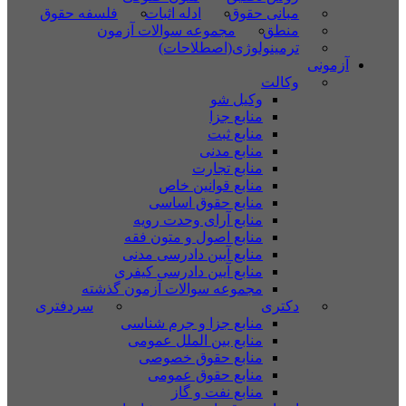
مبانی حقوق
ادله اثبات
فلسفه حقوق
منطق
مجموعه سوالات آزمون
ترمینولوژی(اصطلاحات)
آزمونی
وکالت
وکیل شو
منابع جزا
منابع ثبت
منابع مدنی
منابع تجارت
منابع قوانین خاص
منابع حقوق اساسی
منابع آرای وحدت رویه
منابع اصول و متون فقه
منابع آیین دادرسی مدنی
منابع آیین دادرسی کیفری
مجموعه سوالات آزمون گذشته
دکتری
سردفتری
منابع جزا و جرم شناسی
منابع بین الملل عمومی
منابع حقوق خصوصی
منابع حقوق عمومی
منابع نفت و گاز