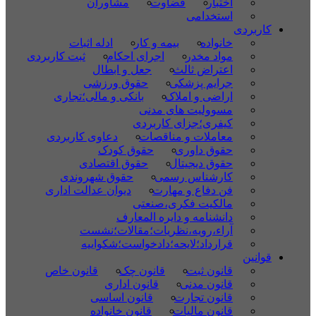
اختبار
قضاوت
مشاوران
استخدامی
کاربردی
خانواده
بیمه و کار
ادله اثبات
مواد مخدر
اجرای احکام
ثبت کاربردی
اعتراض ثالث
جعل و ابطال
جرایم پزشکی
حقوق ورزشی
اراضی و املاک
بانکی و مالی؛تجاری
مسوولیت های مدنی
کیفری؛جزای کاربردی
معاملات و مناقصات
دعاوی کاربردی
حقوق داوری
حقوق کودک
حقوق دیجیتال
حقوق اقتصادی
کارشناس رسمی
حقوق شهروندی
فن دفاع و مهارت
دیوان عدالت اداری
مالکیت فکری،صنعتی
دانشنامه و دایره المعارف
آراء،رویه،نظریات؛مقالات؛نشست
قرارداد؛لایحه؛دادخواست؛شکواییه
قوانین
قانون ثبت
قانون چک
قانون خاص
قانون مدنی
قانون اداری
قانون تجارت
قانون اساسی
قانون مالیات
قانون خانواده