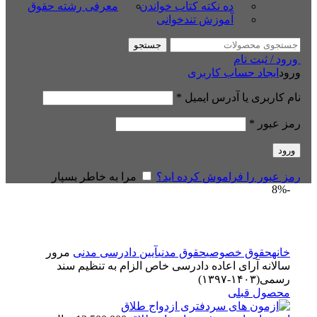
ده نکته کتاب خواندن
معرفی رشته حقوق
آموزش تندخوانی
جستجو
ورود / ثبت نام
ورود
ایجاد حساب کاربری
نام کاربری یا آدرس ایمیل
*
رمز عبور
*
ورود
رمز عبور را فراموش کرده اید؟
مرا به خاطر بسپار
-8%
بزرگنمایی تصویر
خانه
حقوق خصوصی
حقوق مدنی
آیین دادرسی مدنی
مرور
سالانه آرای اعاده دادرسی خاص الزام به تنظیم سند
رسمی(۱۴۰۳-۱۳۹۷)
محصول قبلی