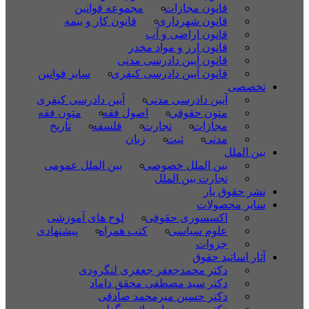
قانون مجازات
مجموعه قوانین
قانون شهرداری
قانون کار و بیمه
قانون اراضی و آب
قانون ارز و مواد مخدر
قانون آیین دادرسی مدنی
قانون آیین دادرسی کیفری
سایر قوانین
تخصصی
آیین دادرسی مدنی
آیین دادرسی کیفری
متون حقوقی
اصول فقه
متون فقه
مجازات
تجارت
فلسفه
تاریخ
مدنی
ثبت
زبان
بین الملل
بین الملل خصوصی
بین الملل عمومی
تجارت بین الملل
نشر حقوق یار
سایر محصولات
اکسسوری حقوقی
لوح های آموزشی
علوم سیاسی
کتب همراه
پیشنهادی
جزوات
آثار اساتید حقوق
دکتر محمدجعفر جعفری لنگرودی
دکتر سید مصطفی محقق داماد
دکتر حسین میرمحمد صادقی