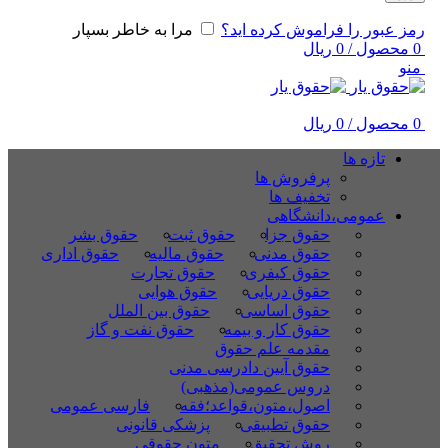
رمز عبور را فراموش کرده اید؟
مرا به خاطر بسپار
0
محصول
/
0
ریال
منو
0
محصول
/
0
ریال
تازه ها
پرفروش ها
تخفیف ها
عمومی،دانشگاهی
حقوق جزا
حقوق ثبت
حقوق بشر
حقوق مدنی
حقوق مالیه
حقوق اداری
حقوق کیفری
حقوق تجارت
حقوق دریایی
حقوق هوایی
حقوق اساسی
حقوق بین الملل
حقوق کار و بیمه
حقوق نفت و گاز
مقدمه علم حقوق
حقوق آیین دادرسی مدنی
دروس عمومی(مذهبی)
اصول،متون،قواعد؛فقه
فارسی عمومی
حقوق تطبیقی
پزشکی قانونی
روش تحقیق
متون حقوقی