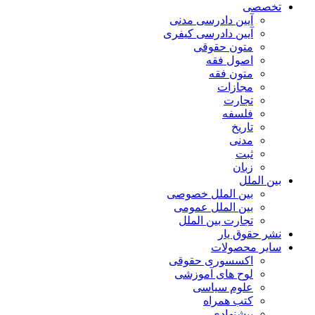
تخصصی
آیین دادرسی مدنی
آیین دادرسی کیفری
متون حقوقی
اصول فقه
متون فقه
مجازات
تجارت
فلسفه
تاریخ
مدنی
ثبت
زبان
بین الملل
بین الملل خصوصی
بین الملل عمومی
تجارت بین الملل
نشر حقوق یار
سایر محصولات
اکسسوری حقوقی
لوح های آموزشی
علوم سیاسی
کتب همراه
پیشنهادی