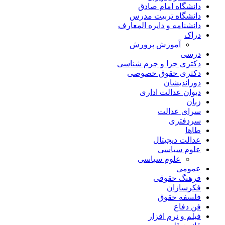
دانشگاه امام صادق
دانشگاه تربیت مدرس
دانشنامه و دایره المعارف
دراک
آموزش پرورش
درسی
دکتری جزا و جرم شناسی
دکتری حقوق خصوصی
دوراندیشان
دیوان عدالت اداری
زبان
سرای عدالت
سردفتری
طاها
عدالت دیجیتال
علوم سیاسی
علوم سیاسی
عمومی
فرهنگ حقوقی
فکرسازان
فلسفه حقوق
فن دفاع
فیلم و نرم افزار