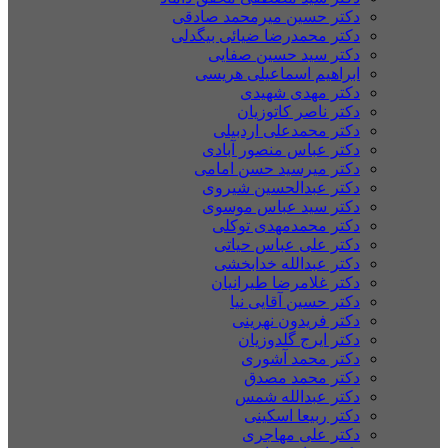
دکتر حسین میرمحمد صادقی
دکتر محمدرضا ضیائی بیگدلی
دکتر سید حسین صفایی
ابراهیم اسماعیلی هریسی
دکتر مهدی شهیدی
دکتر ناصر کاتوزیان
دکتر محمدعلی اردبیلی
دکتر عباس منصور آبادی
دکتر میرسید حسن امامی
دکتر عبدالحسین شیروی
دکتر سید عباس موسوی
دکتر محمدمهدی توکلی
دکتر علی عباس حیاتی
دکتر عبدالله خدابخشی
دکتر غلامرضا طیرانیان
دکتر حسین آقایی نیا
دکتر فریدون نهرینی
دکتر ایرج گلدوزیان
دکتر محمد آشوری
دکتر محمد مصدق
دکتر عبدالله شمس
دکتر ربیعا اسکینی
دکتر علی مهاجری