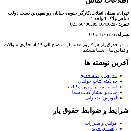
اطلاعات تماس
تهران، ميدان انقلاب
،
کارگر جنوبی،خیابان روانمهر،بن بست دولت
شاهی،پلاک 1 واحد 1
تلفن:
66406287-66406285-021
همراه:
09124586595
ما در حقوق یار هر ۷ روز هفته، از ۱۰صبح الی ۱۹پاسخگوی سؤالات
و تماس های شما هستیم
آخرین نوشته ها
معرفی رشته حقوق
ده نکته کتاب خواندن
لیست منابع آزمون وکالت
چاپ و انتشار کتاب شما
آموزش تندخوانی
شرایط و ضوابط حقوق یار
قوانین و مقررات
راهنمای خرید