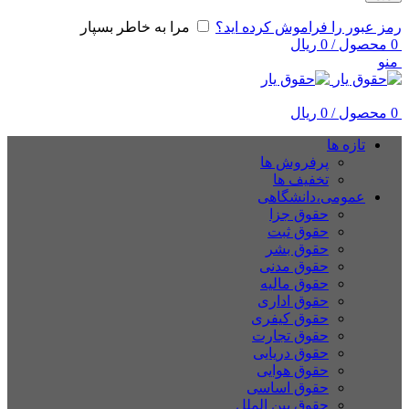
رمز عبور را فراموش کرده اید؟
مرا به خاطر بسپار
0
محصول
/
0
ریال
منو
0
محصول
/
0
ریال
تازه ها
پرفروش ها
تخفیف ها
عمومی،دانشگاهی
حقوق جزا
حقوق ثبت
حقوق بشر
حقوق مدنی
حقوق مالیه
حقوق اداری
حقوق کیفری
حقوق تجارت
حقوق دریایی
حقوق هوایی
حقوق اساسی
حقوق بین الملل