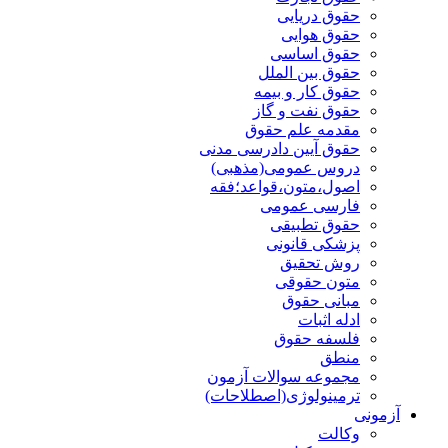
حقوق دریایی
حقوق هوایی
حقوق اساسی
حقوق بین الملل
حقوق کار و بیمه
حقوق نفت و گاز
مقدمه علم حقوق
حقوق آیین دادرسی مدنی
دروس عمومی(مذهبی)
اصول،متون،قواعد؛فقه
فارسی عمومی
حقوق تطبیقی
پزشکی قانونی
روش تحقیق
متون حقوقی
مبانی حقوق
ادله اثبات
فلسفه حقوق
منطق
مجموعه سوالات آزمون
ترمینولوژی(اصطلاحات)
آزمونی
وکالت