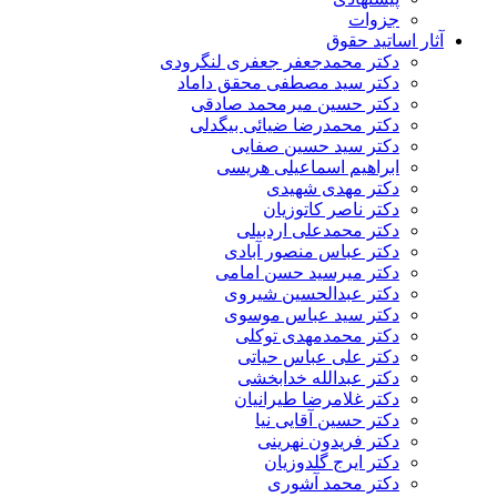
جزوات
آثار اساتید حقوق
دکتر محمدجعفر جعفری لنگرودی
دکتر سید مصطفی محقق داماد
دکتر حسین میرمحمد صادقی
دکتر محمدرضا ضیائی بیگدلی
دکتر سید حسین صفایی
ابراهیم اسماعیلی هریسی
دکتر مهدی شهیدی
دکتر ناصر کاتوزیان
دکتر محمدعلی اردبیلی
دکتر عباس منصور آبادی
دکتر میرسید حسن امامی
دکتر عبدالحسین شیروی
دکتر سید عباس موسوی
دکتر محمدمهدی توکلی
دکتر علی عباس حیاتی
دکتر عبدالله خدابخشی
دکتر غلامرضا طیرانیان
دکتر حسین آقایی نیا
دکتر فریدون نهرینی
دکتر ایرج گلدوزیان
دکتر محمد آشوری