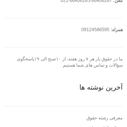
تلفن:
66406287-66406285-021
همراه:
09124586595
ما در حقوق یار هر ۷ روز هفته، از ۱۰صبح الی ۱۹پاسخگوی
سؤالات و تماس های شما هستیم
آخرین نوشته ها
معرفی رشته حقوق