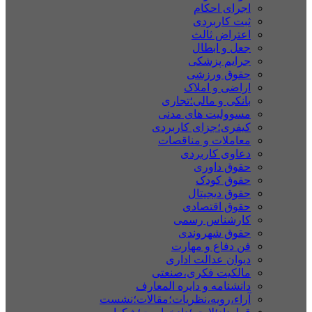
اجرای احکام
ثبت کاربردی
اعتراض ثالث
جعل و ابطال
جرایم پزشکی
حقوق ورزشی
اراضی و املاک
بانکی و مالی؛تجاری
مسوولیت های مدنی
کیفری؛جزای کاربردی
معاملات و مناقصات
دعاوی کاربردی
حقوق داوری
حقوق کودک
حقوق دیجیتال
حقوق اقتصادی
کارشناس رسمی
حقوق شهروندی
فن دفاع و مهارت
دیوان عدالت اداری
مالکیت فکری،صنعتی
دانشنامه و دایره المعارف
آراء،رویه،نظریات؛مقالات؛نشست