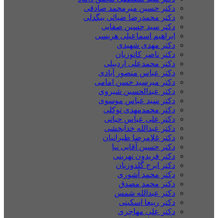
دکتر حسین میرمحمد صادقی
دکتر محمدرضا ضیائی بیگدلی
دکتر سید حسین صفایی
ابراهیم اسماعیلی هریسی
دکتر مهدی شهیدی
دکتر ناصر کاتوزیان
دکتر محمدعلی اردبیلی
دکتر عباس منصور آبادی
دکتر میرسید حسن امامی
دکتر عبدالحسین شیروی
دکتر سید عباس موسوی
دکتر محمدمهدی توکلی
دکتر علی عباس حیاتی
دکتر عبدالله خدابخشی
دکتر غلامرضا طیرانیان
دکتر حسین آقایی نیا
دکتر فریدون نهرینی
دکتر ایرج گلدوزیان
دکتر محمد آشوری
دکتر محمد مصدق
دکتر عبدالله شمس
دکتر ربیعا اسکینی
دکتر علی مهاجری