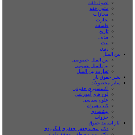
اصول فقه
متون فقه
مجازات
تجارت
فلسفه
تاریخ
مدنی
ثبت
زبان
بین الملل
بین الملل خصوصی
بین الملل عمومی
تجارت بین الملل
نشر حقوق یار
سایر محصولات
اکسسوری حقوقی
لوح های آموزشی
علوم سیاسی
کتب همراه
پیشنهادی
جزوات
آثار اساتید حقوق
دکتر محمدجعفر جعفری لنگرودی
دکتر سید مصطفی محقق داماد