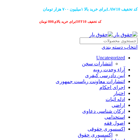
کد تخفیف LAW10برای خرید بالا ۱میلیون ۷۰۰ هزار تومان
کد تخفیف OFF10برای خرید بالای800 تومان
انتخاب دسته بندی
Uncategorized
انتشارات سخن
آراء وحدت رویه
آیین دادرسی کیفری
اتنشارات معاونت ریاست جمهوری
اجرای احکام
اختبار
ادله اثبات
اراضی
ارکان شناسی دعاوی
استخدامی
اصول فقه
اکسسوری حقوقی
اکسسوری حقوق