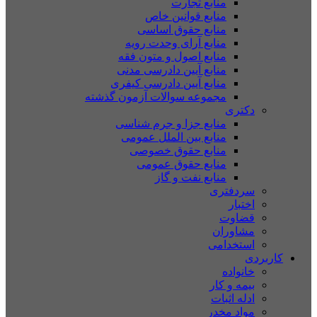
منابع تجارت
منابع قوانین خاص
منابع حقوق اساسی
منابع آرای وحدت رویه
منابع اصول و متون فقه
منابع آیین دادرسی مدنی
منابع آیین دادرسی کیفری
مجموعه سوالات آزمون گذشته
دکتری
منابع جزا و جرم شناسی
منابع بین الملل عمومی
منابع حقوق خصوصی
منابع حقوق عمومی
منابع نفت و گاز
سردفتری
اختبار
قضاوت
مشاوران
استخدامی
کاربردی
خانواده
بیمه و کار
ادله اثبات
مواد مخدر