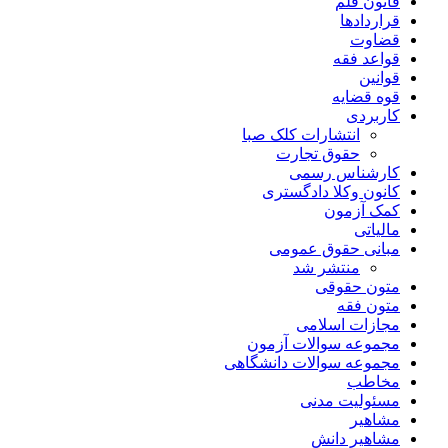
قانون قلم
قراردادها
قضاوت
قواعد فقه
قوانین
قوه قضایه
کاربردی
انتشارات کلک صبا
حقوق تجارت
کارشناس رسمی
کانون وکلا دادگستری
کمک آزمون
مالیاتی
مبانی حقوق عمومی
منتشر شد
متون حقوقی
متون فقه
مجازات اسلامی
مجموعه سوالات آزمون
مجموعه سوالات دانشگاهی
مخاطب
مسئولیت مدنی
مشاهیر
مشاهیر دانش