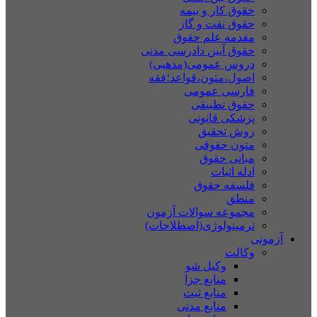
حقوق کار و بیمه
حقوق نفت و گاز
مقدمه علم حقوق
حقوق آیین دادرسی مدنی
دروس عمومی(مذهبی)
اصول،متون،قواعد؛فقه
فارسی عمومی
حقوق تطبیقی
پزشکی قانونی
روش تحقیق
متون حقوقی
مبانی حقوق
ادله اثبات
فلسفه حقوق
منطق
مجموعه سوالات آزمون
ترمینولوژی(اصطلاحات)
آزمونی
وکالت
وکیل شو
منابع جزا
منابع ثبت
منابع مدنی