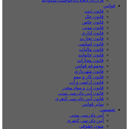
قرارداد؛لایحه؛دادخواست؛شکواییه
قوانین
قانون ثبت
قانون چک
قانون خاص
قانون مدنی
قانون اداری
قانون تجارت
قانون اساسی
قانون مالیات
قانون خانواده
قانون مجازات
مجموعه قوانین
قانون شهرداری
قانون کار و بیمه
قانون اراضی و آب
قانون ارز و مواد مخدر
قانون آیین دادرسی مدنی
قانون آیین دادرسی کیفری
سایر قوانین
تخصصی
آیین دادرسی مدنی
آیین دادرسی کیفری
متون حقوقی