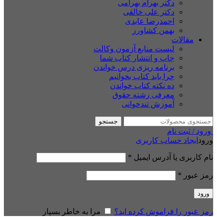
دکتر بهرام بهرامی
دکتر علی خالقی
احمدرضا عابدی
بهمن کشاورز
مقالات
لیست منابع آزمون وکالت
چاپ و انتشار کتاب شما
برنامه ریزی درس خواندن
چرا باید کتاب بخوانیم
ده نکته کتاب خواندن
معرفی رشته حقوق
آموزش تندخوانی
جستجو
ورود / ثبت نام
ورود
ایجاد حساب کاربری
نام کاربری یا آدرس ایمیل
*
رمز عبور
*
ورود
رمز عبور را فراموش کرده اید؟
مرا به خاطر بسپار