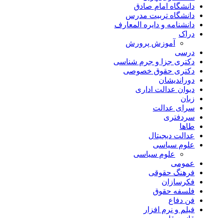
دانشگاه امام صادق
دانشگاه تربیت مدرس
دانشنامه و دایره المعارف
دراک
آموزش پرورش
درسی
دکتری جزا و جرم شناسی
دکتری حقوق خصوصی
دوراندیشان
دیوان عدالت اداری
زبان
سرای عدالت
سردفتری
طاها
عدالت دیجیتال
علوم سیاسی
علوم سیاسی
عمومی
فرهنگ حقوقی
فکرسازان
فلسفه حقوق
فن دفاع
فیلم و نرم افزار