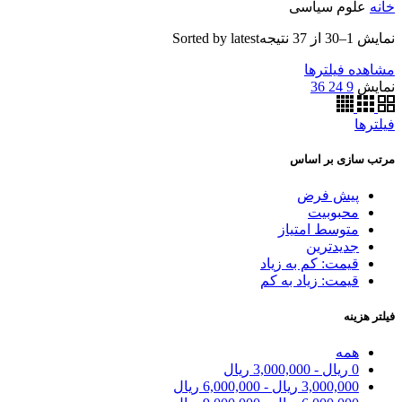
خانه
علوم سیاسی
نمایش 1–30 از 37 نتیجه
Sorted by latest
مشاهده فیلترها
نمایش
9
24
36
فیلترها
مرتب سازی بر اساس
پیش فرض
محبوبیت
متوسط امتیاز
جدیدترین
قیمت: کم به زیاد
قیمت: زیاد به کم
فیلتر هزینه
همه
0
ریال
-
3,000,000
ریال
3,000,000
ریال
-
6,000,000
ریال