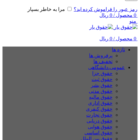
رمز عبور را فراموش کرده اید؟
مرا به خاطر بسپار
0
محصول
/
0
ریال
منو
0
محصول
/
0
ریال
تازه ها
پرفروش ها
تخفیف ها
عمومی،دانشگاهی
حقوق جزا
حقوق ثبت
حقوق بشر
حقوق مدنی
حقوق مالیه
حقوق اداری
حقوق کیفری
حقوق تجارت
حقوق دریایی
حقوق هوایی
حقوق اساسی
حقوق بین الملل