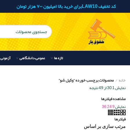
کد تخفیف LAW10برای خرید بالا ۱میلیون ۷۰۰ هزار تومان
تازه ها
عمومی،دانشگاهی
آزمونی
خانه
محصولات برچسب خورده “وکیل شو”
نمایش 1–30 از 49 نتیجه
مشاهده فیلترها
نمایش
9
24
36
فیلترها
مرتب سازی بر اساس