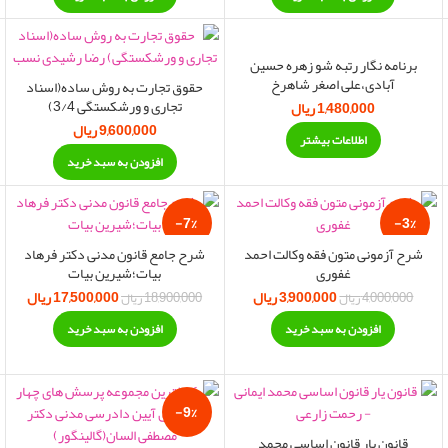
اتمام موجودی
برنامه نگار رتبه شو زهره حسین
آبادی،علی اصغر شاهرخ
حقوق تجارت به روش ساده(اسناد
تجاری و ورشکستگی 3/4)
1,480,000
ریال
9,600,000
ریال
اطلاعات بیشتر
افزودن به سبد خرید
-7%
-3%
شرح آزمونی متون فقه وکالت احمد
شرح جامع قانون مدنی دکتر فرهاد
غفوری
بیات؛شیرین بیات
قیمت فعلی:
3,900,000
ریال
قیمت اصلی:
قیمت فعلی:
17,500,000
قیمت اصلی:
ریال
قی
4,000,000
ریال
18,900,000
ریال
15,50 ریال.
4,000,000 ریال بود.
3,900,000 ریال.
18,900,000 ریال
500,000
افزودن به سبد خرید
افزودن به سبد خرید
بود.
-9%
قانون یار قانون اساسی محمد