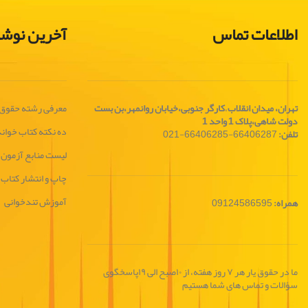
اطلاعات تماس
آخرین نوشت
تهران، ميدان انقلاب
،
کارگر جنوبی،خیابان روانمهر،بن بست
معرفی رشته حقوق
دولت شاهی،پلاک 1 واحد 1
ده نکته کتاب خوان
تلفن:
66406287-66406285-021
لیست منابع آزمون 
چاپ و انتشار کتاب
آموزش تندخوانی
همراه:
09124586595
ما در حقوق یار هر ۷ روز هفته، از ۱۰صبح الی ۱۹پاسخگوی
سؤالات و تماس های شما هستیم