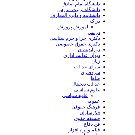
دانشگاه امام صادق
دانشگاه تربیت مدرس
دانشنامه و دایره المعارف
دراک
آموزش پرورش
درسی
دکتری جزا و جرم شناسی
دکتری حقوق خصوصی
دوراندیشان
دیوان عدالت اداری
زبان
سرای عدالت
سردفتری
طاها
عدالت دیجیتال
علوم سیاسی
علوم سیاسی
عمومی
فرهنگ حقوقی
فکرسازان
فلسفه حقوق
فن دفاع
فیلم و نرم افزار