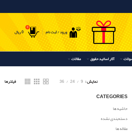
0
ورود / ثبت نام
0
ریال
ولات
آثار اساتید حقوق
مقالات
نمایش
9
24
36
فیلترها
CATEGORIES
حاشیه ها
دسته‌بندی نشده
مقاله ها