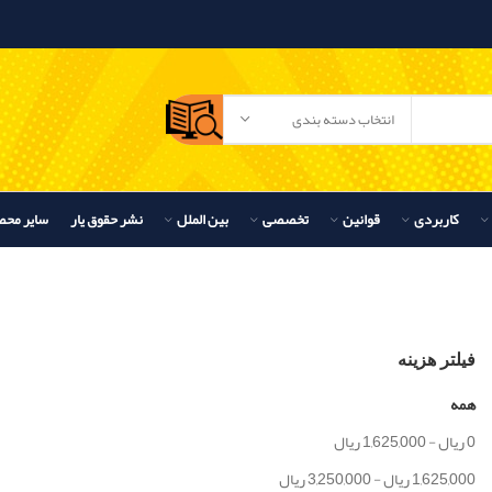
انتخاب دسته بندی
کاربردی
قوانین
تخصصی
بین الملل
نشر حقوق یار
سایر محص
فیلتر هزینه
همه
0
ریال
-
1,625,000
ریال
1,625,000
ریال
-
3,250,000
ریال