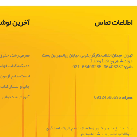
اطلاعات تماس
آخرین نوشت
تهران، ميدان انقلاب
،
کارگر جنوبی،خیابان روانمهر،بن بست
معرفی رشته حقوق
دولت شاهی،پلاک 1 واحد 1
ده نکته کتاب خوان
تلفن:
66406287-66406285-021
لیست منابع آزمون 
چاپ و انتشار کتاب
آموزش تندخوانی
همراه:
09124586595
ما در حقوق یار هر ۷ روز هفته، از ۱۰صبح الی ۱۹پاسخگوی
سؤالات و تماس های شما هستیم