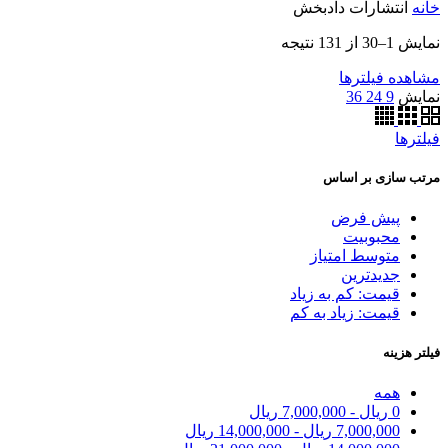
خانه
انتشارات دادبخش
نمایش 1–30 از 131 نتیجه
مشاهده فیلترها
نمایش
9
24
36
فیلترها
مرتب سازی بر اساس
پیش فرض
محبوبیت
متوسط امتیاز
جدیدترین
قیمت: کم به زیاد
قیمت: زیاد به کم
فیلتر هزینه
همه
0
ریال
-
7,000,000
ریال
7,000,000
ریال
-
14,000,000
ریال