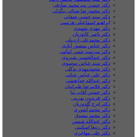
دکتر حسین میرمحمد صادقی
دکتر محمدرضا ضیائی بیگدلی
دکتر سید حسین صفایی
ابراهیم اسماعیلی هریسی
دکتر مهدی شهیدی
دکتر ناصر کاتوزیان
دکتر محمدعلی اردبیلی
دکتر عباس منصور آبادی
دکتر میرسید حسن امامی
دکتر عبدالحسین شیروی
دکتر سید عباس موسوی
دکتر محمدمهدی توکلی
دکتر علی عباس حیاتی
دکتر عبدالله خدابخشی
دکتر غلامرضا طیرانیان
دکتر حسین آقایی نیا
دکتر فریدون نهرینی
دکتر ایرج گلدوزیان
دکتر محمد آشوری
دکتر محمد مصدق
دکتر عبدالله شمس
دکتر ربیعا اسکینی
دکتر علی مهاجری