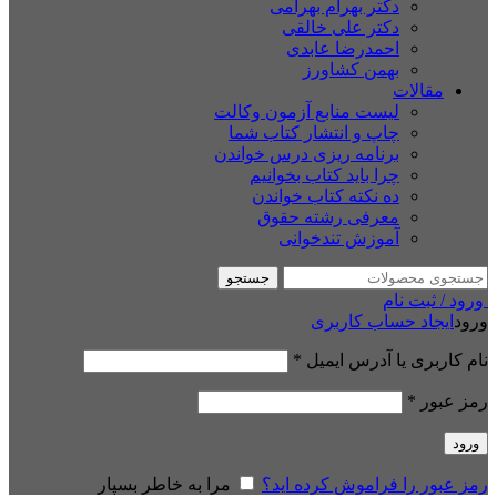
دکتر بهرام بهرامی
دکتر علی خالقی
احمدرضا عابدی
بهمن کشاورز
مقالات
لیست منابع آزمون وکالت
چاپ و انتشار کتاب شما
برنامه ریزی درس خواندن
چرا باید کتاب بخوانیم
ده نکته کتاب خواندن
معرفی رشته حقوق
آموزش تندخوانی
جستجو
ورود / ثبت نام
ورود
ایجاد حساب کاربری
نام کاربری یا آدرس ایمیل
*
رمز عبور
*
ورود
رمز عبور را فراموش کرده اید؟
مرا به خاطر بسپار