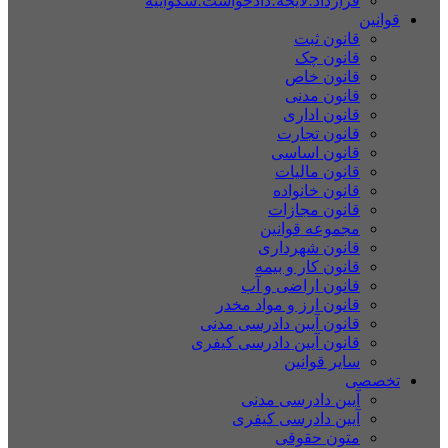
قرارداد؛لایحه؛دادخواست؛شکواییه
قوانین
قانون ثبت
قانون چک
قانون خاص
قانون مدنی
قانون اداری
قانون تجارت
قانون اساسی
قانون مالیات
قانون خانواده
قانون مجازات
مجموعه قوانین
قانون شهرداری
قانون کار و بیمه
قانون اراضی و آب
قانون ارز و مواد مخدر
قانون آیین دادرسی مدنی
قانون آیین دادرسی کیفری
سایر قوانین
تخصصی
آیین دادرسی مدنی
آیین دادرسی کیفری
متون حقوقی