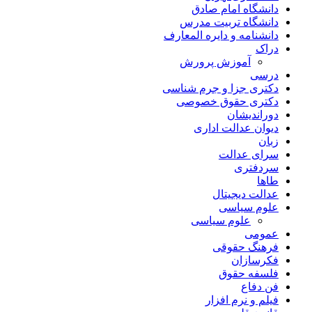
دانشگاه امام صادق
دانشگاه تربیت مدرس
دانشنامه و دایره المعارف
دراک
آموزش پرورش
درسی
دکتری جزا و جرم شناسی
دکتری حقوق خصوصی
دوراندیشان
دیوان عدالت اداری
زبان
سرای عدالت
سردفتری
طاها
عدالت دیجیتال
علوم سیاسی
علوم سیاسی
عمومی
فرهنگ حقوقی
فکرسازان
فلسفه حقوق
فن دفاع
فیلم و نرم افزار