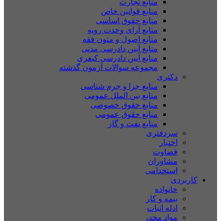
منابع تجارت
منابع قوانین خاص
منابع حقوق اساسی
منابع آرای وحدت رویه
منابع اصول و متون فقه
منابع آیین دادرسی مدنی
منابع آیین دادرسی کیفری
مجموعه سوالات آزمون گذشته
دکتری
منابع جزا و جرم شناسی
منابع بین الملل عمومی
منابع حقوق خصوصی
منابع حقوق عمومی
منابع نفت و گاز
سردفتری
اختبار
قضاوت
مشاوران
استخدامی
کاربردی
خانواده
بیمه و کار
ادله اثبات
مواد مخدر