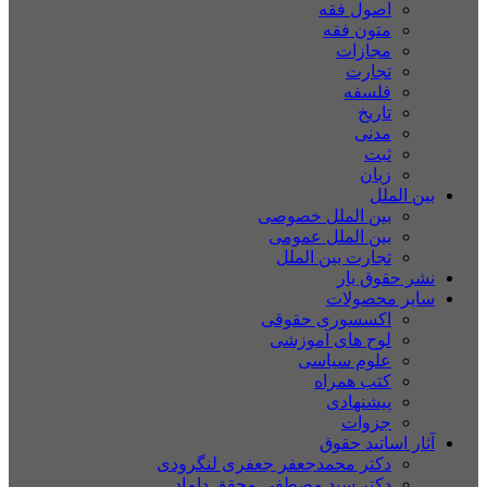
اصول فقه
متون فقه
مجازات
تجارت
فلسفه
تاریخ
مدنی
ثبت
زبان
بین الملل
بین الملل خصوصی
بین الملل عمومی
تجارت بین الملل
نشر حقوق یار
سایر محصولات
اکسسوری حقوقی
لوح های آموزشی
علوم سیاسی
کتب همراه
پیشنهادی
جزوات
آثار اساتید حقوق
دکتر محمدجعفر جعفری لنگرودی
دکتر سید مصطفی محقق داماد