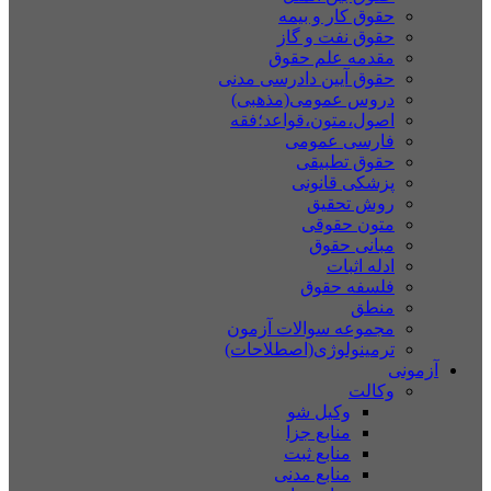
حقوق کار و بیمه
حقوق نفت و گاز
مقدمه علم حقوق
حقوق آیین دادرسی مدنی
دروس عمومی(مذهبی)
اصول،متون،قواعد؛فقه
فارسی عمومی
حقوق تطبیقی
پزشکی قانونی
روش تحقیق
متون حقوقی
مبانی حقوق
ادله اثبات
فلسفه حقوق
منطق
مجموعه سوالات آزمون
ترمینولوژی(اصطلاحات)
آزمونی
وکالت
وکیل شو
منابع جزا
منابع ثبت
منابع مدنی