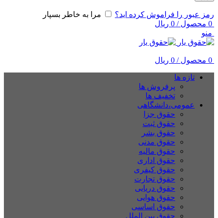
رمز عبور را فراموش کرده اید؟
مرا به خاطر بسپار
0
محصول
/
0
ریال
منو
0
محصول
/
0
ریال
تازه ها
پرفروش ها
تخفیف ها
عمومی،دانشگاهی
حقوق جزا
حقوق ثبت
حقوق بشر
حقوق مدنی
حقوق مالیه
حقوق اداری
حقوق کیفری
حقوق تجارت
حقوق دریایی
حقوق هوایی
حقوق اساسی
حقوق بین الملل