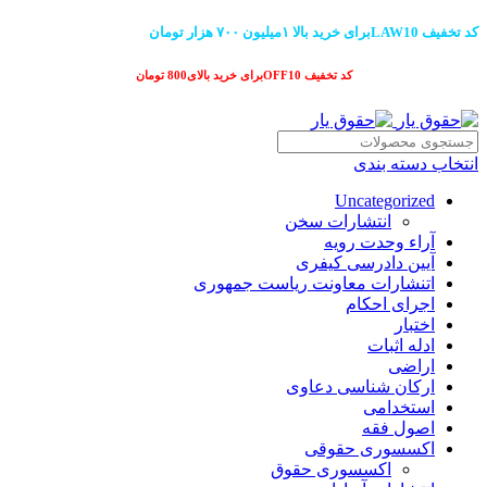
کد تخفیف LAW10برای خرید بالا ۱میلیون ۷۰۰ هزار تومان
کد تخفیف OFF10برای خرید بالای800 تومان
انتخاب دسته بندی
Uncategorized
انتشارات سخن
آراء وحدت رویه
آیین دادرسی کیفری
اتنشارات معاونت ریاست جمهوری
اجرای احکام
اختبار
ادله اثبات
اراضی
ارکان شناسی دعاوی
استخدامی
اصول فقه
اکسسوری حقوقی
اکسسوری حقوق