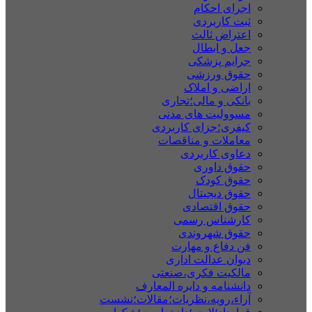
اجرای احکام
ثبت کاربردی
اعتراض ثالث
جعل و ابطال
جرایم پزشکی
حقوق ورزشی
اراضی و املاک
بانکی و مالی؛تجاری
مسوولیت های مدنی
کیفری؛جزای کاربردی
معاملات و مناقصات
دعاوی کاربردی
حقوق داوری
حقوق کودک
حقوق دیجیتال
حقوق اقتصادی
کارشناس رسمی
حقوق شهروندی
فن دفاع و مهارت
دیوان عدالت اداری
مالکیت فکری،صنعتی
دانشنامه و دایره المعارف
آراء،رویه،نظریات؛مقالات؛نشست