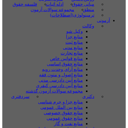
مبانی حقوق
ادله اثبات
فلسفه حقوق
منطق
مجموعه سوالات آزمون
ترمینولوژی(اصطلاحات)
آزمونی
وکالت
وکیل شو
منابع جزا
منابع ثبت
منابع مدنی
منابع تجارت
منابع قوانین خاص
منابع حقوق اساسی
منابع آرای وحدت رویه
منابع اصول و متون فقه
منابع آیین دادرسی مدنی
منابع آیین دادرسی کیفری
مجموعه سوالات آزمون گذشته
دکتری
سردفتری
منابع جزا و جرم شناسی
منابع بین الملل عمومی
منابع حقوق خصوصی
منابع حقوق عمومی
منابع نفت و گاز