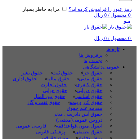
رمز عبور را فراموش کرده اید؟
مرا به خاطر بسپار
0
محصول
/
0
ریال
منو
0
محصول
/
0
ریال
تازه ها
پرفروش ها
تخفیف ها
عمومی،دانشگاهی
حقوق جزا
حقوق ثبت
حقوق بشر
حقوق مدنی
حقوق مالیه
حقوق اداری
حقوق کیفری
حقوق تجارت
حقوق دریایی
حقوق هوایی
حقوق اساسی
حقوق بین الملل
حقوق کار و بیمه
حقوق نفت و گاز
مقدمه علم حقوق
حقوق آیین دادرسی مدنی
دروس عمومی(مذهبی)
اصول،متون،قواعد؛فقه
فارسی عمومی
حقوق تطبیقی
پزشکی قانونی
روش تحقیق
متون حقوقی