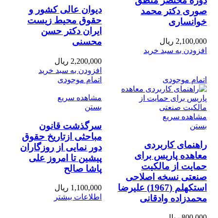
دوره مختصر منطق
دیوان عالی کشور و
صوری دکتر محمد
حقوق محیط زیست
خوانساری
ایران دکتر حسن
محسنی
2,100,000
ریال
افزودن به سبد خرید
2,200,000
ریال
افزودن به سبد خرید
اتمام موجودی
اتمام موجودی
مشاهده سریع
بستن
مشاهده سریع
سرگذشت قانون
بستن
مباحثی ازتاریخ حقوق
راهنمای کاربردی
دور نمایی از روزگاران
معاهده پاریس برای
پیشین تا امروز علی
حمایت از مالکیت
پاشا صالح
صنعتی نسخه اصلاحی
استکهلم (1967) علیرضا
1,100,000
ریال
اطلاعات بیشتر
محمدزاده وادقانی
800,000
ریال