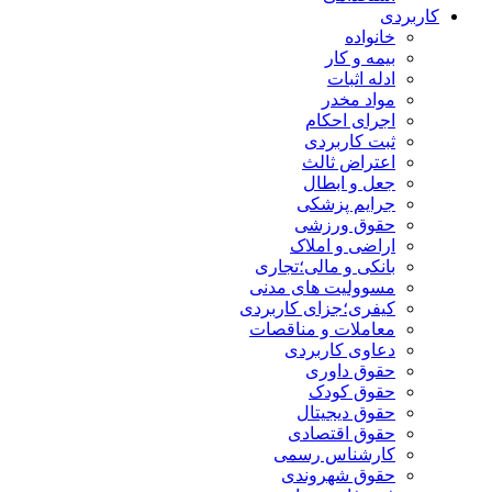
کاربردی
خانواده
بیمه و کار
ادله اثبات
مواد مخدر
اجرای احکام
ثبت کاربردی
اعتراض ثالث
جعل و ابطال
جرایم پزشکی
حقوق ورزشی
اراضی و املاک
بانکی و مالی؛تجاری
مسوولیت های مدنی
کیفری؛جزای کاربردی
معاملات و مناقصات
دعاوی کاربردی
حقوق داوری
حقوق کودک
حقوق دیجیتال
حقوق اقتصادی
کارشناس رسمی
حقوق شهروندی