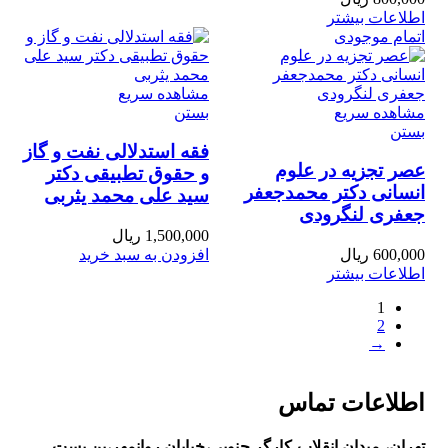
اطلاعات بیشتر
اتمام موجودی
مشاهده سریع
مشاهده سریع
بستن
بستن
فقه استدلالی نفت و گاز
عصر تجزیه در علوم
و حقوق تطبیقی دکتر
انسانی دکتر محمدجعفر
سید علی محمد یثربی
جعفری لنگرودی
1,500,000
ریال
600,000
ریال
افزودن به سبد خرید
اطلاعات بیشتر
1
2
→
اطلاعات تماس
تهران، ميدان انقلاب
،
کارگر جنوبی،خیابان روانمهر،بن بست