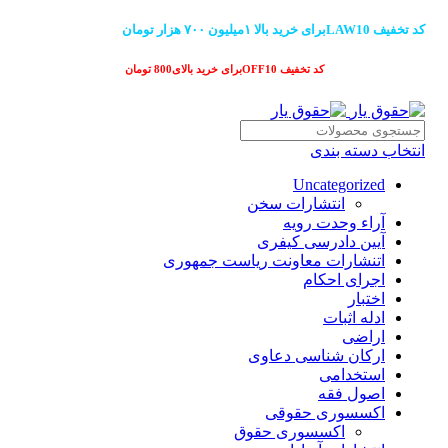
کد تخفیف LAW10برای خرید بالا ۱میلیون ۷۰۰ هزار تومان
کد تخفیف OFF10برای خرید بالای800 تومان
انتخاب دسته بندی
Uncategorized
انتشارات سخن
آراء وحدت رویه
آیین دادرسی کیفری
اتنشارات معاونت ریاست جمهوری
اجرای احکام
اختبار
ادله اثبات
اراضی
ارکان شناسی دعاوی
استخدامی
اصول فقه
اکسسوری حقوقی
اکسسوری حقوق