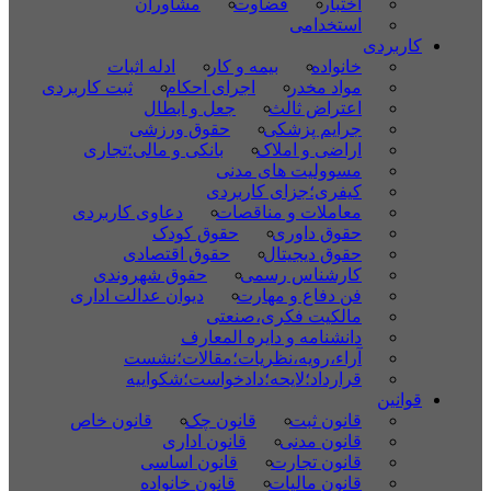
اختبار
قضاوت
مشاوران
استخدامی
کاربردی
خانواده
بیمه و کار
ادله اثبات
مواد مخدر
اجرای احکام
ثبت کاربردی
اعتراض ثالث
جعل و ابطال
جرایم پزشکی
حقوق ورزشی
اراضی و املاک
بانکی و مالی؛تجاری
مسوولیت های مدنی
کیفری؛جزای کاربردی
معاملات و مناقصات
دعاوی کاربردی
حقوق داوری
حقوق کودک
حقوق دیجیتال
حقوق اقتصادی
کارشناس رسمی
حقوق شهروندی
فن دفاع و مهارت
دیوان عدالت اداری
مالکیت فکری،صنعتی
دانشنامه و دایره المعارف
آراء،رویه،نظریات؛مقالات؛نشست
قرارداد؛لایحه؛دادخواست؛شکواییه
قوانین
قانون ثبت
قانون چک
قانون خاص
قانون مدنی
قانون اداری
قانون تجارت
قانون اساسی
قانون مالیات
قانون خانواده