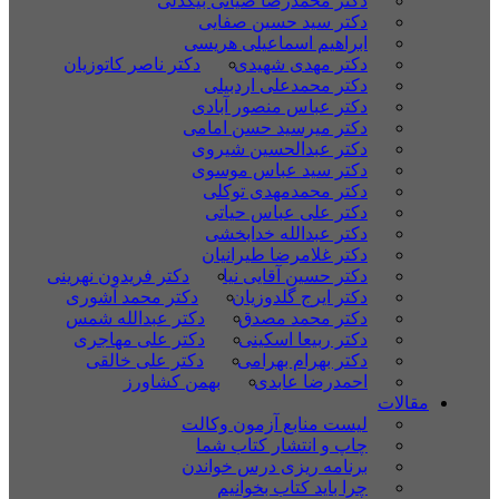
دکتر محمدرضا ضیائی بیگدلی
دکتر سید حسین صفایی
ابراهیم اسماعیلی هریسی
دکتر مهدی شهیدی
دکتر ناصر کاتوزیان
دکتر محمدعلی اردبیلی
دکتر عباس منصور آبادی
دکتر میرسید حسن امامی
دکتر عبدالحسین شیروی
دکتر سید عباس موسوی
دکتر محمدمهدی توکلی
دکتر علی عباس حیاتی
دکتر عبدالله خدابخشی
دکتر غلامرضا طیرانیان
دکتر حسین آقایی نیا
دکتر فریدون نهرینی
دکتر ایرج گلدوزیان
دکتر محمد آشوری
دکتر محمد مصدق
دکتر عبدالله شمس
دکتر ربیعا اسکینی
دکتر علی مهاجری
دکتر بهرام بهرامی
دکتر علی خالقی
احمدرضا عابدی
بهمن کشاورز
مقالات
لیست منابع آزمون وکالت
چاپ و انتشار کتاب شما
برنامه ریزی درس خواندن
چرا باید کتاب بخوانیم