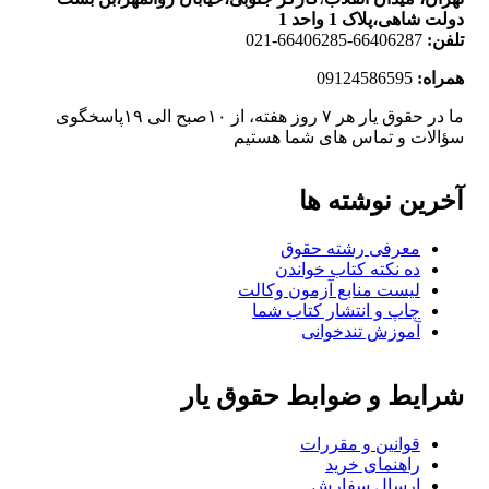
دولت شاهی،پلاک 1 واحد 1
تلفن:
66406287-66406285-021
همراه:
09124586595
ما در حقوق یار هر ۷ روز هفته، از ۱۰صبح الی ۱۹پاسخگوی
سؤالات و تماس های شما هستیم
آخرین نوشته ها
معرفی رشته حقوق
ده نکته کتاب خواندن
لیست منابع آزمون وکالت
چاپ و انتشار کتاب شما
آموزش تندخوانی
شرایط و ضوابط حقوق یار
قوانین و مقررات
راهنمای خرید
ارسال سفارش