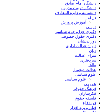
دانشگاه امام صادق
دانشگاه تربیت مدرس
دانشنامه و دایره المعارف
دراک
آموزش پرورش
درسی
دکتری جزا و جرم شناسی
دکتری حقوق خصوصی
دوراندیشان
دیوان عدالت اداری
زبان
سرای عدالت
سردفتری
طاها
عدالت دیجیتال
علوم سیاسی
علوم سیاسی
عمومی
فرهنگ حقوقی
فکرسازان
فلسفه حقوق
فن دفاع
فیلم و نرم افزار