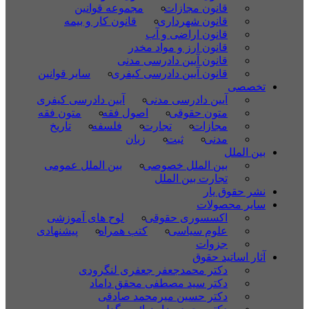
قانون مجازات
مجموعه قوانین
قانون شهرداری
قانون کار و بیمه
قانون اراضی و آب
قانون ارز و مواد مخدر
قانون آیین دادرسی مدنی
قانون آیین دادرسی کیفری
سایر قوانین
تخصصی
آیین دادرسی مدنی
آیین دادرسی کیفری
متون حقوقی
اصول فقه
متون فقه
مجازات
تجارت
فلسفه
تاریخ
مدنی
ثبت
زبان
بین الملل
بین الملل خصوصی
بین الملل عمومی
تجارت بین الملل
نشر حقوق یار
سایر محصولات
اکسسوری حقوقی
لوح های آموزشی
علوم سیاسی
کتب همراه
پیشنهادی
جزوات
آثار اساتید حقوق
دکتر محمدجعفر جعفری لنگرودی
دکتر سید مصطفی محقق داماد
دکتر حسین میرمحمد صادقی