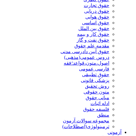
حقوق تجارت
حقوق دریایی
حقوق هوایی
حقوق اساسی
حقوق بین الملل
حقوق کار و بیمه
حقوق نفت و گاز
مقدمه علم حقوق
حقوق آیین دادرسی مدنی
دروس عمومی(مذهبی)
اصول،متون،قواعد؛فقه
فارسی عمومی
حقوق تطبیقی
پزشکی قانونی
روش تحقیق
متون حقوقی
مبانی حقوق
ادله اثبات
فلسفه حقوق
منطق
مجموعه سوالات آزمون
ترمینولوژی(اصطلاحات)
آزمونی