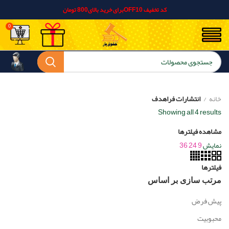
کد تخفیف OFF10برای خرید بالای800 تومان
0
خانه
انتشارات فراهدف
Showing all 4 results
مشاهده فیلترها
نمایش
9
24
36
فیلترها
مرتب سازی بر اساس
پیش فرض
محبوبیت