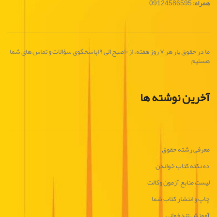
همراه:
09124586595
ما در حقوق یار هر ۷ روز هفته، از ۱۰صبح الی ۱۹پاسخگوی سؤالات و تماس های شما
هستیم
آخرین نوشته ها
معرفی رشته حقوق
ده نکته کتاب خواندن
لیست منابع آزمون وکالت
چاپ و انتشار کتاب شما
آموزش تندخوانی