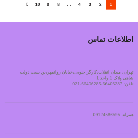
10
9
8
…
4
3
2
1
اطلاعات تماس
تهران، ميدان انقلاب
،
کارگر جنوبی،خیابان روانمهر،بن بست دولت
شاهی،پلاک 1 واحد 1
تلفن:
66406287-66406285-021
همراه:
09124586595