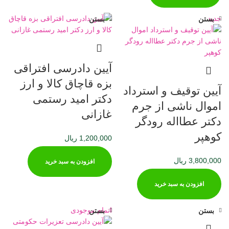
جدید
بستن
بستن
آیین دادرسی افتراقی
بزه قاچاق کالا و ارز
آیین توقیف و استرداد
دکتر امید رستمی
اموال ناشی از جرم
غازانی
دکتر عطااله رودگر
کوهپر
1,200,000
ریال
3,800,000
ریال
افزودن به سبد خرید
افزودن به سبد خرید
اتمام موجودی
بستن
بستن