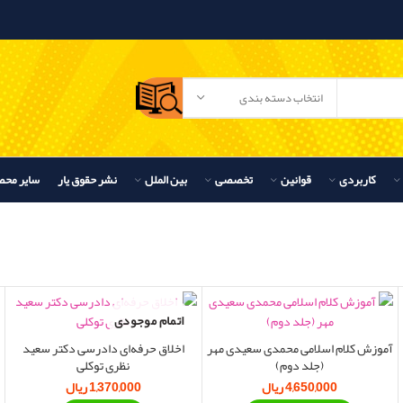
انتخاب دسته بندی
کاربردی
قوانین
تخصصی
بین الملل
نشر حقوق یار
سایر محص
اتمام موجودی
آموزش کلام اسلامی محمدی سعیدی مهر
اخلاق حرفه‌ای دادرسی دکتر سعید
(جلد دوم)
نظری توکلی
4,650,000
ریال
1,370,000
ریال