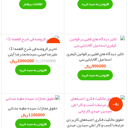
افزودن به سبد خرید
اطلاعات بیشتر
-7%
تحریر الروضه فی شرح اللعمه (1)
تاثیر دیدگاه های فقهی بر قوانین کیفری
علیرضا امینی،سیدمحمدرضا آیتی
اسماعیل آقابابایی بنی
2,000,000
ریال
قیمت اصلی:
قیمت
2,150,000
ریال
900,000
ریال
2,150,000 ریال بود.
2,000,000
افزودن به سبد خرید
افزودن به سبد خرید
-4%
حقوق مجازات سیده عطیه عدنانی
1,100,000
ریال
حقوق مالکیت فکری (جنبه‌های کاربردی
افزودن به سبد خرید
مرتبط با کسب و کار)علی سیدین، مهدی