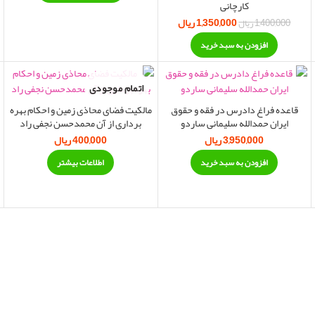
کارچانی
1,350,000
ریال
قیمت اصلی:
قیمت فعلی:
1,400,000
ریال
1,400,000 ریال بود.
1,350,000 ریال.
افزودن به سبد خرید
اتمام موجودی
قاعده فراغ دادرس در فقه و حقوق
مالکیت فضای محاذی زمین و احکام بهره
ایران حمدالله سلیمانی ساردو
برداری از آن محمدحسن نجفی راد
3,950,000
ریال
400,000
ریال
افزودن به سبد خرید
اطلاعات بیشتر
مت فعلی:
4, ریال.