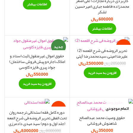
کاربردی درباره مجازات) علی اصغر
اطلاعات بیشتر
محمدزاده؛فاطمه جباری؛امیرحسین
لشکر
600,000
ریال
اطلاعات بیشتر
-12%
جدید
تحریر الروضه فی شرح اللعمه (2)
حقوق اموال غیرمنقول(ثبت اسناد و
علیرضا امینی،سیدمحمدرضا آیتی
املاک،اجاره و پیش فروش ساختمان)
 فعلی:
2,500,000
ریال
قیمت اصلی:
قیمت فعلی:
2,850,000
ریال
جواد پبری،فایزه کاوسی
 ریال.
2,850,000 ریال بود.
2,500,000 ریال.
افزودن به سبد خرید
550,000
ریال
افزودن به سبد خرید
اتمام موجودی
-11%
دوره کامل فقه استدلالی ترجمه روان
حقوق وصیت محمد عبدالصالح
تحت الفظی تحریر الروضه فی شرح المعه
شاهنوش فروشانی
(جلد اول و دوم) سید مهدی دادمرزی
جدید
350,000
ریال
8,000,000
ریال
قیمت اصلی:
قیمت ف
9,000,000
ریال