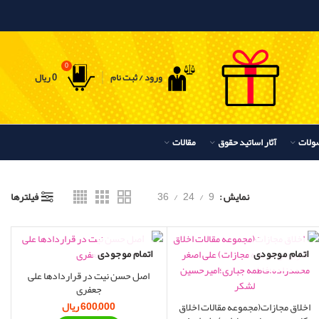
0
ورود / ثبت نام
0
ریال
ولات
آثار اساتید حقوق
مقالات
نمایش
9
24
36
فیلترها
اتمام موجودی
اتمام موجودی
اصل حسن نیت در قراردادها علی
جعفری
600,000
ریال
اخلاق مجازات(مجموعه مقالات اخلاق