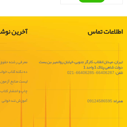
اطلاعات تماس
آخرین نوشت
تهران، ميدان انقلاب
،
کارگر جنوبی،خیابان روانمهر،بن بست
معرفی رشته حقوق
دولت شاهی،پلاک 1 واحد 1
ده نکته کتاب خوان
تلفن:
66406287-66406285-021
لیست منابع آزمون 
چاپ و انتشار کتاب
آموزش تندخوانی
همراه:
09124586595