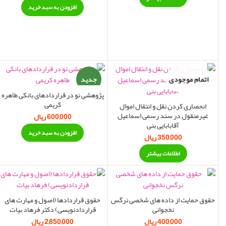
افزودن به سبد خرید
اتمام موجودی
جدید
پژوهشی نو در قراردادهای بانکی طاهره
کریمی
انحصاری کردن نقل و انتقال اموال
غیرمنقول در سند رسمی اسماعیل
600,000
ریال
آقابابایی بنی
افزودن به سبد خرید
350,000
ریال
اطلاعات بیشتر
حقوق حمایت از داده های شخصی نرگس
حقوق قراردادها (اصول و مهارت های
نخجوانی
قراردادنویسی) دکتر فرهاد بیات
400,000
ریال
2,850,000
ریال