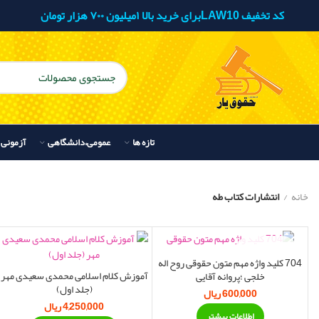
کد تخفیف LAW10برای خرید بالا ۱میلیون ۷۰۰ هزار تومان
تازه ها
عمومی،دانشگاهی
آزمونی
خانه
انتشارات کتاب طه
اتمام موجودی
704 کلید واژه مهم متون حقوقی روح اله
آموزش کلام اسلامی محمدی سعیدی مهر
خلجی ؛پروانه آقایی
(جلد اول)
600,000
ریال
4,250,000
ریال
اطلاعات بیشتر