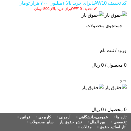
کد تخفیف LAW10برای خرید بالا ۱میلیون ۷۰۰ هزار تومان
کد تخفیف OFF10برای خرید بالای800 تومان
ورود / ثبت نام
0
محصول
/
0
ریال
منو
0
محصول
/
0
ریال
تازه ها
عمومی،دانشگاهی
آزمونی
کاربردی
قوانین
تخصصی
بین الملل
نشر حقوق یار
سایر محصولات
آثار اساتید حقوق
مقالات