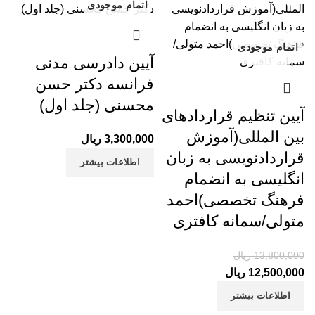
-9%
اتمام موجودی
اتمام موجودی
آیین دادرسی مدنی
فرانسه دکتر حسن
محسنی (جلد اول)
آیین تنظیم قراردادهای
بین المللی(آموزش
3,300,000
ریال
قراردادنویسی به زبان
اطلاعات بیشتر
انگلیسی به انضمام
فرهنگ تخصصی)احمد
متولی/سمانه کافتری
13,800,000
ریال
12,500,000
ریال
قیمت فعلی:
قیمت اصلی: 13,800,000 ریال
بود.
12,500,000 ریال.
اطلاعات بیشتر