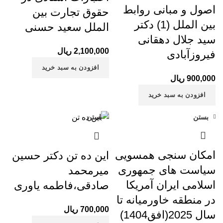
اصول و مبانی روابط
حقوق تجارت بین
بین الملل (1) دکتر
الملل سعید حسنی
سید جلال دهقانی
2,100,000
ریال
فیروزآبادی
افزودن به سبد خرید
900,000
ریال
افزودن به سبد خرید
بستن
بستن
امکان سنجی همسویی
این ده تن دکتر حسین
سیاست های جمهوری
میرمحمد
اسلامی ایران آمریکا
صادقی،فاطمه یاوری
در منطقه خاورمیانه تا
700,000
ریال
سال 2025(افق1404)