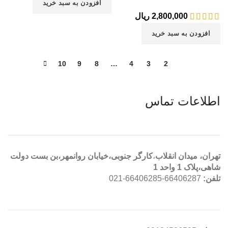
افزودن به سبد خرید
2,800,000
ریال
افزودن به سبد خرید
10
9
8
…
4
3
2
1
اطلاعات تماس
تهران، ميدان انقلاب
،
کارگر جنوبی،خیابان روانمهر،بن بست دولت
شاهی،پلاک 1 واحد 1
تلفن:
66406287-66406285-021