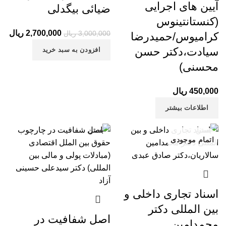
آیین های اجرایی
ضیائی بیگدلی
(کنستانتینوس
2,700,000
قیمت اصلی:
ریال
قیم
3,000,000
ریال
کرامیوس/حمیدرضا
3,000,000 ریال
,000
سیادت،دکتر حسن
افزودن به سبد خرید
بود.
محسنی)
450,000
ریال
اطلاعات بیشتر
بستن
بستن
اتمام موجودی
اسناد تجاری داخلی و
بین المللی دکتر
اصل شفافیت در
محمدامین