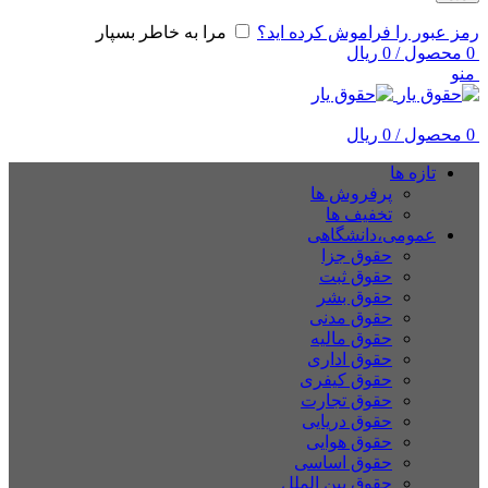
رمز عبور را فراموش کرده اید؟
مرا به خاطر بسپار
0
محصول
/
0
ریال
منو
0
محصول
/
0
ریال
تازه ها
پرفروش ها
تخفیف ها
عمومی،دانشگاهی
حقوق جزا
حقوق ثبت
حقوق بشر
حقوق مدنی
حقوق مالیه
حقوق اداری
حقوق کیفری
حقوق تجارت
حقوق دریایی
حقوق هوایی
حقوق اساسی
حقوق بین الملل