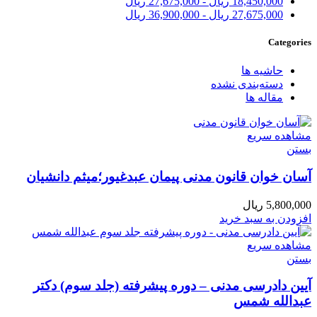
18,450,000
ریال
-
27,675,000
ریال
27,675,000
ریال
-
36,900,000
ریال
Categories
حاشیه ها
دسته‌بندی نشده
مقاله ها
مشاهده سریع
بستن
آسان خوان قانون مدنی پیمان عبدغیور؛میثم دانشیان
5,800,000
ریال
افزودن به سبد خرید
مشاهده سریع
بستن
آیین دادرسی مدنی – دوره پیشرفته (جلد سوم) دکتر
عبدالله شمس