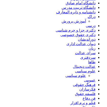
دانشگاه امام صادق
دانشگاه تربیت مدرس
دانشنامه و دایره المعارف
دراک
آموزش پرورش
درسی
دکتری جزا و جرم شناسی
دکتری حقوق خصوصی
دوراندیشان
دیوان عدالت اداری
زبان
سرای عدالت
سردفتری
طاها
عدالت دیجیتال
علوم سیاسی
علوم سیاسی
عمومی
فرهنگ حقوقی
فکرسازان
فلسفه حقوق
فن دفاع
فیلم و نرم افزار