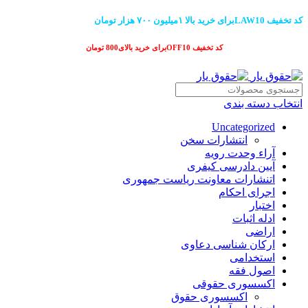
کد تخفیف LAW10برای خرید بالا ۱میلیون ۷۰۰ هزار تومان
کد تخفیف OFF10برای خرید بالای800 تومان
انتخاب دسته بندی
Uncategorized
انتشارات سخن
آراء وحدت رویه
آیین دادرسی کیفری
اتنشارات معاونت ریاست جمهوری
اجرای احکام
اختبار
ادله اثبات
اراضی
ارکان شناسی دعاوی
استخدامی
اصول فقه
اکسسوری حقوقی
اکسسوری حقوق