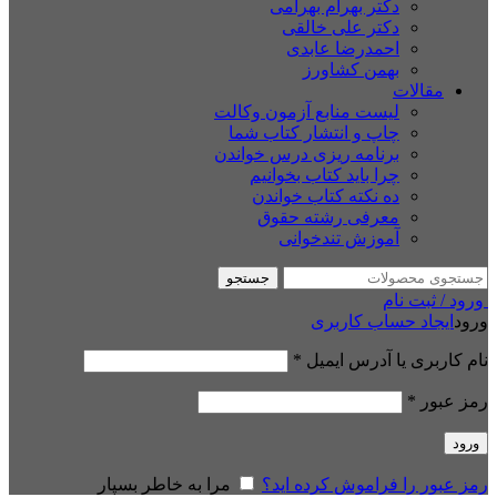
دکتر بهرام بهرامی
دکتر علی خالقی
احمدرضا عابدی
بهمن کشاورز
مقالات
لیست منابع آزمون وکالت
چاپ و انتشار کتاب شما
برنامه ریزی درس خواندن
چرا باید کتاب بخوانیم
ده نکته کتاب خواندن
معرفی رشته حقوق
آموزش تندخوانی
جستجو
ورود / ثبت نام
ورود
ایجاد حساب کاربری
نام کاربری یا آدرس ایمیل
*
رمز عبور
*
ورود
رمز عبور را فراموش کرده اید؟
مرا به خاطر بسپار