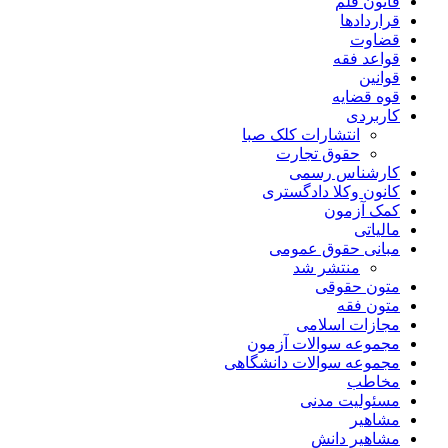
قانون قلم
قراردادها
قضاوت
قواعد فقه
قوانین
قوه قضایه
کاربردی
انتشارات کلک صبا
حقوق تجارت
کارشناس رسمی
کانون وکلا دادگستری
کمک آزمون
مالیاتی
مبانی حقوق عمومی
منتشر شد
متون حقوقی
متون فقه
مجازات اسلامی
مجموعه سوالات آزمون
مجموعه سوالات دانشگاهی
مخاطب
مسئولیت مدنی
مشاهیر
مشاهیر دانش