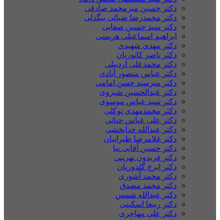
دکتر حسین میرمحمد صادقی
دکتر محمدرضا ضیائی بیگدلی
دکتر سید حسین صفایی
ابراهیم اسماعیلی هریسی
دکتر مهدی شهیدی
دکتر ناصر کاتوزیان
دکتر محمدعلی اردبیلی
دکتر عباس منصور آبادی
دکتر میرسید حسن امامی
دکتر عبدالحسین شیروی
دکتر سید عباس موسوی
دکتر محمدمهدی توکلی
دکتر علی عباس حیاتی
دکتر عبدالله خدابخشی
دکتر غلامرضا طیرانیان
دکتر حسین آقایی نیا
دکتر فریدون نهرینی
دکتر ایرج گلدوزیان
دکتر محمد آشوری
دکتر محمد مصدق
دکتر عبدالله شمس
دکتر ربیعا اسکینی
دکتر علی مهاجری