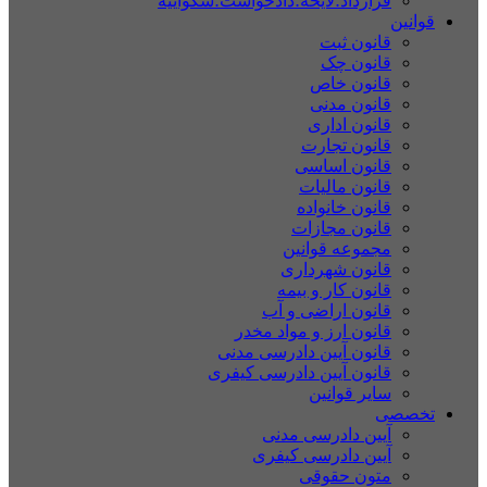
قرارداد؛لایحه؛دادخواست؛شکواییه
قوانین
قانون ثبت
قانون چک
قانون خاص
قانون مدنی
قانون اداری
قانون تجارت
قانون اساسی
قانون مالیات
قانون خانواده
قانون مجازات
مجموعه قوانین
قانون شهرداری
قانون کار و بیمه
قانون اراضی و آب
قانون ارز و مواد مخدر
قانون آیین دادرسی مدنی
قانون آیین دادرسی کیفری
سایر قوانین
تخصصی
آیین دادرسی مدنی
آیین دادرسی کیفری
متون حقوقی