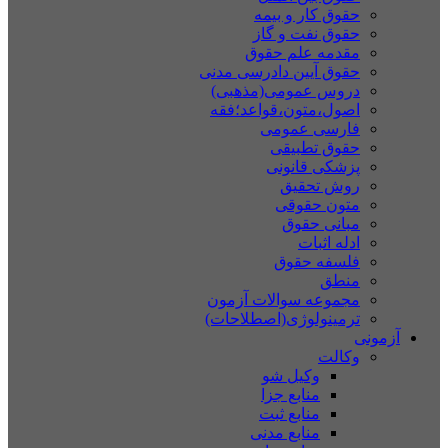
حقوق کار و بیمه
حقوق نفت و گاز
مقدمه علم حقوق
حقوق آیین دادرسی مدنی
دروس عمومی(مذهبی)
اصول،متون،قواعد؛فقه
فارسی عمومی
حقوق تطبیقی
پزشکی قانونی
روش تحقیق
متون حقوقی
مبانی حقوق
ادله اثبات
فلسفه حقوق
منطق
مجموعه سوالات آزمون
ترمینولوژی(اصطلاحات)
آزمونی
وکالت
وکیل شو
منابع جزا
منابع ثبت
منابع مدنی