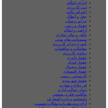
اجرای احکام
ثبت کاربردی
اعتراض ثالث
جعل و ابطال
جرایم پزشکی
حقوق ورزشی
اراضی و املاک
بانکی و مالی؛تجاری
مسوولیت های مدنی
کیفری؛جزای کاربردی
معاملات و مناقصات
دعاوی کاربردی
حقوق داوری
حقوق کودک
حقوق دیجیتال
حقوق اقتصادی
کارشناس رسمی
حقوق شهروندی
فن دفاع و مهارت
دیوان عدالت اداری
مالکیت فکری،صنعتی
دانشنامه و دایره المعارف
آراء،رویه،نظریات؛مقالات؛نشست