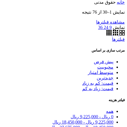
خانه
حقوق مدنی
نمایش 1–30 از 76 نتیجه
مشاهده فیلترها
نمایش
9
24
36
فیلترها
مرتب سازی بر اساس
پیش فرض
محبوبیت
متوسط امتیاز
جدیدترین
قیمت: کم به زیاد
قیمت: زیاد به کم
فیلتر هزینه
همه
0
ریال
-
9,225,000
ریال
9,225,000
ریال
-
18,450,000
ریال