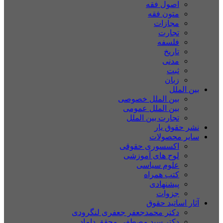
اصول فقه
متون فقه
مجازات
تجارت
فلسفه
تاریخ
مدنی
ثبت
زبان
بین الملل
بین الملل خصوصی
بین الملل عمومی
تجارت بین الملل
نشر حقوق یار
سایر محصولات
اکسسوری حقوقی
لوح های آموزشی
علوم سیاسی
کتب همراه
پیشنهادی
جزوات
آثار اساتید حقوق
دکتر محمدجعفر جعفری لنگرودی
دکتر سید مصطفی محقق داماد