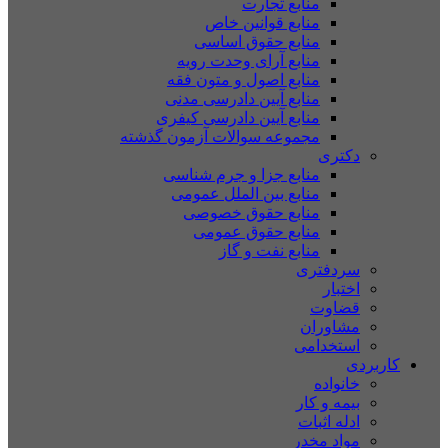
منابع تجارت
منابع قوانین خاص
منابع حقوق اساسی
منابع آرای وحدت رویه
منابع اصول و متون فقه
منابع آیین دادرسی مدنی
منابع آیین دادرسی کیفری
مجموعه سوالات آزمون گذشته
دکتری
منابع جزا و جرم شناسی
منابع بین الملل عمومی
منابع حقوق خصوصی
منابع حقوق عمومی
منابع نفت و گاز
سردفتری
اختبار
قضاوت
مشاوران
استخدامی
کاربردی
خانواده
بیمه و کار
ادله اثبات
مواد مخدر