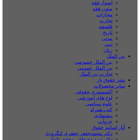
اصول فقه
متون فقه
مجازات
تجارت
فلسفه
تاریخ
مدنی
ثبت
زبان
بین الملل
بین الملل خصوصی
بین الملل عمومی
تجارت بین الملل
نشر حقوق یار
سایر محصولات
اکسسوری حقوقی
لوح های آموزشی
علوم سیاسی
کتب همراه
پیشنهادی
جزوات
آثار اساتید حقوق
دکتر محمدجعفر جعفری لنگرودی
دکتر سید مصطفی محقق داماد