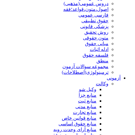
دروس عمومی(مذهبی)
اصول،متون،قواعد؛فقه
فارسی عمومی
حقوق تطبیقی
پزشکی قانونی
روش تحقیق
متون حقوقی
مبانی حقوق
ادله اثبات
فلسفه حقوق
منطق
مجموعه سوالات آزمون
ترمینولوژی(اصطلاحات)
آزمونی
وکالت
وکیل شو
منابع جزا
منابع ثبت
منابع مدنی
منابع تجارت
منابع قوانین خاص
منابع حقوق اساسی
منابع آرای وحدت رویه