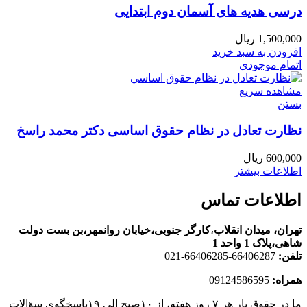
درسی هدیه های آسمان دوم ابتدایی
1,500,000
ریال
افزودن به سبد خرید
اتمام موجودی
مشاهده سریع
بستن
نظارت تعادل در نظام حقوق اساسی دكتر محمد راسخ
600,000
ریال
اطلاعات بیشتر
اطلاعات تماس
تهران، ميدان انقلاب
،
کارگر جنوبی،خیابان روانمهر،بن بست دولت
شاهی،پلاک 1 واحد 1
تلفن:
66406287-66406285-021
همراه:
09124586595
ما در حقوق یار هر ۷ روز هفته، از ۱۰صبح الی ۱۹پاسخگوی سؤالات