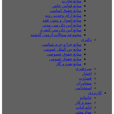
منابع تجارت
منابع قوانین خاص
منابع حقوق اساسی
منابع آرای وحدت رویه
منابع اصول و متون فقه
منابع آیین دادرسی مدنی
منابع آیین دادرسی کیفری
مجموعه سوالات آزمون گذشته
دکتری
منابع جزا و جرم شناسی
منابع بین الملل عمومی
منابع حقوق خصوصی
منابع حقوق عمومی
منابع نفت و گاز
سردفتری
اختبار
قضاوت
مشاوران
استخدامی
کاربردی
خانواده
بیمه و کار
ادله اثبات
مواد مخدر