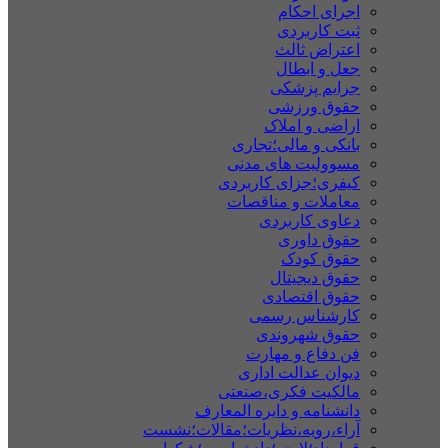
اجرای احکام
ثبت کاربردی
اعتراض ثالث
جعل و ابطال
جرایم پزشکی
حقوق ورزشی
اراضی و املاک
بانکی و مالی؛تجاری
مسوولیت های مدنی
کیفری؛جزای کاربردی
معاملات و مناقصات
دعاوی کاربردی
حقوق داوری
حقوق کودک
حقوق دیجیتال
حقوق اقتصادی
کارشناس رسمی
حقوق شهروندی
فن دفاع و مهارت
دیوان عدالت اداری
مالکیت فکری،صنعتی
دانشنامه و دایره المعارف
آراء،رویه،نظریات؛مقالات؛نشست