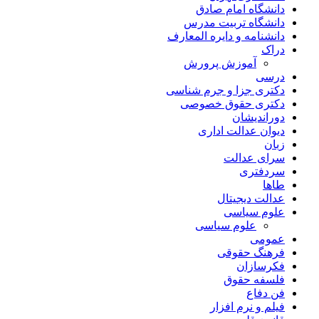
دانشگاه امام صادق
دانشگاه تربیت مدرس
دانشنامه و دایره المعارف
دراک
آموزش پرورش
درسی
دکتری جزا و جرم شناسی
دکتری حقوق خصوصی
دوراندیشان
دیوان عدالت اداری
زبان
سرای عدالت
سردفتری
طاها
عدالت دیجیتال
علوم سیاسی
علوم سیاسی
عمومی
فرهنگ حقوقی
فکرسازان
فلسفه حقوق
فن دفاع
فیلم و نرم افزار