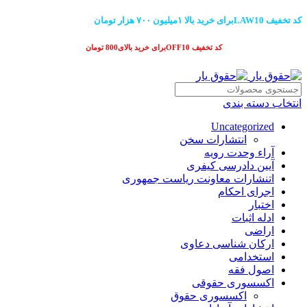
کد تخفیف LAW10برای خرید بالا ۱میلیون ۷۰۰ هزار تومان
کد تخفیف OFF10برای خرید بالای800 تومان
انتخاب دسته بندی
Uncategorized
انتشارات سخن
آراء وحدت رویه
آیین دادرسی کیفری
اتنشارات معاونت ریاست جمهوری
اجرای احکام
اختبار
ادله اثبات
اراضی
ارکان شناسی دعاوی
استخدامی
اصول فقه
اکسسوری حقوقی
اکسسوری حقوق