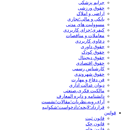
جرایم پزشکی
حقوق ورزشی
اراضی و املاک
بانکی و مالی؛تجاری
مسوولیت های مدنی
کیفری؛جزای کاربردی
معاملات و مناقصات
دعاوی کاربردی
حقوق داوری
حقوق کودک
حقوق دیجیتال
حقوق اقتصادی
کارشناس رسمی
حقوق شهروندی
فن دفاع و مهارت
دیوان عدالت اداری
مالکیت فکری،صنعتی
دانشنامه و دایره المعارف
آراء،رویه،نظریات؛مقالات؛نشست
قرارداد؛لایحه؛دادخواست؛شکواییه
قوانین
قانون ثبت
قانون چک
قانون خاص