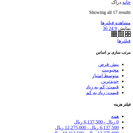
خانه
دراک
Showing all 17 results
مشاهده فیلترها
نمایش
9
24
36
فیلترها
مرتب سازی بر اساس
پیش فرض
محبوبیت
متوسط امتیاز
جدیدترین
قیمت: کم به زیاد
قیمت: زیاد به کم
فیلتر هزینه
همه
0
ریال
-
6,137,500
ریال
6,137,500
ریال
-
12,275,000
ریال