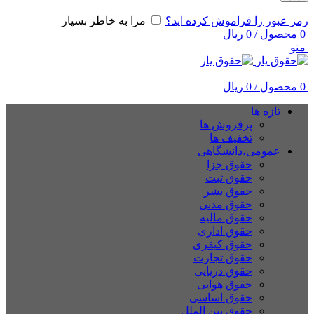
رمز عبور را فراموش کرده اید؟
مرا به خاطر بسپار
0
محصول
/
0
ریال
منو
0
محصول
/
0
ریال
تازه ها
پرفروش ها
تخفیف ها
عمومی،دانشگاهی
حقوق جزا
حقوق ثبت
حقوق بشر
حقوق مدنی
حقوق مالیه
حقوق اداری
حقوق کیفری
حقوق تجارت
حقوق دریایی
حقوق هوایی
حقوق اساسی
حقوق بین الملل