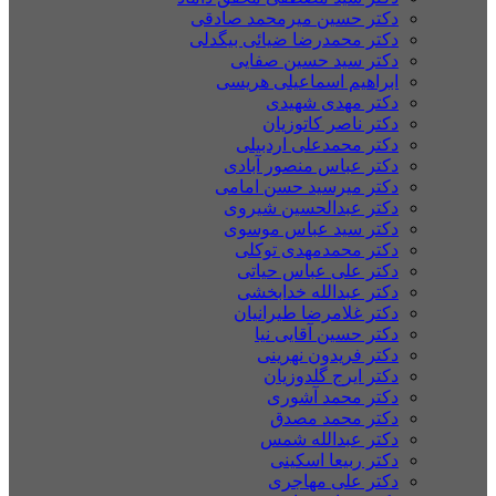
دکتر حسین میرمحمد صادقی
دکتر محمدرضا ضیائی بیگدلی
دکتر سید حسین صفایی
ابراهیم اسماعیلی هریسی
دکتر مهدی شهیدی
دکتر ناصر کاتوزیان
دکتر محمدعلی اردبیلی
دکتر عباس منصور آبادی
دکتر میرسید حسن امامی
دکتر عبدالحسین شیروی
دکتر سید عباس موسوی
دکتر محمدمهدی توکلی
دکتر علی عباس حیاتی
دکتر عبدالله خدابخشی
دکتر غلامرضا طیرانیان
دکتر حسین آقایی نیا
دکتر فریدون نهرینی
دکتر ایرج گلدوزیان
دکتر محمد آشوری
دکتر محمد مصدق
دکتر عبدالله شمس
دکتر ربیعا اسکینی
دکتر علی مهاجری