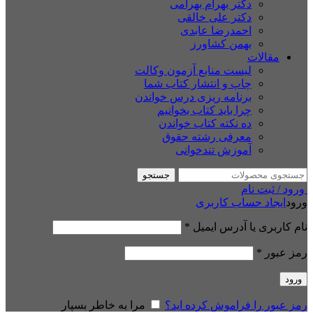
دکتر بهرام بهرامی
دکتر علی خالقی
احمدرضا عابدی
بهمن کشاورز
مقالات
لیست منابع آزمون وکالت
چاپ و انتشار کتاب شما
برنامه ریزی درس خواندن
چرا باید کتاب بخوانیم
ده نکته کتاب خواندن
معرفی رشته حقوق
آموزش تندخوانی
جستجو
ورود / ثبت نام
ورود
ایجاد حساب کاربری
نام کاربری یا آدرس ایمیل
*
رمز عبور
*
ورود
رمز عبور را فراموش کرده اید؟
مرا به خاطر بسپار