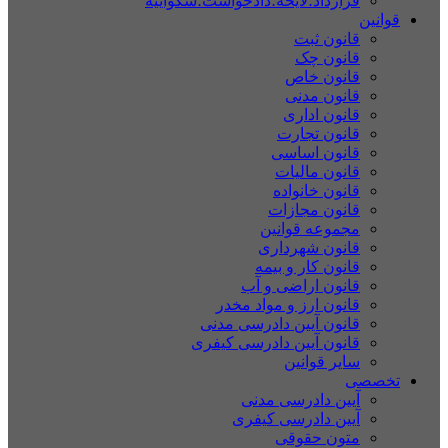
قرارداد؛لایحه؛دادخواست؛شکواییه
قوانین
قانون ثبت
قانون چک
قانون خاص
قانون مدنی
قانون اداری
قانون تجارت
قانون اساسی
قانون مالیات
قانون خانواده
قانون مجازات
مجموعه قوانین
قانون شهرداری
قانون کار و بیمه
قانون اراضی و آب
قانون ارز و مواد مخدر
قانون آیین دادرسی مدنی
قانون آیین دادرسی کیفری
سایر قوانین
تخصصی
آیین دادرسی مدنی
آیین دادرسی کیفری
متون حقوقی