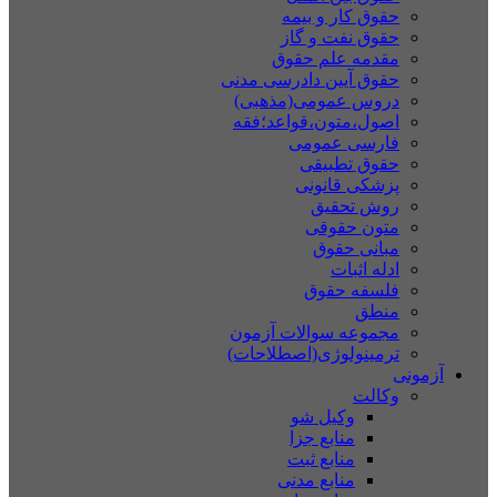
حقوق کار و بیمه
حقوق نفت و گاز
مقدمه علم حقوق
حقوق آیین دادرسی مدنی
دروس عمومی(مذهبی)
اصول،متون،قواعد؛فقه
فارسی عمومی
حقوق تطبیقی
پزشکی قانونی
روش تحقیق
متون حقوقی
مبانی حقوق
ادله اثبات
فلسفه حقوق
منطق
مجموعه سوالات آزمون
ترمینولوژی(اصطلاحات)
آزمونی
وکالت
وکیل شو
منابع جزا
منابع ثبت
منابع مدنی