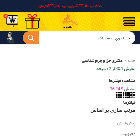
کد تخفیف OFF10برای خرید بالای800 تومان
0
خانه
دکتری جزا و جرم شناسی
نمایش 1–30 از 72 نتیجه
Sorted by popularity
مشاهده فیلترها
نمایش
9
24
36
فیلترها
مرتب سازی بر اساس
پیش فرض
محبوبیت