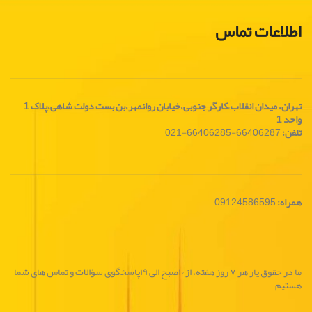
اطلاعات تماس
تهران، ميدان انقلاب
،
کارگر جنوبی،خیابان روانمهر،بن بست دولت شاهی،پلاک 1
واحد 1
تلفن:
66406287-66406285-021
همراه:
09124586595
ما در حقوق یار هر ۷ روز هفته، از ۱۰صبح الی ۱۹پاسخگوی سؤالات و تماس های شما
هستیم