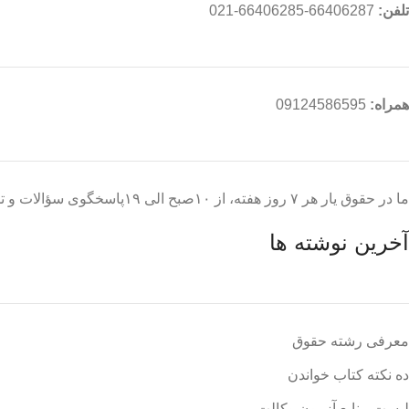
تلفن:
66406287-66406285-021
همراه:
09124586595
ما در حقوق یار هر ۷ روز هفته، از ۱۰صبح الی ۱۹پاسخگوی سؤالات و تماس های شما هستیم
آخرین نوشته ها
معرفی رشته حقوق
ده نکته کتاب خواندن
لیست منابع آزمون وکالت