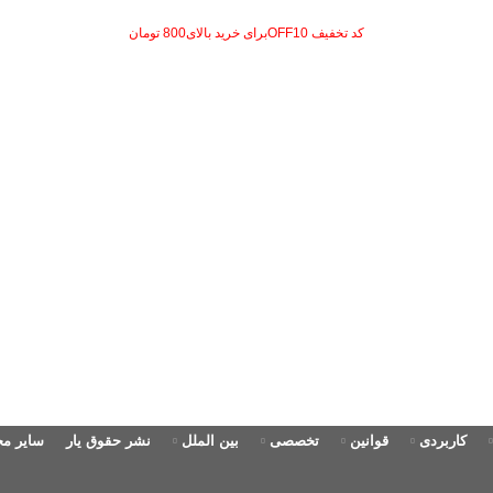
کد تخفیف OFF10برای خرید بالای800 تومان
کاربردی
قوانین
تخصصی
بین الملل
نشر حقوق یار
سایر م