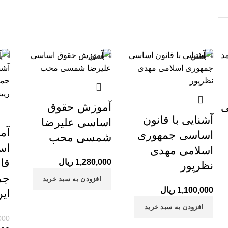
بستن
بستن
ب
1%
ی
آموزش حقوق
آشنایی با قانون
اساسی علیرضا
آم
اساسی جمهوری
شمسی محب
اس
اسلامی مهدی
قا
1,280,000
ریال
نظرپور
جم
افزودن به سبد خرید
1,100,000
ریال
ای
افزودن به سبد خرید
000