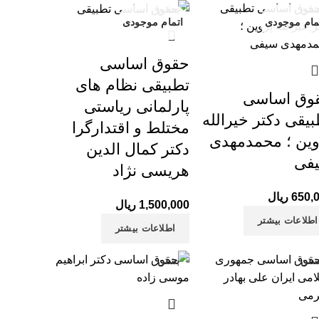
ستن
بستن
مام موجودی
اتمام موجودی
حقوق اساسی
تطبیقی نظام های
وق اساسی
پارلمانی ریاستی
بیقی دکتر خیرالله
مختلط و اقتدارگرا
وین ؛ محمدمهدی
دکتر کمال الدین
فی
هریسی نژاد
650,
ریال
1,500,000
ریال
اطلاعات بیشتر
اطلاعات بیشتر
ستن
بستن