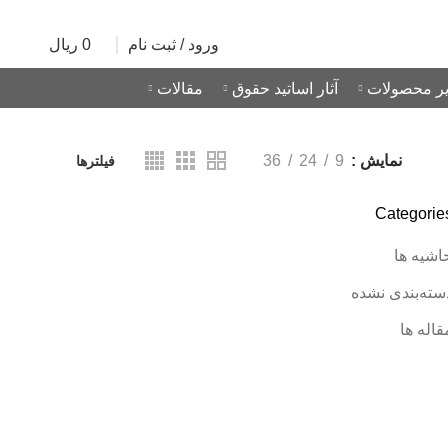
ورود / ثبت نام
0
ریال
0
ر محصولات
آثار اساتید حقوق
مقالات
نمایش
9
24
36
فیلترها
Categorie
اشیه ها
سته‌بندی نشده
قاله ها