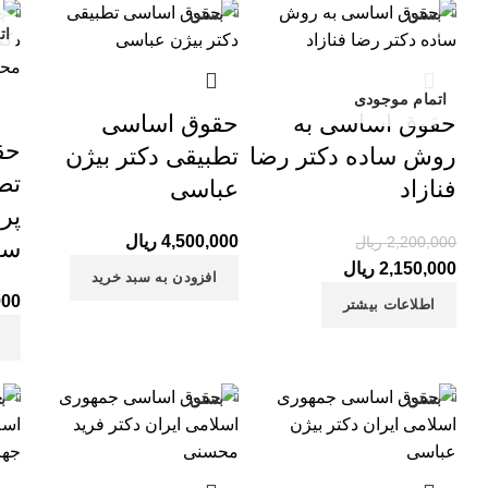
بستن
بستن
ب
-2%
ات
اتمام موجودی
حقوق اساسی به
حقوق اساسی
حق
روش ساده دکتر رضا
تطبیقی دکتر بیژن
تط
فنازاد
عباسی
پر
4,500,000
ریال
2,200,000
ریال
سی
:
7,300,00 ریال
2,150,000
ریال
قیمت فعلی:
قیمت اصلی: 2,200,000 ریال
افزودن به سبد خرید
بود.
2,150,000 ریال.
000
اطلاعات بیشتر
بستن
بستن
ب