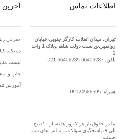
اطلاعات تماس
آخرین ن
تهران، ميدان انقلاب
،
کارگر جنوبی،خیابان
معرفی رش
روانمهر،بن بست دولت شاهی،پلاک 1 واحد
ده نکته کت
1
تلفن:
66406287-66406285-021
لیست مناب
چاپ و انتش
آموزش تند
همراه:
09124586595
ما در حقوق یار هر ۷ روز هفته، از ۱۰صبح
الی ۱۹پاسخگوی سؤالات و تماس های شما
هستیم