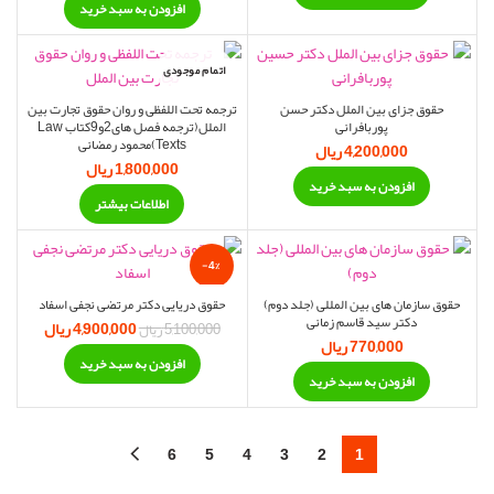
افزودن به سبد خرید
اتمام موجودی
حقوق جزای بین الملل دکتر حسن
ترجمه تحت اللفظی و روان حقوق تجارت بین
پوربافرانی
الملل(ترجمه فصل های2و9کتاب Law
Texts)محمود رمضانی
4,200,000
ریال
1,800,000
ریال
افزودن به سبد خرید
اطلاعات بیشتر
-4%
حقوق سازمان های بین المللی (جلد دوم)
حقوق دریایی دکتر مرتضی نجفی اسفاد
دکتر سید قاسم زمانی
4,900,000
ریال
قیمت اصلی:
قیمت 
5,100,000
ریال
770,000
ریال
5,100,000 ریال
4,900,000 ر
افزودن به سبد خرید
بود.
افزودن به سبد خرید
6
5
4
3
2
1