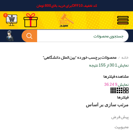
کد تخفیف OFF10برای خرید بالای800 تومان
0
خانه
محصولات برچسب خورده “بین الملل دانشگاهی”
نمایش 1–30 از 155 نتیجه
Sorted by popularity
مشاهده فیلترها
نمایش
9
24
36
فیلترها
مرتب سازی بر اساس
پیش فرض
محبوبیت