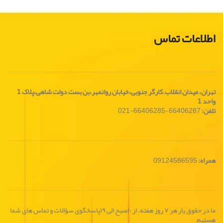
اطلاعات تماس
تهران، ميدان انقلاب
،
کارگر جنوبی،خیابان روانمهر،بن بست دولت شاهی،پلاک 1
واحد 1
تلفن:
66406287-66406285-021
همراه:
09124586595
ما در حقوق یار هر ۷ روز هفته، از ۱۰صبح الی ۱۹پاسخگوی سؤالات و تماس های شما
هستیم