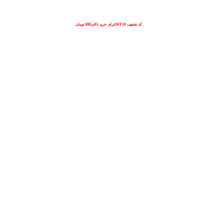
کد تخفیف OFF10برای خرید بالای800 تومان