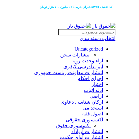
کد تخفیف LAW10برای خرید بالا ۱میلیون ۷۰۰ هزار تومان
انتخاب دسته بندی
Uncategorized
انتشارات سخن
آراء وحدت رویه
آیین دادرسی کیفری
اتنشارات معاونت ریاست جمهوری
اجرای احکام
اختبار
ادله اثبات
اراضی
ارکان شناسی دعاوی
استخدامی
اصول فقه
اکسسوری حقوقی
اکسسوری حقوق
انتشارات آریاداد
انتشارات آوای حکمت