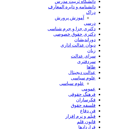
دانشگاه تربیت مدرس
دانشنامه و دایره المعارف
دراک
آموزش پرورش
درسی
دکتری جزا و جرم شناسی
دکتری حقوق خصوصی
دوراندیشان
دیوان عدالت اداری
زبان
سرای عدالت
سردفتری
طاها
عدالت دیجیتال
علوم سیاسی
علوم سیاسی
عمومی
فرهنگ حقوقی
فکرسازان
فلسفه حقوق
فن دفاع
فیلم و نرم افزار
قانون قلم
قراردادها