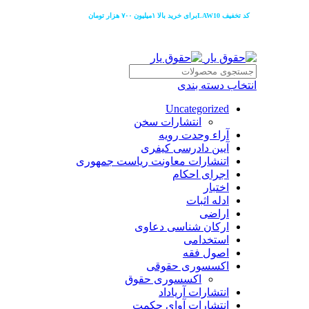
کد تخفیف LAW10برای خرید بالا ۱میلیون ۷۰۰ هزار تومان
انتخاب دسته بندی
Uncategorized
انتشارات سخن
آراء وحدت رویه
آیین دادرسی کیفری
اتنشارات معاونت ریاست جمهوری
اجرای احکام
اختبار
ادله اثبات
اراضی
ارکان شناسی دعاوی
استخدامی
اصول فقه
اکسسوری حقوقی
اکسسوری حقوق
انتشارات آریاداد
انتشارات آوای حکمت