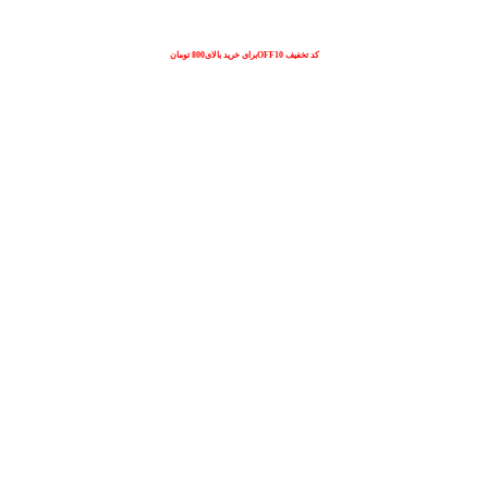
کد تخفیف OFF10برای خرید بالای800 تومان