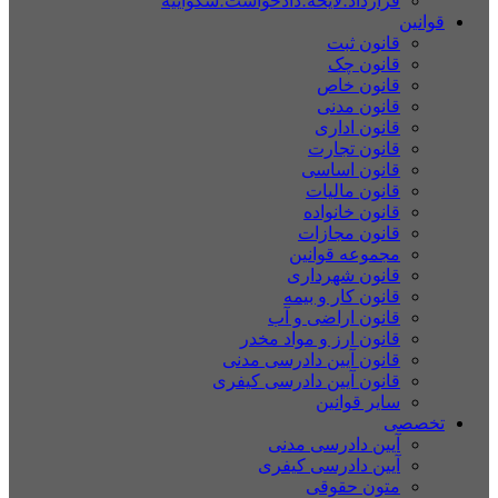
قرارداد؛لایحه؛دادخواست؛شکواییه
قوانین
قانون ثبت
قانون چک
قانون خاص
قانون مدنی
قانون اداری
قانون تجارت
قانون اساسی
قانون مالیات
قانون خانواده
قانون مجازات
مجموعه قوانین
قانون شهرداری
قانون کار و بیمه
قانون اراضی و آب
قانون ارز و مواد مخدر
قانون آیین دادرسی مدنی
قانون آیین دادرسی کیفری
سایر قوانین
تخصصی
آیین دادرسی مدنی
آیین دادرسی کیفری
متون حقوقی