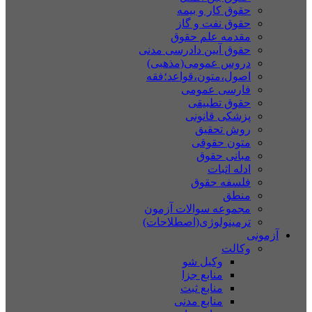
حقوق کار و بیمه
حقوق نفت و گاز
مقدمه علم حقوق
حقوق آیین دادرسی مدنی
دروس عمومی(مذهبی)
اصول،متون،قواعد؛فقه
فارسی عمومی
حقوق تطبیقی
پزشکی قانونی
روش تحقیق
متون حقوقی
مبانی حقوق
ادله اثبات
فلسفه حقوق
منطق
مجموعه سوالات آزمون
ترمینولوژی(اصطلاحات)
آزمونی
وکالت
وکیل شو
منابع جزا
منابع ثبت
منابع مدنی