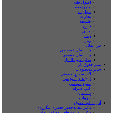
اصول فقه
متون فقه
مجازات
تجارت
فلسفه
تاریخ
مدنی
ثبت
زبان
بین الملل
بین الملل خصوصی
بین الملل عمومی
تجارت بین الملل
نشر حقوق یار
سایر محصولات
اکسسوری حقوقی
لوح های آموزشی
علوم سیاسی
کتب همراه
پیشنهادی
جزوات
آثار اساتید حقوق
دکتر محمدجعفر جعفری لنگرودی
دکتر سید مصطفی محقق داماد