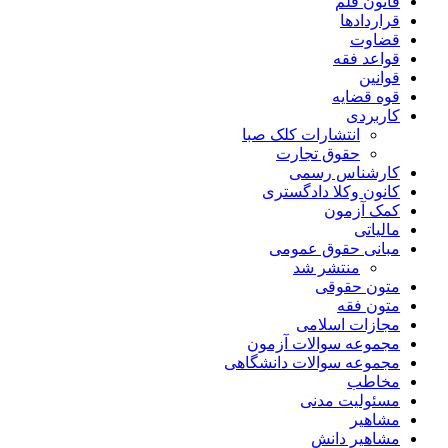
قانون قلم
قراردادها
قضاوت
قواعد فقه
قوانین
قوه قضایه
کاربردی
انتشارات کلک صبا
حقوق تجارت
کارشناس رسمی
کانون وکلا دادگستری
کمک آزمون
مالیاتی
مبانی حقوق عمومی
منتشر شد
متون حقوقی
متون فقه
مجازات اسلامی
مجموعه سوالات آزمون
مجموعه سوالات دانشگاهی
مخاطب
مسئولیت مدنی
مشاهیر
مشاهیر دانش