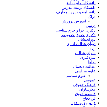
دانشگاه امام صادق
دانشگاه تربیت مدرس
دانشنامه و دایره المعارف
دراک
آموزش پرورش
درسی
دکتری جزا و جرم شناسی
دکتری حقوق خصوصی
دوراندیشان
دیوان عدالت اداری
زبان
سرای عدالت
سردفتری
طاها
عدالت دیجیتال
علوم سیاسی
علوم سیاسی
عمومی
فرهنگ حقوقی
فکرسازان
فلسفه حقوق
فن دفاع
فیلم و نرم افزار