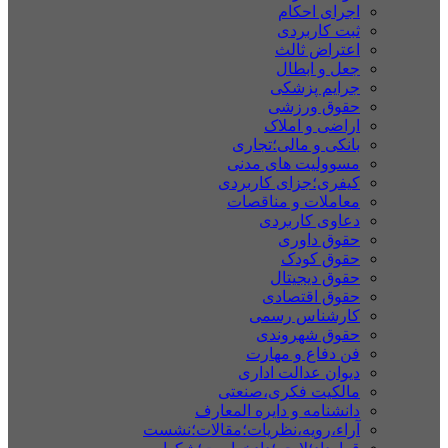
اجرای احکام
ثبت کاربردی
اعتراض ثالث
جعل و ابطال
جرایم پزشکی
حقوق ورزشی
اراضی و املاک
بانکی و مالی؛تجاری
مسوولیت های مدنی
کیفری؛جزای کاربردی
معاملات و مناقصات
دعاوی کاربردی
حقوق داوری
حقوق کودک
حقوق دیجیتال
حقوق اقتصادی
کارشناس رسمی
حقوق شهروندی
فن دفاع و مهارت
دیوان عدالت اداری
مالکیت فکری،صنعتی
دانشنامه و دایره المعارف
آراء،رویه،نظریات؛مقالات؛نشست