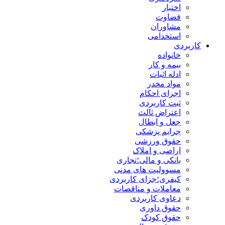
اختبار
قضاوت
مشاوران
استخدامی
کاربردی
خانواده
بیمه و کار
ادله اثبات
مواد مخدر
اجرای احکام
ثبت کاربردی
اعتراض ثالث
جعل و ابطال
جرایم پزشکی
حقوق ورزشی
اراضی و املاک
بانکی و مالی؛تجاری
مسوولیت های مدنی
کیفری؛جزای کاربردی
معاملات و مناقصات
دعاوی کاربردی
حقوق داوری
حقوق کودک