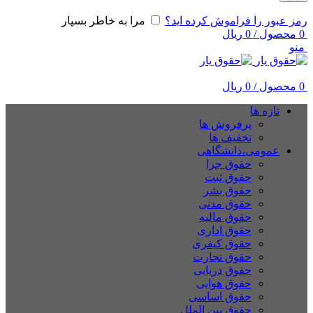
رمز عبور را فراموش کرده اید؟
مرا به خاطر بسپار
0
محصول
/
0
ریال
منو
0
محصول
/
0
ریال
تازه ها
پرفروش ها
تخفیف ها
عمومی،دانشگاهی
حقوق جزا
حقوق ثبت
حقوق بشر
حقوق مدنی
حقوق مالیه
حقوق اداری
حقوق کیفری
حقوق تجارت
حقوق دریایی
حقوق هوایی
حقوق اساسی
حقوق بین الملل