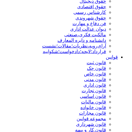
حقوق دیجیتال
حقوق اقتصادی
کارشناس رسمی
حقوق شهروندی
فن دفاع و مهارت
دیوان عدالت اداری
مالکیت فکری،صنعتی
دانشنامه و دایره المعارف
آراء،رویه،نظریات؛مقالات؛نشست
قرارداد؛لایحه؛دادخواست؛شکواییه
قوانین
قانون ثبت
قانون چک
قانون خاص
قانون مدنی
قانون اداری
قانون تجارت
قانون اساسی
قانون مالیات
قانون خانواده
قانون مجازات
مجموعه قوانین
قانون شهرداری
قانون کار و بیمه