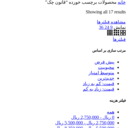
خانه
محصولات برچسب خورده “قانون چک”
Showing all 17 results
مشاهده فیلترها
نمایش
9
24
36
فیلترها
مرتب سازی بر اساس
پیش فرض
محبوبیت
متوسط امتیاز
جدیدترین
قیمت: کم به زیاد
قیمت: زیاد به کم
فیلتر هزینه
همه
0
ریال
-
2,750,000
ریال
2,750,000
ریال
-
5,500,000
ریال