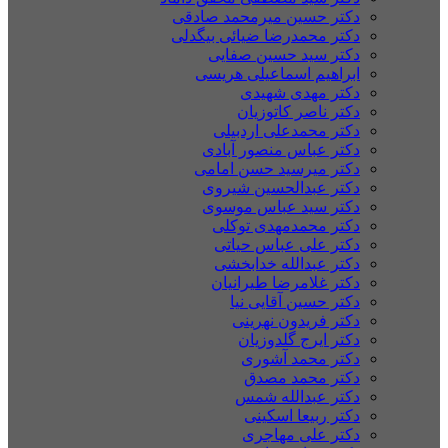
دکتر حسین میرمحمد صادقی
دکتر محمدرضا ضیائی بیگدلی
دکتر سید حسین صفایی
ابراهیم اسماعیلی هریسی
دکتر مهدی شهیدی
دکتر ناصر کاتوزیان
دکتر محمدعلی اردبیلی
دکتر عباس منصور آبادی
دکتر میرسید حسن امامی
دکتر عبدالحسین شیروی
دکتر سید عباس موسوی
دکتر محمدمهدی توکلی
دکتر علی عباس حیاتی
دکتر عبدالله خدابخشی
دکتر غلامرضا طیرانیان
دکتر حسین آقایی نیا
دکتر فریدون نهرینی
دکتر ایرج گلدوزیان
دکتر محمد آشوری
دکتر محمد مصدق
دکتر عبدالله شمس
دکتر ربیعا اسکینی
دکتر علی مهاجری