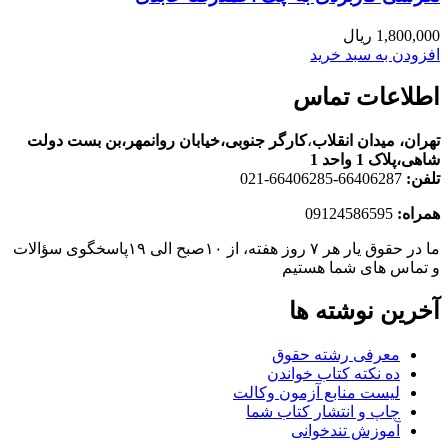
1,800,000
ریال
افزودن به سبد خرید
اطلاعات تماس
تهران، ميدان انقلاب
،
کارگر جنوبی،خیابان روانمهر،بن بست دولت
شاهی،پلاک 1 واحد 1
تلفن:
66406287-66406285-021
همراه:
09124586595
ما در حقوق یار هر ۷ روز هفته، از ۱۰صبح الی ۱۹پاسخگوی سؤالات
و تماس های شما هستیم
آخرین نوشته ها
معرفی رشته حقوق
ده نکته کتاب خواندن
لیست منابع آزمون وکالت
چاپ و انتشار کتاب شما
آموزش تندخوانی