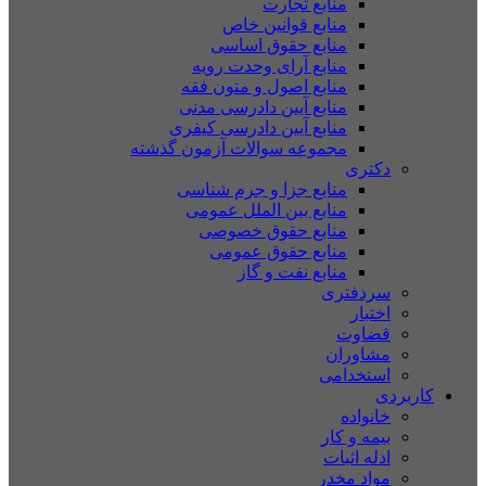
منابع تجارت
منابع قوانین خاص
منابع حقوق اساسی
منابع آرای وحدت رویه
منابع اصول و متون فقه
منابع آیین دادرسی مدنی
منابع آیین دادرسی کیفری
مجموعه سوالات آزمون گذشته
دکتری
منابع جزا و جرم شناسی
منابع بین الملل عمومی
منابع حقوق خصوصی
منابع حقوق عمومی
منابع نفت و گاز
سردفتری
اختبار
قضاوت
مشاوران
استخدامی
کاربردی
خانواده
بیمه و کار
ادله اثبات
مواد مخدر