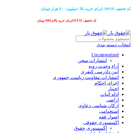
کد تخفیف LAW10برای خرید بالا ۱میلیون ۷۰۰ هزار تومان
کد تخفیف OFF10برای خرید بالای800 تومان
انتخاب دسته بندی
Uncategorized
انتشارات سخن
آراء وحدت رویه
آیین دادرسی کیفری
اتنشارات معاونت ریاست جمهوری
اجرای احکام
اختبار
ادله اثبات
اراضی
ارکان شناسی دعاوی
استخدامی
اصول فقه
اکسسوری حقوقی
اکسسوری حقوق