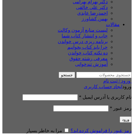
دکتر بهرام بهرامی
دکتر علی خالقی
احمدرضا عابدی
بهمن کشاورز
مقالات
لیست منابع آزمون وکالت
چاپ و انتشار کتاب شما
برنامه ریزی درس خواندن
چرا باید کتاب بخوانیم
ده نکته کتاب خواندن
معرفی رشته حقوق
آموزش تندخوانی
جستجو
ورود / ثبت نام
ورود
ایجاد حساب کاربری
نام کاربری یا آدرس ایمیل
*
رمز عبور
*
ورود
رمز عبور را فراموش کرده اید؟
مرا به خاطر بسپار