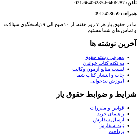
تلفن:
66406287-66406285-021
همراه:
09124586595
ما در حقوق یار هر ۷ روز هفته، از ۱۰صبح الی ۱۹پاسخگوی سؤالات
و تماس های شما هستیم
آخرین نوشته ها
معرفی رشته حقوق
ده نکته کتاب خواندن
لیست منابع آزمون وکالت
چاپ و انتشار کتاب شما
آموزش تندخوانی
شرایط و ضوابط حقوق یار
قوانین و مقررات
راهنمای خرید
ارسال سفارش
ثبت سفارش
پرداخت