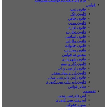
قرارداد؛لایحه؛دادخواست؛شکواییه
قوانین
قانون ثبت
قانون چک
قانون خاص
قانون مدنی
قانون اداری
قانون تجارت
قانون اساسی
قانون مالیات
قانون خانواده
قانون مجازات
مجموعه قوانین
قانون شهرداری
قانون کار و بیمه
قانون اراضی و آب
قانون ارز و مواد مخدر
قانون آیین دادرسی مدنی
قانون آیین دادرسی کیفری
سایر قوانین
تخصصی
آیین دادرسی مدنی
آیین دادرسی کیفری
متون حقوقی