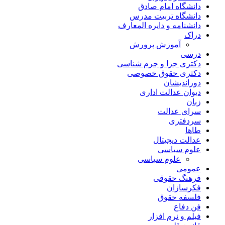
دانشگاه امام صادق
دانشگاه تربیت مدرس
دانشنامه و دایره المعارف
دراک
آموزش پرورش
درسی
دکتری جزا و جرم شناسی
دکتری حقوق خصوصی
دوراندیشان
دیوان عدالت اداری
زبان
سرای عدالت
سردفتری
طاها
عدالت دیجیتال
علوم سیاسی
علوم سیاسی
عمومی
فرهنگ حقوقی
فکرسازان
فلسفه حقوق
فن دفاع
فیلم و نرم افزار