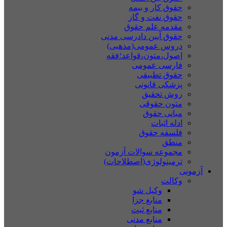
حقوق کار و بیمه
حقوق نفت و گاز
مقدمه علم حقوق
حقوق آیین دادرسی مدنی
دروس عمومی(مذهبی)
اصول،متون،قواعد؛فقه
فارسی عمومی
حقوق تطبیقی
پزشکی قانونی
روش تحقیق
متون حقوقی
مبانی حقوق
ادله اثبات
فلسفه حقوق
منطق
مجموعه سوالات آزمون
ترمینولوژی(اصطلاحات)
آزمونی
وکالت
وکیل شو
منابع جزا
منابع ثبت
منابع مدنی