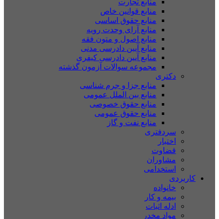
منابع تجارت
منابع قوانین خاص
منابع حقوق اساسی
منابع آرای وحدت رویه
منابع اصول و متون فقه
منابع آیین دادرسی مدنی
منابع آیین دادرسی کیفری
مجموعه سوالات آزمون گذشته
دکتری
منابع جزا و جرم شناسی
منابع بین الملل عمومی
منابع حقوق خصوصی
منابع حقوق عمومی
منابع نفت و گاز
سردفتری
اختبار
قضاوت
مشاوران
استخدامی
کاربردی
خانواده
بیمه و کار
ادله اثبات
مواد مخدر