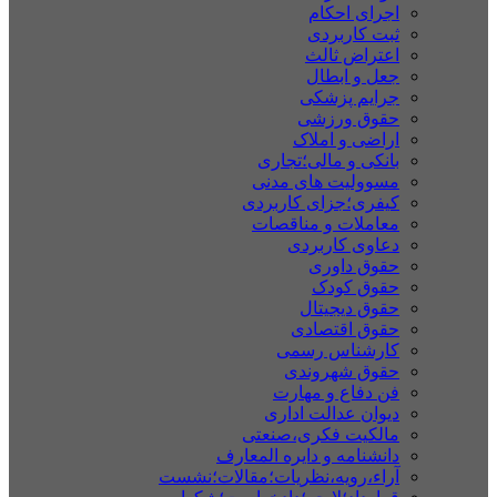
اجرای احکام
ثبت کاربردی
اعتراض ثالث
جعل و ابطال
جرایم پزشکی
حقوق ورزشی
اراضی و املاک
بانکی و مالی؛تجاری
مسوولیت های مدنی
کیفری؛جزای کاربردی
معاملات و مناقصات
دعاوی کاربردی
حقوق داوری
حقوق کودک
حقوق دیجیتال
حقوق اقتصادی
کارشناس رسمی
حقوق شهروندی
فن دفاع و مهارت
دیوان عدالت اداری
مالکیت فکری،صنعتی
دانشنامه و دایره المعارف
آراء،رویه،نظریات؛مقالات؛نشست