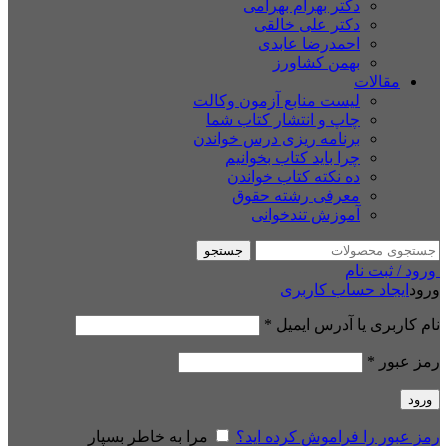
دکتر بهرام بهرامی
دکتر علی خالقی
احمدرضا عابدی
بهمن کشاورز
مقالات
لیست منابع آزمون وکالت
چاپ و انتشار کتاب شما
برنامه ریزی درس خواندن
چرا باید کتاب بخوانیم
ده نکته کتاب خواندن
معرفی رشته حقوق
آموزش تندخوانی
جستجو
ورود / ثبت نام
ورود
ایجاد حساب کاربری
نام کاربری یا آدرس ایمیل
*
رمز عبور
*
ورود
رمز عبور را فراموش کرده اید؟
مرا به خاطر بسپار