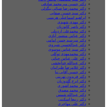
دکتر حسین میرمحمد صادقی
دکتر محمدرضا ضیائی بیگدلی
دکتر سید حسین صفایی
ابراهیم اسماعیلی هریسی
دکتر مهدی شهیدی
دکتر ناصر کاتوزیان
دکتر محمدعلی اردبیلی
دکتر عباس منصور آبادی
دکتر میرسید حسن امامی
دکتر عبدالحسین شیروی
دکتر سید عباس موسوی
دکتر محمدمهدی توکلی
دکتر علی عباس حیاتی
دکتر عبدالله خدابخشی
دکتر غلامرضا طیرانیان
دکتر حسین آقایی نیا
دکتر فریدون نهرینی
دکتر ایرج گلدوزیان
دکتر محمد آشوری
دکتر محمد مصدق
دکتر عبدالله شمس
دکتر ربیعا اسکینی
دکتر علی مهاجری