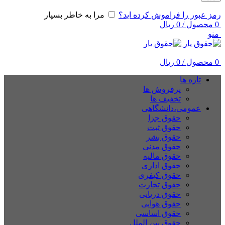
رمز عبور را فراموش کرده اید؟
مرا به خاطر بسپار
0
محصول
/
0
ریال
منو
0
محصول
/
0
ریال
تازه ها
پرفروش ها
تخفیف ها
عمومی،دانشگاهی
حقوق جزا
حقوق ثبت
حقوق بشر
حقوق مدنی
حقوق مالیه
حقوق اداری
حقوق کیفری
حقوق تجارت
حقوق دریایی
حقوق هوایی
حقوق اساسی
حقوق بین الملل