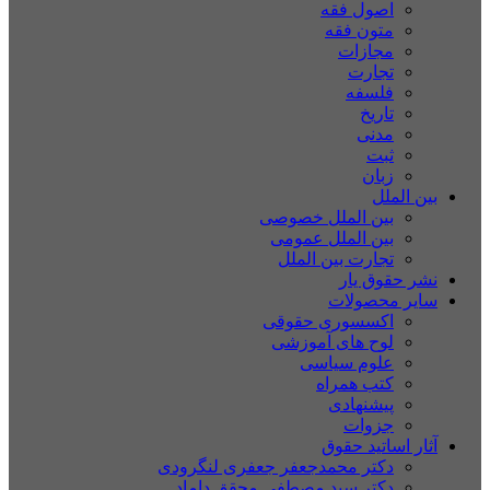
اصول فقه
متون فقه
مجازات
تجارت
فلسفه
تاریخ
مدنی
ثبت
زبان
بین الملل
بین الملل خصوصی
بین الملل عمومی
تجارت بین الملل
نشر حقوق یار
سایر محصولات
اکسسوری حقوقی
لوح های آموزشی
علوم سیاسی
کتب همراه
پیشنهادی
جزوات
آثار اساتید حقوق
دکتر محمدجعفر جعفری لنگرودی
دکتر سید مصطفی محقق داماد