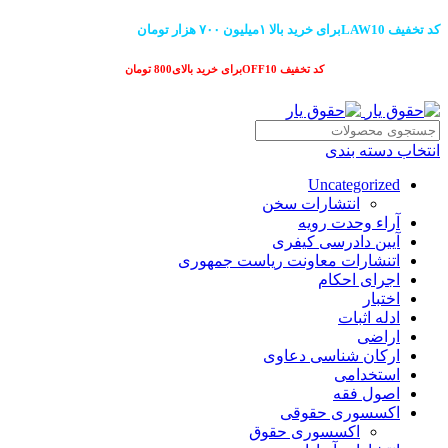
کد تخفیف LAW10برای خرید بالا ۱میلیون ۷۰۰ هزار تومان
کد تخفیف OFF10برای خرید بالای800 تومان
انتخاب دسته بندی
Uncategorized
انتشارات سخن
آراء وحدت رویه
آیین دادرسی کیفری
اتنشارات معاونت ریاست جمهوری
اجرای احکام
اختبار
ادله اثبات
اراضی
ارکان شناسی دعاوی
استخدامی
اصول فقه
اکسسوری حقوقی
اکسسوری حقوق