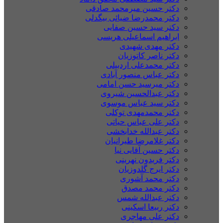
دکتر حسین میرمحمد صادقی
دکتر محمدرضا ضیائی بیگدلی
دکتر سید حسین صفایی
ابراهیم اسماعیلی هریسی
دکتر مهدی شهیدی
دکتر ناصر کاتوزیان
دکتر محمدعلی اردبیلی
دکتر عباس منصور آبادی
دکتر میرسید حسن امامی
دکتر عبدالحسین شیروی
دکتر سید عباس موسوی
دکتر محمدمهدی توکلی
دکتر علی عباس حیاتی
دکتر عبدالله خدابخشی
دکتر غلامرضا طیرانیان
دکتر حسین آقایی نیا
دکتر فریدون نهرینی
دکتر ایرج گلدوزیان
دکتر محمد آشوری
دکتر محمد مصدق
دکتر عبدالله شمس
دکتر ربیعا اسکینی
دکتر علی مهاجری