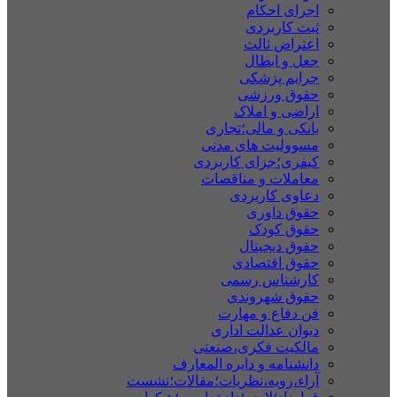
اجرای احکام
ثبت کاربردی
اعتراض ثالث
جعل و ابطال
جرایم پزشکی
حقوق ورزشی
اراضی و املاک
بانکی و مالی؛تجاری
مسوولیت های مدنی
کیفری؛جزای کاربردی
معاملات و مناقصات
دعاوی کاربردی
حقوق داوری
حقوق کودک
حقوق دیجیتال
حقوق اقتصادی
کارشناس رسمی
حقوق شهروندی
فن دفاع و مهارت
دیوان عدالت اداری
مالکیت فکری،صنعتی
دانشنامه و دایره المعارف
آراء،رویه،نظریات؛مقالات؛نشست