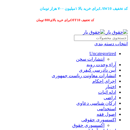
کد تخفیف LAW10برای خرید بالا ۱میلیون ۷۰۰ هزار تومان
کد تخفیف OFF10برای خرید بالای800 تومان
انتخاب دسته بندی
Uncategorized
انتشارات سخن
آراء وحدت رویه
آیین دادرسی کیفری
اتنشارات معاونت ریاست جمهوری
اجرای احکام
اختبار
ادله اثبات
اراضی
ارکان شناسی دعاوی
استخدامی
اصول فقه
اکسسوری حقوقی
اکسسوری حقوق