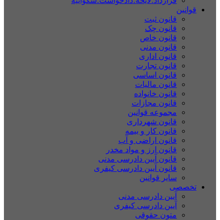
قرارداد؛لایحه؛دادخواست؛شکواییه
قوانین
قانون ثبت
قانون چک
قانون خاص
قانون مدنی
قانون اداری
قانون تجارت
قانون اساسی
قانون مالیات
قانون خانواده
قانون مجازات
مجموعه قوانین
قانون شهرداری
قانون کار و بیمه
قانون اراضی و آب
قانون ارز و مواد مخدر
قانون آیین دادرسی مدنی
قانون آیین دادرسی کیفری
سایر قوانین
تخصصی
آیین دادرسی مدنی
آیین دادرسی کیفری
متون حقوقی