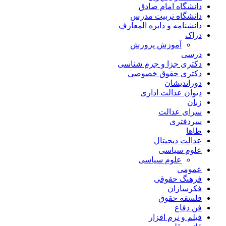
دانشگاه امام صادق
دانشگاه تربیت مدرس
دانشنامه و دایره المعارف
دراک
آموزش پرورش
درسی
دکتری جزا و جرم شناسی
دکتری حقوق خصوصی
دوراندیشان
دیوان عدالت اداری
زبان
سرای عدالت
سردفتری
طاها
عدالت دیجیتال
علوم سیاسی
علوم سیاسی
عمومی
فرهنگ حقوقی
فکرسازان
فلسفه حقوق
فن دفاع
فیلم و نرم افزار