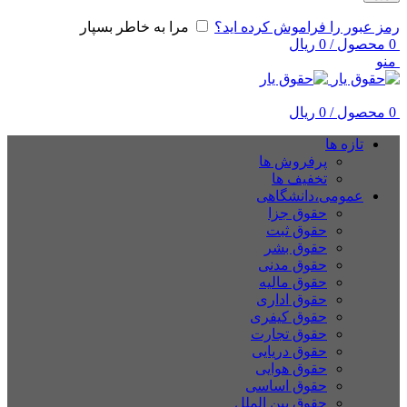
رمز عبور را فراموش کرده اید؟
مرا به خاطر بسپار
0
محصول
/
0
ریال
منو
0
محصول
/
0
ریال
تازه ها
پرفروش ها
تخفیف ها
عمومی،دانشگاهی
حقوق جزا
حقوق ثبت
حقوق بشر
حقوق مدنی
حقوق مالیه
حقوق اداری
حقوق کیفری
حقوق تجارت
حقوق دریایی
حقوق هوایی
حقوق اساسی
حقوق بین الملل