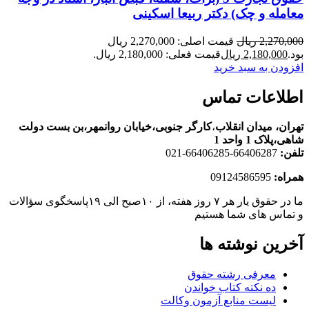
معامله و چک) دکتر ربیعا اسکینی
2,270,000
ریال
قیمت اصلی: 2,270,000 ریال
بود.
2,180,000
ریال
قیمت فعلی: 2,180,000 ریال.
افزودن به سبد خرید
اطلاعات تماس
تهران، ميدان انقلاب
،
کارگر جنوبی،خیابان روانمهر،بن بست دولت
شاهی،پلاک 1 واحد 1
تلفن:
66406287-66406285-021
همراه:
09124586595
ما در حقوق یار هر ۷ روز هفته، از ۱۰صبح الی ۱۹پاسخگوی سؤالات
و تماس های شما هستیم
آخرین نوشته ها
معرفی رشته حقوق
ده نکته کتاب خواندن
لیست منابع آزمون وکالت