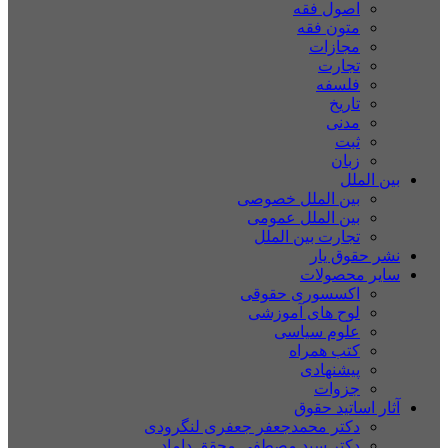
اصول فقه
متون فقه
مجازات
تجارت
فلسفه
تاریخ
مدنی
ثبت
زبان
بین الملل
بین الملل خصوصی
بین الملل عمومی
تجارت بین الملل
نشر حقوق یار
سایر محصولات
اکسسوری حقوقی
لوح های آموزشی
علوم سیاسی
کتب همراه
پیشنهادی
جزوات
آثار اساتید حقوق
دکتر محمدجعفر جعفری لنگرودی
دکتر سید مصطفی محقق داماد