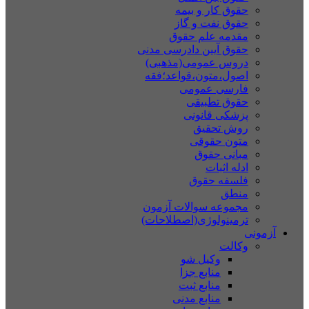
حقوق کار و بیمه
حقوق نفت و گاز
مقدمه علم حقوق
حقوق آیین دادرسی مدنی
دروس عمومی(مذهبی)
اصول،متون،قواعد؛فقه
فارسی عمومی
حقوق تطبیقی
پزشکی قانونی
روش تحقیق
متون حقوقی
مبانی حقوق
ادله اثبات
فلسفه حقوق
منطق
مجموعه سوالات آزمون
ترمینولوژی(اصطلاحات)
آزمونی
وکالت
وکیل شو
منابع جزا
منابع ثبت
منابع مدنی