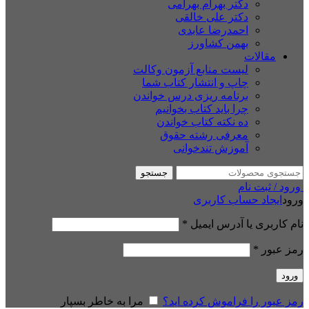
دکتر بهرام بهرامی
دکتر علی خالقی
احمدرضا عابدی
بهمن کشاورز
مقالات
لیست منابع آزمون وکالت
چاپ و انتشار کتاب شما
برنامه ریزی درس خواندن
چرا باید کتاب بخوانیم
ده نکته کتاب خواندن
معرفی رشته حقوق
آموزش تندخوانی
جستجو
ورود / ثبت نام
ورود
ایجاد حساب کاربری
نام کاربری یا آدرس ایمیل
*
رمز عبور
*
ورود
رمز عبور را فراموش کرده اید؟
مرا به خاطر بسپار