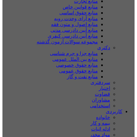
منابع تجارت
منابع قوانین خاص
منابع حقوق اساسی
منابع آرای وحدت رویه
منابع اصول و متون فقه
منابع آیین دادرسی مدنی
منابع آیین دادرسی کیفری
مجموعه سوالات آزمون گذشته
دکتری
منابع جزا و جرم شناسی
منابع بین الملل عمومی
منابع حقوق خصوصی
منابع حقوق عمومی
منابع نفت و گاز
سردفتری
اختبار
قضاوت
مشاوران
استخدامی
کاربردی
خانواده
بیمه و کار
ادله اثبات
مواد مخدر