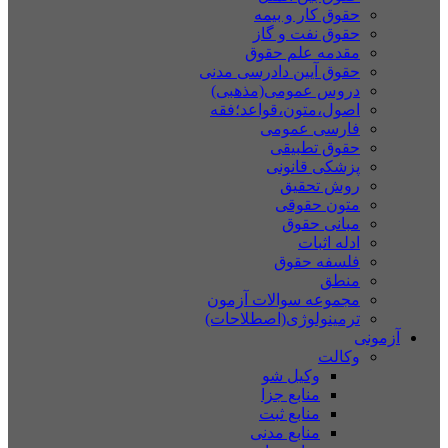
حقوق کار و بیمه
حقوق نفت و گاز
مقدمه علم حقوق
حقوق آیین دادرسی مدنی
دروس عمومی(مذهبی)
اصول،متون،قواعد؛فقه
فارسی عمومی
حقوق تطبیقی
پزشکی قانونی
روش تحقیق
متون حقوقی
مبانی حقوق
ادله اثبات
فلسفه حقوق
منطق
مجموعه سوالات آزمون
ترمینولوژی(اصطلاحات)
آزمونی
وکالت
وکیل شو
منابع جزا
منابع ثبت
منابع مدنی