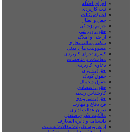
اجرای احکام
ثبت کاربردی
اعتراض ثالث
جعل و ابطال
جرایم پزشکی
حقوق ورزشی
اراضی و املاک
بانکی و مالی؛تجاری
مسوولیت های مدنی
کیفری؛جزای کاربردی
معاملات و مناقصات
دعاوی کاربردی
حقوق داوری
حقوق کودک
حقوق دیجیتال
حقوق اقتصادی
کارشناس رسمی
حقوق شهروندی
فن دفاع و مهارت
دیوان عدالت اداری
مالکیت فکری،صنعتی
دانشنامه و دایره المعارف
آراء،رویه،نظریات؛مقالات؛نشست