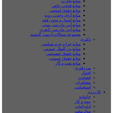
منابع تجارت
منابع قوانین خاص
منابع حقوق اساسی
منابع آرای وحدت رویه
منابع اصول و متون فقه
منابع آیین دادرسی مدنی
منابع آیین دادرسی کیفری
مجموعه سوالات آزمون گذشته
دکتری
منابع جزا و جرم شناسی
منابع بین الملل عمومی
منابع حقوق خصوصی
منابع حقوق عمومی
منابع نفت و گاز
سردفتری
اختبار
قضاوت
مشاوران
استخدامی
کاربردی
خانواده
بیمه و کار
ادله اثبات
مواد مخدر