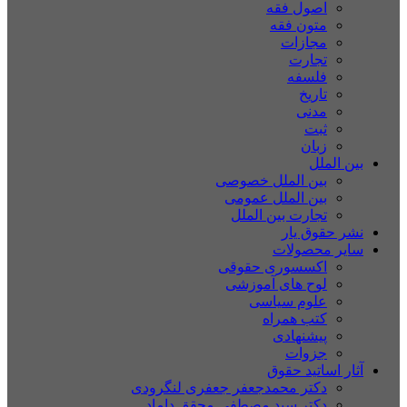
اصول فقه
متون فقه
مجازات
تجارت
فلسفه
تاریخ
مدنی
ثبت
زبان
بین الملل
بین الملل خصوصی
بین الملل عمومی
تجارت بین الملل
نشر حقوق یار
سایر محصولات
اکسسوری حقوقی
لوح های آموزشی
علوم سیاسی
کتب همراه
پیشنهادی
جزوات
آثار اساتید حقوق
دکتر محمدجعفر جعفری لنگرودی
دکتر سید مصطفی محقق داماد