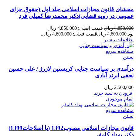
محشای قانون مجازات اسلامی جلد اول (حقوق جزای
عمومی در رویه قضایی)دکتر محمدرضا کمیلی فرد
4,850,000
ریال
قیمت اصلی: 4,850,000 ریال
بود.
4,600,000
ریال
قیمت فعلی: 4,600,000 ریال.
اطلاعات بیشتر
مشاهده سریع
بستن
درآمدی بر سیاست جنایی کریستین لازرژ / علی حسین
نجفی ابرند آبادی
2,500,000
ریال
افزودن به سبد خرید
اتمام موجودی
مشاهده سریع
بستن
قانون مجازات اسلامی مصوب1392 (با اصلاحات1399)
دکتر بهداد کامفر