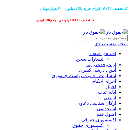
کد تخفیف LAW10برای خرید بالا ۱میلیون ۷۰۰ هزار تومان
کد تخفیف OFF10برای خرید بالای800 تومان
انتخاب دسته بندی
Uncategorized
انتشارات سخن
آراء وحدت رویه
آیین دادرسی کیفری
اتنشارات معاونت ریاست جمهوری
اجرای احکام
اختبار
ادله اثبات
اراضی
ارکان شناسی دعاوی
استخدامی
اصول فقه
اکسسوری حقوقی
اکسسوری حقوق