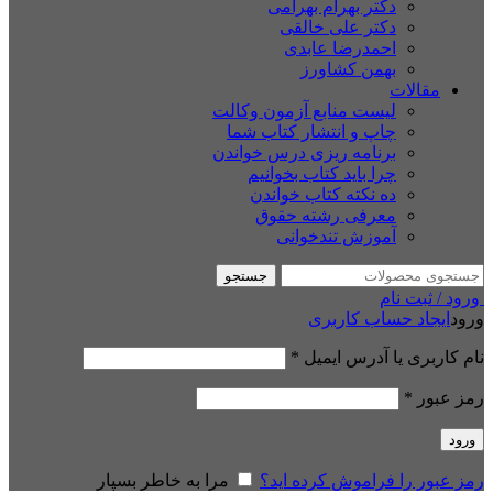
دکتر بهرام بهرامی
دکتر علی خالقی
احمدرضا عابدی
بهمن کشاورز
مقالات
لیست منابع آزمون وکالت
چاپ و انتشار کتاب شما
برنامه ریزی درس خواندن
چرا باید کتاب بخوانیم
ده نکته کتاب خواندن
معرفی رشته حقوق
آموزش تندخوانی
جستجو
ورود / ثبت نام
ورود
ایجاد حساب کاربری
نام کاربری یا آدرس ایمیل
*
رمز عبور
*
ورود
رمز عبور را فراموش کرده اید؟
مرا به خاطر بسپار