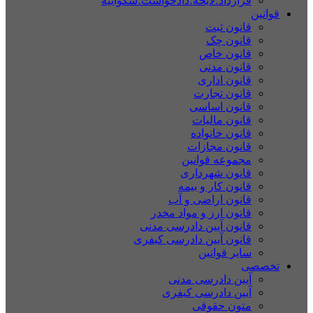
قرارداد؛لایحه؛دادخواست؛شکواییه
قوانین
قانون ثبت
قانون چک
قانون خاص
قانون مدنی
قانون اداری
قانون تجارت
قانون اساسی
قانون مالیات
قانون خانواده
قانون مجازات
مجموعه قوانین
قانون شهرداری
قانون کار و بیمه
قانون اراضی و آب
قانون ارز و مواد مخدر
قانون آیین دادرسی مدنی
قانون آیین دادرسی کیفری
سایر قوانین
تخصصی
آیین دادرسی مدنی
آیین دادرسی کیفری
متون حقوقی