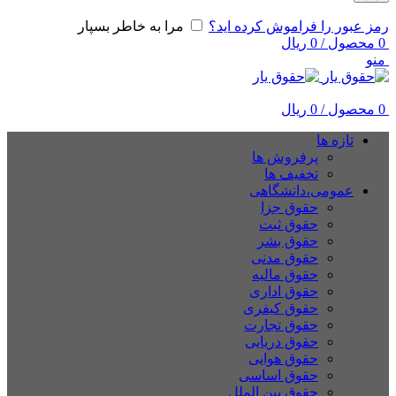
رمز عبور را فراموش کرده اید؟
مرا به خاطر بسپار
0
محصول
/
0
ریال
منو
0
محصول
/
0
ریال
تازه ها
پرفروش ها
تخفیف ها
عمومی،دانشگاهی
حقوق جزا
حقوق ثبت
حقوق بشر
حقوق مدنی
حقوق مالیه
حقوق اداری
حقوق کیفری
حقوق تجارت
حقوق دریایی
حقوق هوایی
حقوق اساسی
حقوق بین الملل