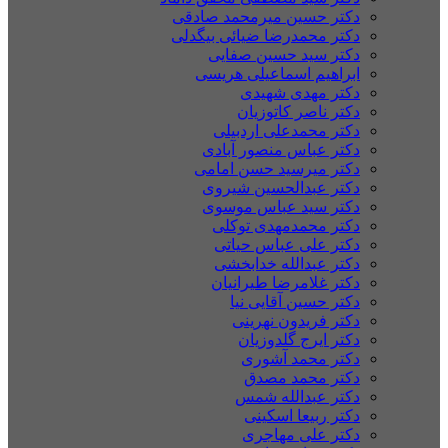
دکتر حسین میرمحمد صادقی
دکتر محمدرضا ضیائی بیگدلی
دکتر سید حسین صفایی
ابراهیم اسماعیلی هریسی
دکتر مهدی شهیدی
دکتر ناصر کاتوزیان
دکتر محمدعلی اردبیلی
دکتر عباس منصور آبادی
دکتر میرسید حسن امامی
دکتر عبدالحسین شیروی
دکتر سید عباس موسوی
دکتر محمدمهدی توکلی
دکتر علی عباس حیاتی
دکتر عبدالله خدابخشی
دکتر غلامرضا طیرانیان
دکتر حسین آقایی نیا
دکتر فریدون نهرینی
دکتر ایرج گلدوزیان
دکتر محمد آشوری
دکتر محمد مصدق
دکتر عبدالله شمس
دکتر ربیعا اسکینی
دکتر علی مهاجری