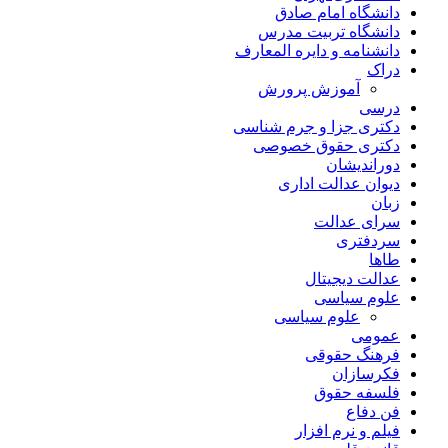
دانشگاه امام صادق
دانشگاه تربیت مدرس
دانشنامه و دایره المعارف
دراک
آموزش پرورش
درسی
دکتری جزا و جرم شناسی
دکتری حقوق خصوصی
دوراندیشان
دیوان عدالت اداری
زبان
سرای عدالت
سردفتری
طاها
عدالت دیجیتال
علوم سیاسی
علوم سیاسی
عمومی
فرهنگ حقوقی
فکرسازان
فلسفه حقوق
فن دفاع
فیلم و نرم افزار