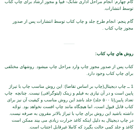
گام چهارم: انجام مراحل اداری شابک- فیپا و مجوز ارشاد برای چاپ کتاب
توسط انتشارات.
گام پنجم: انجام طرح جلد و چاپ کتاب توسط انتشارات پس از صدور
مجوز چاپ کتاب .
روش هاي چاپ كتاب:
کتاب پس از صدور مجوز چاپ وارد مراحل چاپ می­شود. روش­های مختلفی
برای چاپ کتاب وجود دارد.
1 ــ چاپ دیجیتال(چاپ بر اساس تقاضا): این روش مناسب چاپ با تیراژ
پایین است و در آن نیازی به فیلم و زینک (لیتوگرافی) نیست. چنانچه چاپ
تعداد پایین(تا ۵۰۰ جلد) جلد باشد این روش مناسب و کیفیت آن نیز برای
کتاب قابل قبول است، اما هیچگاه مانند چاپ افست نخواهد بود. توجّه
داشته باشید این روش برای چاپ با تیراژ بالاتر مقرون به صرفه نیست.
در چاپ دیجیتال به دلیل اینکه کاغذ حرارت زیادی می بیند ممکن است
کاغذ و جلد کمی حالت بگیرد که کاملا غیرقابل اجتناب است.