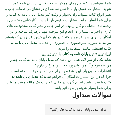
شما میتوانید در کمترین زمان ممکن صاحب کتابی از پایان نامه خود
شوید. انتشارات حقوق یار با داشتن سابقه ای درخشان در خدمات چاپ و
نشر انواع کتاب میتواند راه دشوار و وقت گیر تبدیل پایان نامه به کتاب را
برای شما آسان نماید. انتشارات حقوق یار با داشتن کارکنانی متخصص در
رشته های مختلف و کار آزموده در امر چاپ و نشر کتاب محدودیت های
کاری و اجرایی شما را در انجام این مرحله مهم برطرف ساخته و این
امکان را برای شما فراهم میکند تا در هر کجای کشور عزیزمان که هستید
بتوانبد به صورت غیرحضوری یا حضوری از خدمات
تبدیل پایان نامه به
کتاب تضمینی
نهایت استفاده را ببرید
ارزانترین تبدیل پایان نامه به کتاب با تیتراژ پایین
شاید یکی از سوالات شما این باشد که تبدیل پایان نامه به کتاب چقدر
هزینه میبرد و آیا من توان پرداخت این مبلغ را دارم؟
انتشارات حقوق یار این دغدغه را برای همیشه برطرف ساخته است،
چرا که در این انتشارات امکان آن فراهم شده که
تبدیل پایان نامه به
کتاب
با تیتراژ پایین انجام گیرد، در حالی که چاپ یک مقاله معتبر میتواند
برای شما بسیار هزینه بر و زمانبر باشد.
سوالات متداول
برای تبدیل پایان نامه به کتاب چکار کنم؟