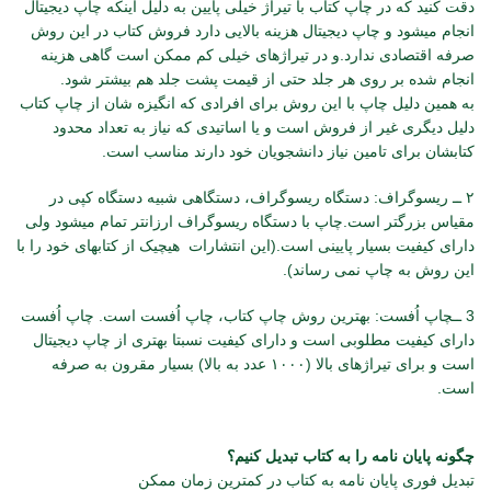
دقت کنید که در چاپ کتاب با تیراژ خیلی پایین به دلیل اینکه چاپ دیجیتال
انجام میشود و چاپ دیجیتال هزینه بالایی دارد فروش کتاب در این روش
صرفه اقتصادی ندارد.و در تیراژهای خیلی کم ممکن است گاهی هزینه
انجام شده بر روی هر جلد حتی از قیمت پشت جلد هم بیشتر شود.
به همین دلیل چاپ با این روش برای افرادی که انگیزه شان از چاپ کتاب
دلیل دیگری غیر از فروش است و یا اساتیدی که نیاز به تعداد محدود
کتابشان برای تامین نیاز دانشجویان خود دارند مناسب است.
۲ ــ ریسوگراف: دستگاه ریسوگراف، دستگاهی شبیه دستگاه کپی در
مقیاس بزرگتر است.چاپ با دستگاه ریسوگراف ارزانتر تمام می­شود ولی
دارای کیفیت بسیار پایینی است.(این انتشارات هیچیک از کتابهای خود را با
این روش به چاپ نمی رساند).
3 ــچاپ اُفست: بهترین روش چاپ کتاب، چاپ اُفست است. چاپ اُفست
دارای کیفیت مطلوبی است و دارای کیفیت نسبتا بهتری از چاپ دیجیتال
است و برای تیراژهای بالا (۱۰۰۰ عدد به بالا) بسیار مقرون به صرفه
است.
چگونه پایان نامه را به کتاب تبدیل کنیم؟
تبدیل فوری پایان نامه به کتاب در کمترین زمان ممکن