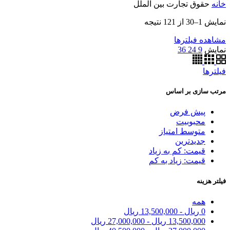
خانه
حقوق تجارت بین الملل
نمایش 1–30 از 121 نتیجه
مشاهده فیلترها
نمایش
9
24
36
فیلترها
مرتب سازی بر اساس
پیش فرض
محبوبیت
متوسط امتیاز
جدیدترین
قیمت: کم به زیاد
قیمت: زیاد به کم
فیلتر هزینه
همه
0
ریال
-
13,500,000
ریال
13,500,000
ریال
-
27,000,000
ریال