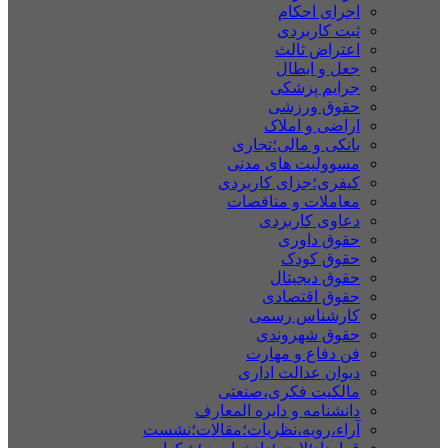
اجرای احکام
ثبت کاربردی
اعتراض ثالث
جعل و ابطال
جرایم پزشکی
حقوق ورزشی
اراضی و املاک
بانکی و مالی؛تجاری
مسوولیت های مدنی
کیفری؛جزای کاربردی
معاملات و مناقصات
دعاوی کاربردی
حقوق داوری
حقوق کودک
حقوق دیجیتال
حقوق اقتصادی
کارشناس رسمی
حقوق شهروندی
فن دفاع و مهارت
دیوان عدالت اداری
مالکیت فکری،صنعتی
دانشنامه و دایره المعارف
آراء،رویه،نظریات؛مقالات؛نشست