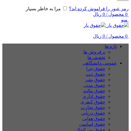
رمز عبور را فراموش کرده اید؟
مرا به خاطر بسپار
0
محصول
/
0
ریال
منو
0
محصول
/
0
ریال
تازه ها
پرفروش ها
تخفیف ها
عمومی،دانشگاهی
حقوق جزا
حقوق ثبت
حقوق بشر
حقوق مدنی
حقوق مالیه
حقوق اداری
حقوق کیفری
حقوق تجارت
حقوق دریایی
حقوق هوایی
حقوق اساسی
حقوق بین الملل