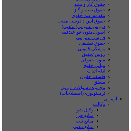
حقوق کار و بیمه
حقوق نفت و گاز
مقدمه علم حقوق
حقوق آیین دادرسی مدنی
دروس عمومی(مذهبی)
اصول،متون،قواعد؛فقه
فارسی عمومی
حقوق تطبیقی
پزشکی قانونی
روش تحقیق
متون حقوقی
مبانی حقوق
ادله اثبات
فلسفه حقوق
منطق
مجموعه سوالات آزمون
ترمینولوژی(اصطلاحات)
آزمونی
وکالت
وکیل شو
منابع جزا
منابع ثبت
منابع مدنی