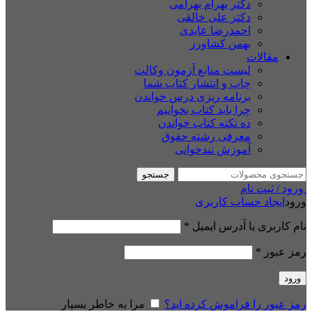
دکتر بهرام بهرامی
دکتر علی خالقی
احمدرضا عابدی
بهمن کشاورز
مقالات
لیست منابع آزمون وکالت
چاپ و انتشار کتاب شما
برنامه ریزی درس خواندن
چرا باید کتاب بخوانیم
ده نکته کتاب خواندن
معرفی رشته حقوق
آموزش تندخوانی
جستجو
ورود / ثبت نام
ورود
ایجاد حساب کاربری
نام کاربری یا آدرس ایمیل
*
رمز عبور
*
ورود
رمز عبور را فراموش کرده اید؟
مرا به خاطر بسپار