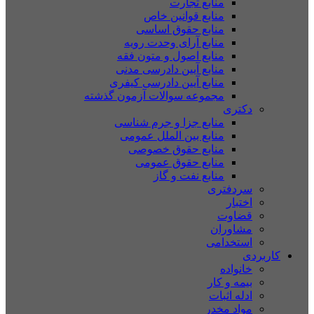
منابع تجارت
منابع قوانین خاص
منابع حقوق اساسی
منابع آرای وحدت رویه
منابع اصول و متون فقه
منابع آیین دادرسی مدنی
منابع آیین دادرسی کیفری
مجموعه سوالات آزمون گذشته
دکتری
منابع جزا و جرم شناسی
منابع بین الملل عمومی
منابع حقوق خصوصی
منابع حقوق عمومی
منابع نفت و گاز
سردفتری
اختبار
قضاوت
مشاوران
استخدامی
کاربردی
خانواده
بیمه و کار
ادله اثبات
مواد مخدر