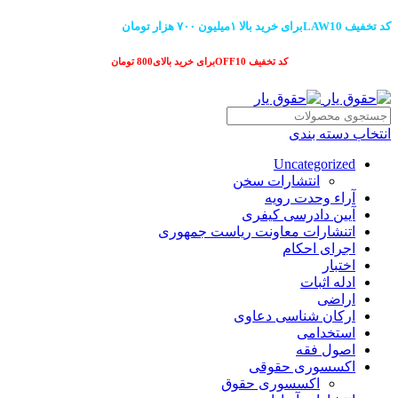
کد تخفیف LAW10برای خرید بالا ۱میلیون ۷۰۰ هزار تومان
کد تخفیف OFF10برای خرید بالای800 تومان
انتخاب دسته بندی
Uncategorized
انتشارات سخن
آراء وحدت رویه
آیین دادرسی کیفری
اتنشارات معاونت ریاست جمهوری
اجرای احکام
اختبار
ادله اثبات
اراضی
ارکان شناسی دعاوی
استخدامی
اصول فقه
اکسسوری حقوقی
اکسسوری حقوق