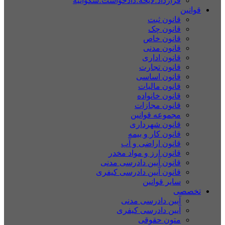
قرارداد؛لایحه؛دادخواست؛شکواییه
قوانین
قانون ثبت
قانون چک
قانون خاص
قانون مدنی
قانون اداری
قانون تجارت
قانون اساسی
قانون مالیات
قانون خانواده
قانون مجازات
مجموعه قوانین
قانون شهرداری
قانون کار و بیمه
قانون اراضی و آب
قانون ارز و مواد مخدر
قانون آیین دادرسی مدنی
قانون آیین دادرسی کیفری
سایر قوانین
تخصصی
آیین دادرسی مدنی
آیین دادرسی کیفری
متون حقوقی