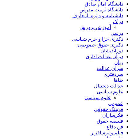
دانشگاه امام صادق
دانشگاه تربیت مدرس
دانشنامه و دایره المعارف
دراک
آموزش پرورش
درسی
دکتری جزا و جرم شناسی
دکتری حقوق خصوصی
دوراندیشان
دیوان عدالت اداری
زبان
سرای عدالت
سردفتری
طاها
عدالت دیجیتال
علوم سیاسی
علوم سیاسی
عمومی
فرهنگ حقوقی
فکرسازان
فلسفه حقوق
فن دفاع
فیلم و نرم افزار