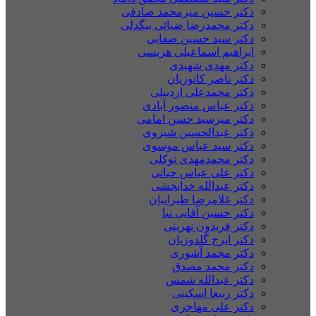
دکتر حسین میرمحمد صادقی
دکتر محمدرضا ضیائی بیگدلی
دکتر سید حسین صفایی
ابراهیم اسماعیلی هریسی
دکتر مهدی شهیدی
دکتر ناصر کاتوزیان
دکتر محمدعلی اردبیلی
دکتر عباس منصور آبادی
دکتر میرسید حسن امامی
دکتر عبدالحسین شیروی
دکتر سید عباس موسوی
دکتر محمدمهدی توکلی
دکتر علی عباس حیاتی
دکتر عبدالله خدابخشی
دکتر غلامرضا طیرانیان
دکتر حسین آقایی نیا
دکتر فریدون نهرینی
دکتر ایرج گلدوزیان
دکتر محمد آشوری
دکتر محمد مصدق
دکتر عبدالله شمس
دکتر ربیعا اسکینی
دکتر علی مهاجری