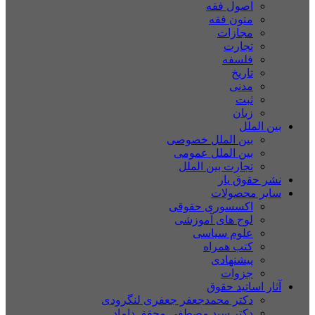
اصول فقه
متون فقه
مجازات
تجارت
فلسفه
تاریخ
مدنی
ثبت
زبان
بین الملل
بین الملل خصوصی
بین الملل عمومی
تجارت بین الملل
نشر حقوق یار
سایر محصولات
اکسسوری حقوقی
لوح های آموزشی
علوم سیاسی
کتب همراه
پیشنهادی
جزوات
آثار اساتید حقوق
دکتر محمدجعفر جعفری لنگرودی
دکتر سید مصطفی محقق داماد