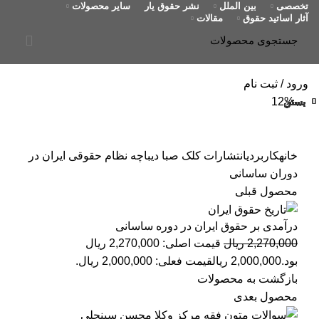
تخصصی
بین الملل
نشر حقوق یار
سایر محصولات
آثار اساتید حقوق
مقالات
ورود / ثبت نام
-12%
بستن
بستن
بستن
بستن
بستن
بستن
بستن
بستن
بستن
بستن
بستن
بستن
بستن
بستن
بستن
بستن
بستن
بستن
بستن
بستن
بزرگنمایی تصویر
خانه
کاربردی
انتشارات کلک صبا
دیباچه نظام حقوقی ایران در
دوران ساسانی
محصول قبلی
درآمدی بر حقوق ایران در دوره ساسانی
2,270,000
ریال
قیمت اصلی: 2,270,000 ریال
بود.
2,000,000
ریال
قیمت فعلی: 2,000,000 ریال.
بازگشت به محصولات
محصول بعدی