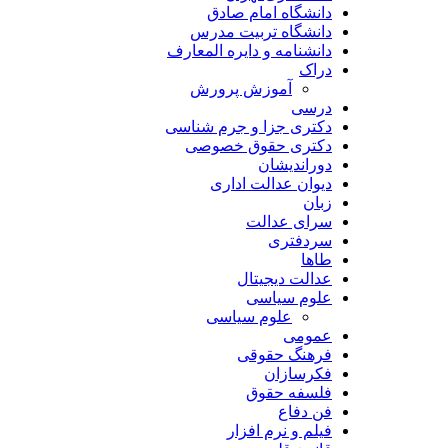
دانشگاه امام صادق
دانشگاه تربیت مدرس
دانشنامه و دایره المعارف
دراک
آموزش پرورش
درسی
دکتری جزا و جرم شناسی
دکتری حقوق خصوصی
دوراندیشان
دیوان عدالت اداری
زبان
سرای عدالت
سردفتری
طاها
عدالت دیجیتال
علوم سیاسی
علوم سیاسی
عمومی
فرهنگ حقوقی
فکرسازان
فلسفه حقوق
فن دفاع
فیلم و نرم افزار