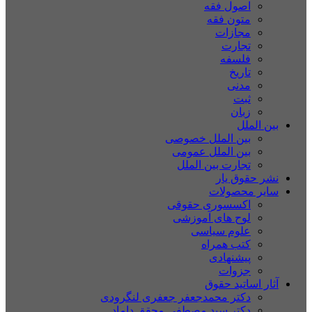
اصول فقه
متون فقه
مجازات
تجارت
فلسفه
تاریخ
مدنی
ثبت
زبان
بین الملل
بین الملل خصوصی
بین الملل عمومی
تجارت بین الملل
نشر حقوق یار
سایر محصولات
اکسسوری حقوقی
لوح های آموزشی
علوم سیاسی
کتب همراه
پیشنهادی
جزوات
آثار اساتید حقوق
دکتر محمدجعفر جعفری لنگرودی
دکتر سید مصطفی محقق داماد