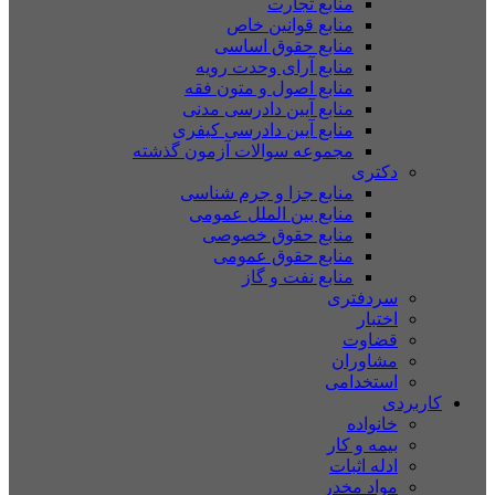
منابع تجارت
منابع قوانین خاص
منابع حقوق اساسی
منابع آرای وحدت رویه
منابع اصول و متون فقه
منابع آیین دادرسی مدنی
منابع آیین دادرسی کیفری
مجموعه سوالات آزمون گذشته
دکتری
منابع جزا و جرم شناسی
منابع بین الملل عمومی
منابع حقوق خصوصی
منابع حقوق عمومی
منابع نفت و گاز
سردفتری
اختبار
قضاوت
مشاوران
استخدامی
کاربردی
خانواده
بیمه و کار
ادله اثبات
مواد مخدر