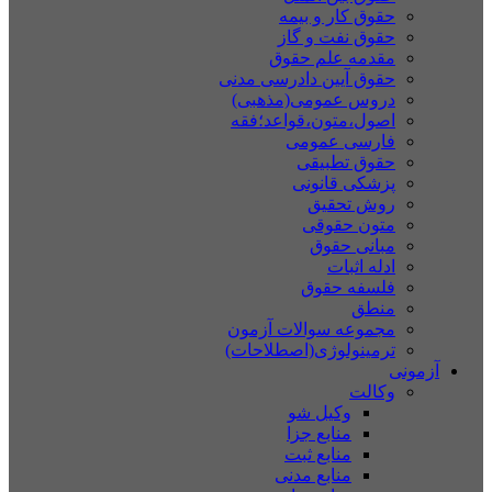
حقوق کار و بیمه
حقوق نفت و گاز
مقدمه علم حقوق
حقوق آیین دادرسی مدنی
دروس عمومی(مذهبی)
اصول،متون،قواعد؛فقه
فارسی عمومی
حقوق تطبیقی
پزشکی قانونی
روش تحقیق
متون حقوقی
مبانی حقوق
ادله اثبات
فلسفه حقوق
منطق
مجموعه سوالات آزمون
ترمینولوژی(اصطلاحات)
آزمونی
وکالت
وکیل شو
منابع جزا
منابع ثبت
منابع مدنی