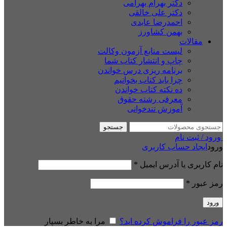
دکتر بهرام بهرامی
دکتر علی خالقی
احمدرضا عابدی
بهمن کشاورز
مقالات
لیست منابع آزمون وکالت
چاپ و انتشار کتاب شما
برنامه ریزی درس خواندن
چرا باید کتاب بخوانیم
ده نکته کتاب خواندن
معرفی رشته حقوق
آموزش تندخوانی
جستجو
ورود / ثبت نام
ورود
ایجاد حساب کاربری
نام کاربری یا آدرس ایمیل
*
رمز عبور
*
ورود
رمز عبور را فراموش کرده اید؟
مرا به خاطر بسپار