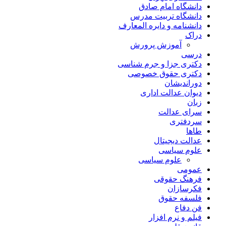
دانشگاه امام صادق
دانشگاه تربیت مدرس
دانشنامه و دایره المعارف
دراک
آموزش پرورش
درسی
دکتری جزا و جرم شناسی
دکتری حقوق خصوصی
دوراندیشان
دیوان عدالت اداری
زبان
سرای عدالت
سردفتری
طاها
عدالت دیجیتال
علوم سیاسی
علوم سیاسی
عمومی
فرهنگ حقوقی
فکرسازان
فلسفه حقوق
فن دفاع
فیلم و نرم افزار