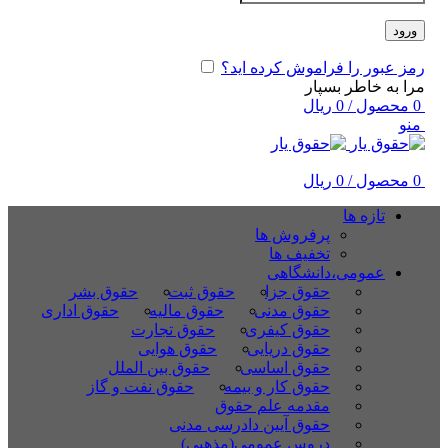
ورود
رمز عبور را فراموش کرده اید؟
مرا به خاطر بسپار
0
محصول
/
0
ریال
منو
0
محصول
/
0
ریال
تازه ها
پرفروش ها
تخفیف ها
عمومی،دانشگاهی
حقوق جزا
حقوق ثبت
حقوق بشر
حقوق مدنی
حقوق مالیه
حقوق اداری
حقوق کیفری
حقوق تجارت
حقوق دریایی
حقوق هوایی
حقوق اساسی
حقوق بین الملل
حقوق کار و بیمه
حقوق نفت و گاز
مقدمه علم حقوق
حقوق آیین دادرسی مدنی
دروس عمومی(مذهبی)