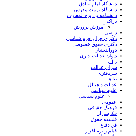
دانشگاه امام صادق
دانشگاه تربیت مدرس
دانشنامه و دایره المعارف
دراک
آموزش پرورش
درسی
دکتری جزا و جرم شناسی
دکتری حقوق خصوصی
دوراندیشان
دیوان عدالت اداری
زبان
سرای عدالت
سردفتری
طاها
عدالت دیجیتال
علوم سیاسی
علوم سیاسی
عمومی
فرهنگ حقوقی
فکرسازان
فلسفه حقوق
فن دفاع
فیلم و نرم افزار