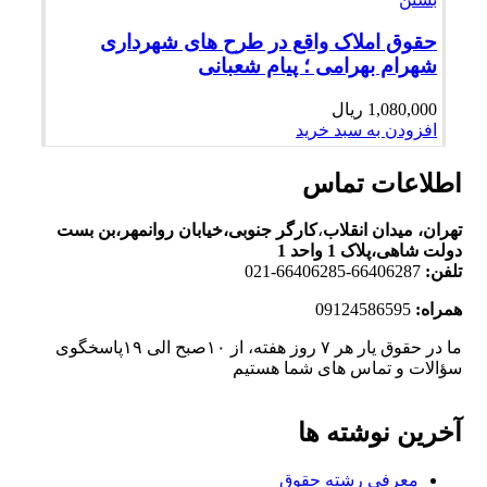
حقوق املاک واقع در طرح های شهرداری
شهرام بهرامی ؛ پیام شعبانی
1,080,000
ریال
افزودن به سبد خرید
اطلاعات تماس
تهران، ميدان انقلاب
،
کارگر جنوبی،خیابان روانمهر،بن بست
دولت شاهی،پلاک 1 واحد 1
تلفن:
66406287-66406285-021
همراه:
09124586595
ما در حقوق یار هر ۷ روز هفته، از ۱۰صبح الی ۱۹پاسخگوی
سؤالات و تماس های شما هستیم
آخرین نوشته ها
معرفی رشته حقوق