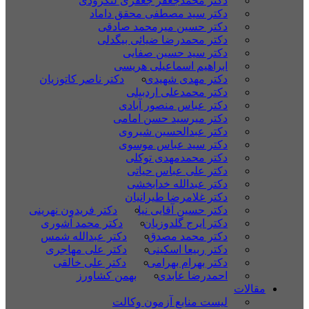
دکتر محمدجعفر جعفری لنگرودی
دکتر سید مصطفی محقق داماد
دکتر حسین میرمحمد صادقی
دکتر محمدرضا ضیائی بیگدلی
دکتر سید حسین صفایی
ابراهیم اسماعیلی هریسی
دکتر مهدی شهیدی
دکتر ناصر کاتوزیان
دکتر محمدعلی اردبیلی
دکتر عباس منصور آبادی
دکتر میرسید حسن امامی
دکتر عبدالحسین شیروی
دکتر سید عباس موسوی
دکتر محمدمهدی توکلی
دکتر علی عباس حیاتی
دکتر عبدالله خدابخشی
دکتر غلامرضا طیرانیان
دکتر حسین آقایی نیا
دکتر فریدون نهرینی
دکتر ایرج گلدوزیان
دکتر محمد آشوری
دکتر محمد مصدق
دکتر عبدالله شمس
دکتر ربیعا اسکینی
دکتر علی مهاجری
دکتر بهرام بهرامی
دکتر علی خالقی
احمدرضا عابدی
بهمن کشاورز
مقالات
لیست منابع آزمون وکالت