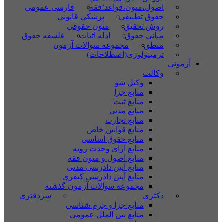
اصول،متون،قواعد؛فقه
فارسی عمومی
حقوق تطبیقی
پزشکی قانونی
روش تحقیق
متون حقوقی
مبانی حقوق
ادله اثبات
فلسفه حقوق
منطق
مجموعه سوالات آزمون
ترمینولوژی(اصطلاحات)
آزمونی
وکالت
وکیل شو
منابع جزا
منابع ثبت
منابع مدنی
منابع تجارت
منابع قوانین خاص
منابع حقوق اساسی
منابع آرای وحدت رویه
منابع اصول و متون فقه
منابع آیین دادرسی مدنی
منابع آیین دادرسی کیفری
مجموعه سوالات آزمون گذشته
دکتری
سردفتری
منابع جزا و جرم شناسی
منابع بین الملل عمومی