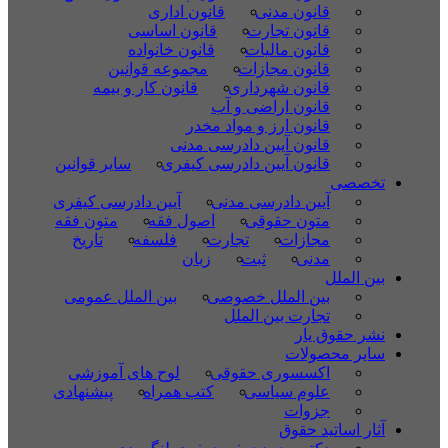
قانون مدنی
قانون اداری
قانون تجارت
قانون اساسی
قانون مالیات
قانون خانواده
قانون مجازات
مجموعه قوانین
قانون شهرداری
قانون کار و بیمه
قانون اراضی و آب
قانون ارز و مواد مخدر
قانون آیین دادرسی مدنی
قانون آیین دادرسی کیفری
سایر قوانین
تخصصی
آیین دادرسی مدنی
آیین دادرسی کیفری
متون حقوقی
اصول فقه
متون فقه
مجازات
تجارت
فلسفه
تاریخ
مدنی
ثبت
زبان
بین الملل
بین الملل خصوصی
بین الملل عمومی
تجارت بین الملل
نشر حقوق یار
سایر محصولات
اکسسوری حقوقی
لوح های آموزشی
علوم سیاسی
کتب همراه
پیشنهادی
جزوات
آثار اساتید حقوق