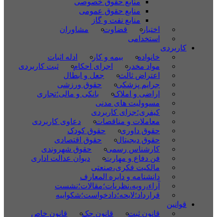
منابع حقوق خصوصی
منابع حقوق عمومی
منابع نفت و گاز
اختبار
قضاوت
مشاوران
استخدامی
کاربردی
خانواده
بیمه و کار
ادله اثبات
مواد مخدر
اجرای احکام
ثبت کاربردی
اعتراض ثالث
جعل و ابطال
جرایم پزشکی
حقوق ورزشی
اراضی و املاک
بانکی و مالی؛تجاری
مسوولیت های مدنی
کیفری؛جزای کاربردی
معاملات و مناقصات
دعاوی کاربردی
حقوق داوری
حقوق کودک
حقوق دیجیتال
حقوق اقتصادی
کارشناس رسمی
حقوق شهروندی
فن دفاع و مهارت
دیوان عدالت اداری
مالکیت فکری،صنعتی
دانشنامه و دایره المعارف
آراء،رویه،نظریات؛مقالات؛نشست
قرارداد؛لایحه؛دادخواست؛شکواییه
قوانین
قانون ثبت
قانون چک
قانون خاص